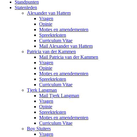
Standpunten
Statenleden
Alexander van Hattem
Vragen
Opinie
Moties en amendementen
Spreekteksten
Curriculum Vitae
Mail Alexander van Hattem
Patricia van der Kammen
Mail Patricia van der Kammen
Vragen
Opinie
Moties en amendementen
Spreekteksten
Curriculum Vitae
Tjerk Langman
Mail Tjerk Langman
Vragen
Opinie
Spreekteksten
Moties en amendementen
Curriculum Vitae
Boy Sluiters
Vragen