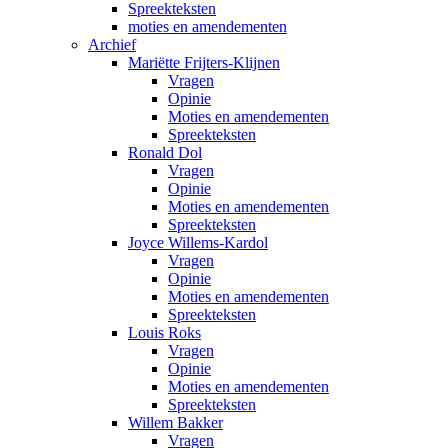
Spreekteksten
moties en amendementen
Archief
Mariëtte Frijters-Klijnen
Vragen
Opinie
Moties en amendementen
Spreekteksten
Ronald Dol
Vragen
Opinie
Moties en amendementen
Spreekteksten
Joyce Willems-Kardol
Vragen
Opinie
Moties en amendementen
Spreekteksten
Louis Roks
Vragen
Opinie
Moties en amendementen
Spreekteksten
Willem Bakker
Vragen