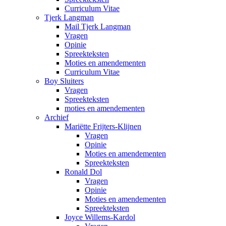
Curriculum Vitae
Tjerk Langman
Mail Tjerk Langman
Vragen
Opinie
Spreekteksten
Moties en amendementen
Curriculum Vitae
Boy Sluiters
Vragen
Spreekteksten
moties en amendementen
Archief
Mariëtte Frijters-Klijnen
Vragen
Opinie
Moties en amendementen
Spreekteksten
Ronald Dol
Vragen
Opinie
Moties en amendementen
Spreekteksten
Joyce Willems-Kardol