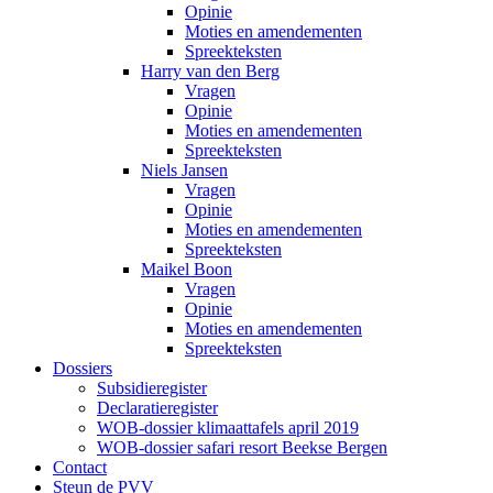
Opinie
Moties en amendementen
Spreekteksten
Harry van den Berg
Vragen
Opinie
Moties en amendementen
Spreekteksten
Niels Jansen
Vragen
Opinie
Moties en amendementen
Spreekteksten
Maikel Boon
Vragen
Opinie
Moties en amendementen
Spreekteksten
Dossiers
Subsidieregister
Declaratieregister
WOB-dossier klimaattafels april 2019
WOB-dossier safari resort Beekse Bergen
Contact
Steun de PVV