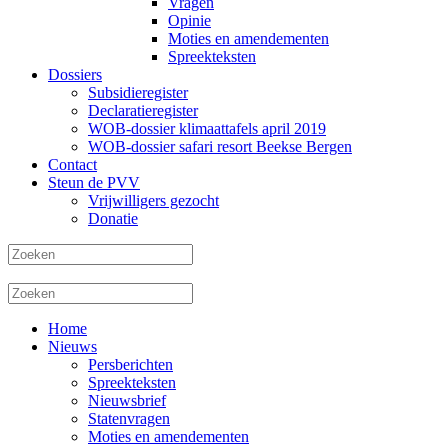
Vragen
Opinie
Moties en amendementen
Spreekteksten
Dossiers
Subsidieregister
Declaratieregister
WOB-dossier klimaattafels april 2019
WOB-dossier safari resort Beekse Bergen
Contact
Steun de PVV
Vrijwilligers gezocht
Donatie
Home
Nieuws
Persberichten
Spreekteksten
Nieuwsbrief
Statenvragen
Moties en amendementen