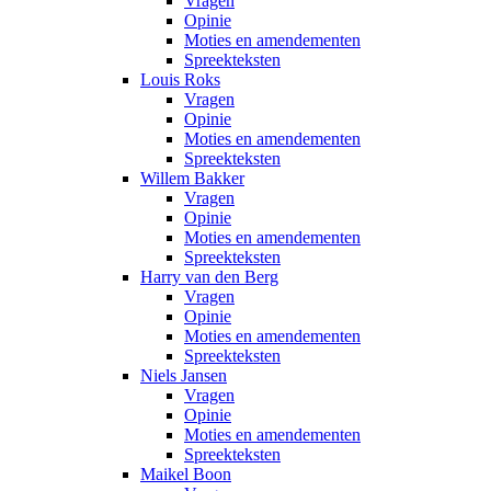
Vragen
Opinie
Moties en amendementen
Spreekteksten
Louis Roks
Vragen
Opinie
Moties en amendementen
Spreekteksten
Willem Bakker
Vragen
Opinie
Moties en amendementen
Spreekteksten
Harry van den Berg
Vragen
Opinie
Moties en amendementen
Spreekteksten
Niels Jansen
Vragen
Opinie
Moties en amendementen
Spreekteksten
Maikel Boon