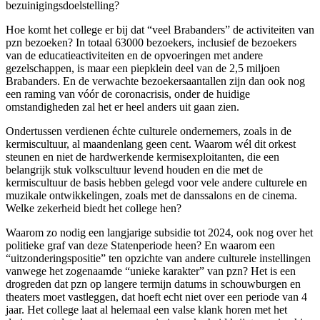
bezuinigingsdoelstelling?
Hoe komt het college er bij dat “veel Brabanders” de activiteiten van
pzn bezoeken? In totaal 63000 bezoekers, inclusief de bezoekers
van de educatieactiviteiten en de opvoeringen met andere
gezelschappen, is maar een piepklein deel van de 2,5 miljoen
Brabanders. En de verwachte bezoekersaantallen zijn dan ook nog
een raming van vóór de coronacrisis, onder de huidige
omstandigheden zal het er heel anders uit gaan zien.
Ondertussen verdienen échte culturele ondernemers, zoals in de
kermiscultuur, al maandenlang geen cent. Waarom wél dit orkest
steunen en niet de hardwerkende kermisexploitanten, die een
belangrijk stuk volkscultuur levend houden en die met de
kermiscultuur de basis hebben gelegd voor vele andere culturele en
muzikale ontwikkelingen, zoals met de danssalons en de cinema.
Welke zekerheid biedt het college hen?
Waarom zo nodig een langjarige subsidie tot 2024, ook nog over het
politieke graf van deze Statenperiode heen? En waarom een
“uitzonderingspositie” ten opzichte van andere culturele instellingen
vanwege het zogenaamde “unieke karakter” van pzn? Het is een
drogreden dat pzn op langere termijn datums in schouwburgen en
theaters moet vastleggen, dat hoeft echt niet over een periode van 4
jaar. Het college laat al helemaal een valse klank horen met het