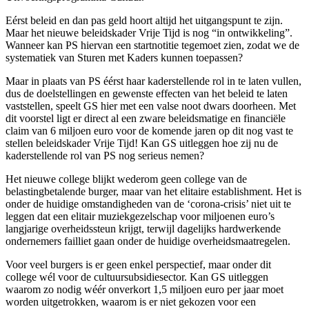
Eérst beleid en dan pas geld hoort altijd het uitgangspunt te zijn.
Maar het nieuwe beleidskader Vrije Tijd is nog “in ontwikkeling”.
Wanneer kan PS hiervan een startnotitie tegemoet zien, zodat we de
systematiek van Sturen met Kaders kunnen toepassen?
Maar in plaats van PS éérst haar kaderstellende rol in te laten vullen,
dus de doelstellingen en gewenste effecten van het beleid te laten
vaststellen, speelt GS hier met een valse noot dwars doorheen. Met
dit voorstel ligt er direct al een zware beleidsmatige en financiële
claim van 6 miljoen euro voor de komende jaren op dit nog vast te
stellen beleidskader Vrije Tijd! Kan GS uitleggen hoe zij nu de
kaderstellende rol van PS nog serieus nemen?
Het nieuwe college blijkt wederom geen college van de
belastingbetalende burger, maar van het elitaire establishment. Het is
onder de huidige omstandigheden van de ‘corona-crisis’ niet uit te
leggen dat een elitair muziekgezelschap voor miljoenen euro’s
langjarige overheidssteun krijgt, terwijl dagelijks hardwerkende
ondernemers failliet gaan onder de huidige overheidsmaatregelen.
Voor veel burgers is er geen enkel perspectief, maar onder dit
college wél voor de cultuursubsidiesector. Kan GS uitleggen
waarom zo nodig wéér onverkort 1,5 miljoen euro per jaar moet
worden uitgetrokken, waarom is er niet gekozen voor een