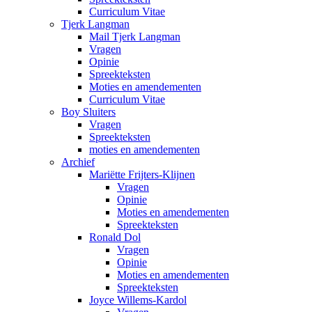
Curriculum Vitae
Tjerk Langman
Mail Tjerk Langman
Vragen
Opinie
Spreekteksten
Moties en amendementen
Curriculum Vitae
Boy Sluiters
Vragen
Spreekteksten
moties en amendementen
Archief
Mariëtte Frijters-Klijnen
Vragen
Opinie
Moties en amendementen
Spreekteksten
Ronald Dol
Vragen
Opinie
Moties en amendementen
Spreekteksten
Joyce Willems-Kardol