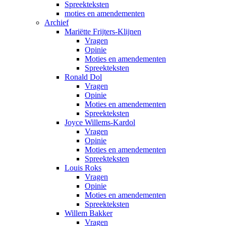
Spreekteksten
moties en amendementen
Archief
Mariëtte Frijters-Klijnen
Vragen
Opinie
Moties en amendementen
Spreekteksten
Ronald Dol
Vragen
Opinie
Moties en amendementen
Spreekteksten
Joyce Willems-Kardol
Vragen
Opinie
Moties en amendementen
Spreekteksten
Louis Roks
Vragen
Opinie
Moties en amendementen
Spreekteksten
Willem Bakker
Vragen