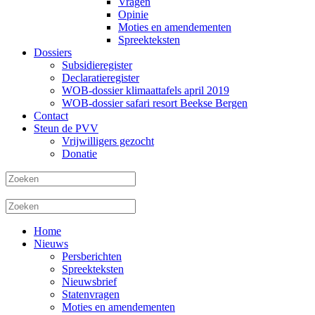
Vragen
Opinie
Moties en amendementen
Spreekteksten
Dossiers
Subsidieregister
Declaratieregister
WOB-dossier klimaattafels april 2019
WOB-dossier safari resort Beekse Bergen
Contact
Steun de PVV
Vrijwilligers gezocht
Donatie
Home
Nieuws
Persberichten
Spreekteksten
Nieuwsbrief
Statenvragen
Moties en amendementen