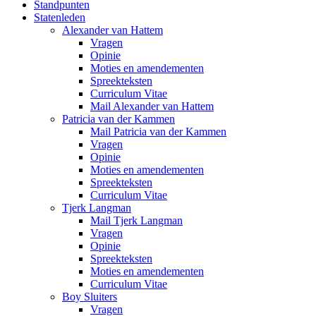
Standpunten
Statenleden
Alexander van Hattem
Vragen
Opinie
Moties en amendementen
Spreekteksten
Curriculum Vitae
Mail Alexander van Hattem
Patricia van der Kammen
Mail Patricia van der Kammen
Vragen
Opinie
Moties en amendementen
Spreekteksten
Curriculum Vitae
Tjerk Langman
Mail Tjerk Langman
Vragen
Opinie
Spreekteksten
Moties en amendementen
Curriculum Vitae
Boy Sluiters
Vragen