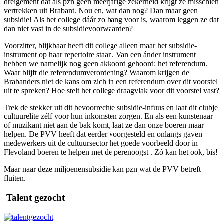
dreigement dat als pzn geen meerjarige zekerheid krijgt ze misschien
vertrekken uit Brabant. Nou en, wat dan nog? Dan maar geen
subsidie! Als het college dáár zo bang voor is, waarom leggen ze dat
dan niet vast in de subsidievoorwaarden?
Voorzitter, blijkbaar heeft dit college alleen maar het subsidie-
instrument op haar repertoire staan. Van een ánder instrument
hebben we namelijk nog geen akkoord gehoord: het referendum.
Waar blijft die referendumverordening? Waarom krijgen de
Brabanders niet de kans om zich in een referendum over dit voorstel
uit te spreken? Hoe stelt het college draagvlak voor dit voorstel vast?
Trek de stekker uit dit bevoorrechte subsidie-infuus en laat dit clubje
cultuurelite zélf voor hun inkomsten zorgen. En als een kunstenaar
of muzikant niet aan de bak komt, laat ze dan onze boeren maar
helpen. De PVV heeft dat eerder voorgesteld en onlangs gaven
medewerkers uit de cultuursector het goede voorbeeld door in
Flevoland boeren te helpen met de perenoogst . Zó kan het ook, bis!
Maar naar deze miljoenensubsidie kan pzn wat de PVV betreft
fluiten.
Talent gezocht