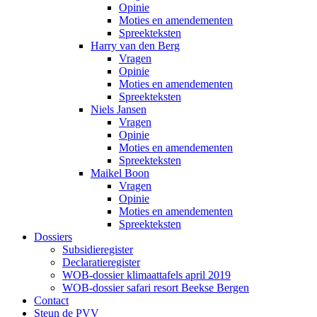
Opinie
Moties en amendementen
Spreekteksten
Harry van den Berg
Vragen
Opinie
Moties en amendementen
Spreekteksten
Niels Jansen
Vragen
Opinie
Moties en amendementen
Spreekteksten
Maikel Boon
Vragen
Opinie
Moties en amendementen
Spreekteksten
Dossiers
Subsidieregister
Declaratieregister
WOB-dossier klimaattafels april 2019
WOB-dossier safari resort Beekse Bergen
Contact
Steun de PVV