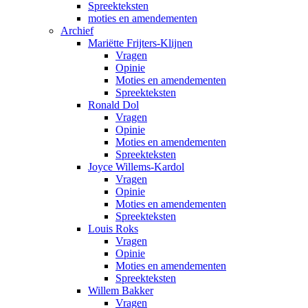
Spreekteksten
moties en amendementen
Archief
Mariëtte Frijters-Klijnen
Vragen
Opinie
Moties en amendementen
Spreekteksten
Ronald Dol
Vragen
Opinie
Moties en amendementen
Spreekteksten
Joyce Willems-Kardol
Vragen
Opinie
Moties en amendementen
Spreekteksten
Louis Roks
Vragen
Opinie
Moties en amendementen
Spreekteksten
Willem Bakker
Vragen