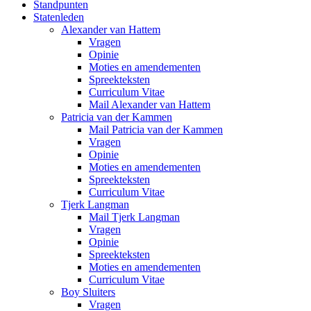
Standpunten
Statenleden
Alexander van Hattem
Vragen
Opinie
Moties en amendementen
Spreekteksten
Curriculum Vitae
Mail Alexander van Hattem
Patricia van der Kammen
Mail Patricia van der Kammen
Vragen
Opinie
Moties en amendementen
Spreekteksten
Curriculum Vitae
Tjerk Langman
Mail Tjerk Langman
Vragen
Opinie
Spreekteksten
Moties en amendementen
Curriculum Vitae
Boy Sluiters
Vragen