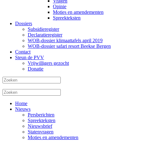
Vragen
Opinie
Moties en amendementen
Spreekteksten
Dossiers
Subsidieregister
Declaratieregister
WOB-dossier klimaattafels april 2019
WOB-dossier safari resort Beekse Bergen
Contact
Steun de PVV
Vrijwilligers gezocht
Donatie
Home
Nieuws
Persberichten
Spreekteksten
Nieuwsbrief
Statenvragen
Moties en amendementen