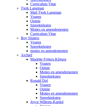
Curriculum Vitae
Tjerk Langman
Mail Tjerk Langman
Vragen
Opinie
Spreekteksten
Moties en amendementen
Curriculum Vitae
Boy Sluiters
Vragen
Spreekteksten
moties en amendementen
Archief
Mariëtte Frijters-Klijnen
Vragen
Opinie
Moties en amendementen
Spreekteksten
Ronald Dol
Vragen
Opinie
Moties en amendementen
Spreekteksten
Joyce Willems-Kardol