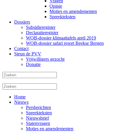
Vragen
Opinie
Moties en amendementen
Spreekteksten
Dossiers
Subsidieregister
Declaratieregister
WOB-dossier klimaattafels april 2019
WOB-dossier safari resort Beekse Bergen
Contact
Steun de PVV
Vrijwilligers gezocht
Donatie
Home
Nieuws
Persberichten
Spreekteksten
Nieuwsbrief
Statenvragen
Moties en amendementen