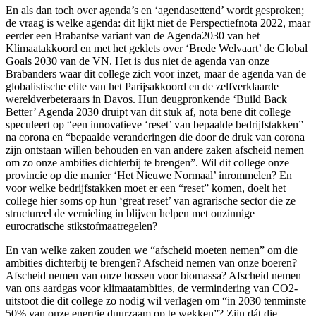
En als dan toch over agenda’s en ‘agendasettend’ wordt gesproken;
de vraag is welke agenda: dit lijkt niet de Perspectiefnota 2022, maar
eerder een Brabantse variant van de Agenda2030 van het
Klimaatakkoord en met het geklets over ‘Brede Welvaart’ de Global
Goals 2030 van de VN. Het is dus niet de agenda van onze
Brabanders waar dit college zich voor inzet, maar de agenda van de
globalistische elite van het Parijsakkoord en de zelfverklaarde
wereldverbeteraars in Davos. Hun deugpronkende ‘Build Back
Better’ Agenda 2030 druipt van dit stuk af, nota bene dit college
speculeert op “een innovatieve ‘reset’ van bepaalde bedrijfstakken”
na corona en “bepaalde veranderingen die door de druk van corona
zijn ontstaan willen behouden en van andere zaken afscheid nemen
om zo onze ambities dichterbij te brengen”. Wil dit college onze
provincie op die manier ‘Het Nieuwe Normaal’ inrommelen? En
voor welke bedrijfstakken moet er een “reset” komen, doelt het
college hier soms op hun ‘great reset’ van agrarische sector die ze
structureel de vernieling in blijven helpen met onzinnige
eurocratische stikstofmaatregelen?
En van welke zaken zouden we “afscheid moeten nemen” om die
ambities dichterbij te brengen? Afscheid nemen van onze boeren?
Afscheid nemen van onze bossen voor biomassa? Afscheid nemen
van ons aardgas voor klimaatambities, de vermindering van CO2-
uitstoot die dit college zo nodig wil verlagen om “in 2030 tenminste
50% van onze energie duurzaam op te wekken”? Zijn dát die