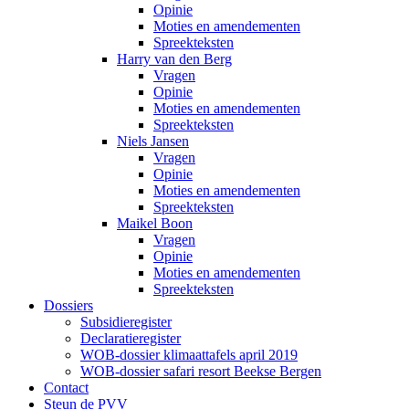
Opinie
Moties en amendementen
Spreekteksten
Harry van den Berg
Vragen
Opinie
Moties en amendementen
Spreekteksten
Niels Jansen
Vragen
Opinie
Moties en amendementen
Spreekteksten
Maikel Boon
Vragen
Opinie
Moties en amendementen
Spreekteksten
Dossiers
Subsidieregister
Declaratieregister
WOB-dossier klimaattafels april 2019
WOB-dossier safari resort Beekse Bergen
Contact
Steun de PVV