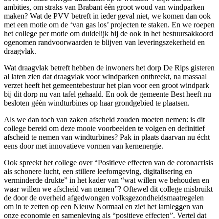
ambities, om straks van Brabant één groot woud van windparken
maken? Wat de PVV betreft in ieder geval niet, we komen dan ook
met een motie om de ‘van gas los’ projecten te staken. En we roepen
het college per motie om duidelijk bij de ook in het bestuursakkoord
ogenomen randvoorwaarden te blijven van leveringszekerheid en
draagvlak.
Wat draagvlak betreft hebben de inwoners het dorp De Rips gisteren
al laten zien dat draagvlak voor windparken ontbreekt, na massaal
verzet heeft het gemeentebestuur het plan voor een groot windpark
bij dit dorp nu van tafel gehaald. En ook de gemeente Best heeft nu
besloten géén windturbines op haar grondgebied te plaatsen.
Als we dan toch van zaken afscheid zouden moeten nemen: is dit
college bereid om deze mooie voorbeelden te volgen en definitief
afscheid te nemen van windturbines? Pak in plaats daarvan nu écht
eens door met innovatieve vormen van kernenergie.
Ook spreekt het college over “Positieve effecten van de coronacrisis
als schonere lucht, een stillere leefomgeving, digitalisering en
verminderde drukte” in het kader van “wat willen we behouden en
waar willen we afscheid van nemen”? Oftewel dit college misbruikt
de door de overheid afgedwongen volksgezondheidsmaatregelen
om in te zetten op een Nieuw Normaal en ziet het lamleggen van
onze economie en samenleving als “positieve effecten”. Vertel dat