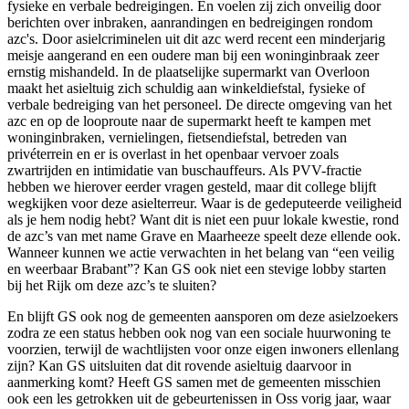
fysieke en verbale bedreigingen. En voelen zij zich onveilig door
berichten over inbraken, aanrandingen en bedreigingen rondom
azc's. Door asielcriminelen uit dit azc werd recent een minderjarig
meisje aangerand en een oudere man bij een woninginbraak zeer
ernstig mishandeld. In de plaatselijke supermarkt van Overloon
maakt het asieltuig zich schuldig aan winkeldiefstal, fysieke of
verbale bedreiging van het personeel. De directe omgeving van het
azc en op de looproute naar de supermarkt heeft te kampen met
woninginbraken, vernielingen, fietsendiefstal, betreden van
privéterrein en er is overlast in het openbaar vervoer zoals
zwartrijden en intimidatie van buschauffeurs. Als PVV-fractie
hebben we hierover eerder vragen gesteld, maar dit college blijft
wegkijken voor deze asielterreur. Waar is de gedeputeerde veiligheid
als je hem nodig hebt? Want dit is niet een puur lokale kwestie, rond
de azc’s van met name Grave en Maarheeze speelt deze ellende ook.
Wanneer kunnen we actie verwachten in het belang van “een veilig
en weerbaar Brabant”? Kan GS ook niet een stevige lobby starten
bij het Rijk om deze azc’s te sluiten?
En blijft GS ook nog de gemeenten aansporen om deze asielzoekers
zodra ze een status hebben ook nog van een sociale huurwoning te
voorzien, terwijl de wachtlijsten voor onze eigen inwoners ellenlang
zijn? Kan GS uitsluiten dat dit rovende asieltuig daarvoor in
aanmerking komt? Heeft GS samen met de gemeenten misschien
ook een les getrokken uit de gebeurtenissen in Oss vorig jaar, waar