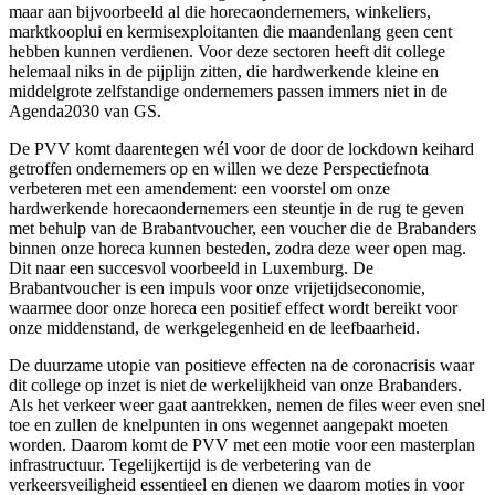
maar aan bijvoorbeeld al die horecaondernemers, winkeliers,
marktkooplui en kermisexploitanten die maandenlang geen cent
hebben kunnen verdienen. Voor deze sectoren heeft dit college
helemaal niks in de pijplijn zitten, die hardwerkende kleine en
middelgrote zelfstandige ondernemers passen immers niet in de
Agenda2030 van GS.
De PVV komt daarentegen wél voor de door de lockdown keihard
getroffen ondernemers op en willen we deze Perspectiefnota
verbeteren met een amendement: een voorstel om onze
hardwerkende horecaondernemers een steuntje in de rug te geven
met behulp van de Brabantvoucher, een voucher die de Brabanders
binnen onze horeca kunnen besteden, zodra deze weer open mag.
Dit naar een succesvol voorbeeld in Luxemburg. De
Brabantvoucher is een impuls voor onze vrijetijdseconomie,
waarmee door onze horeca een positief effect wordt bereikt voor
onze middenstand, de werkgelegenheid en de leefbaarheid.
De duurzame utopie van positieve effecten na de coronacrisis waar
dit college op inzet is niet de werkelijkheid van onze Brabanders.
Als het verkeer weer gaat aantrekken, nemen de files weer even snel
toe en zullen de knelpunten in ons wegennet aangepakt moeten
worden. Daarom komt de PVV met een motie voor een masterplan
infrastructuur. Tegelijkertijd is de verbetering van de
verkeersveiligheid essentieel en dienen we daarom moties in voor