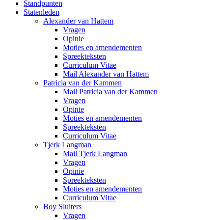
Standpunten
Statenleden
Alexander van Hattem
Vragen
Opinie
Moties en amendementen
Spreekteksten
Curriculum Vitae
Mail Alexander van Hattem
Patricia van der Kammen
Mail Patricia van der Kammen
Vragen
Opinie
Moties en amendementen
Spreekteksten
Curriculum Vitae
Tjerk Langman
Mail Tjerk Langman
Vragen
Opinie
Spreekteksten
Moties en amendementen
Curriculum Vitae
Boy Sluiters
Vragen