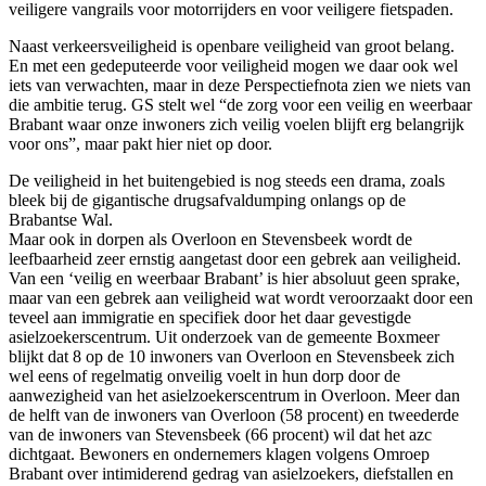
veiligere vangrails voor motorrijders en voor veiligere fietspaden.
Naast verkeersveiligheid is openbare veiligheid van groot belang.
En met een gedeputeerde voor veiligheid mogen we daar ook wel
iets van verwachten, maar in deze Perspectiefnota zien we niets van
die ambitie terug. GS stelt wel “de zorg voor een veilig en weerbaar
Brabant waar onze inwoners zich veilig voelen blijft erg belangrijk
voor ons”, maar pakt hier niet op door.
De veiligheid in het buitengebied is nog steeds een drama, zoals
bleek bij de gigantische drugsafvaldumping onlangs op de
Brabantse Wal.
Maar ook in dorpen als Overloon en Stevensbeek wordt de
leefbaarheid zeer ernstig aangetast door een gebrek aan veiligheid.
Van een ‘veilig en weerbaar Brabant’ is hier absoluut geen sprake,
maar van een gebrek aan veiligheid wat wordt veroorzaakt door een
teveel aan immigratie en specifiek door het daar gevestigde
asielzoekerscentrum. Uit onderzoek van de gemeente Boxmeer
blijkt dat 8 op de 10 inwoners van Overloon en Stevensbeek zich
wel eens of regelmatig onveilig voelt in hun dorp door de
aanwezigheid van het asielzoekerscentrum in Overloon. Meer dan
de helft van de inwoners van Overloon (58 procent) en tweederde
van de inwoners van Stevensbeek (66 procent) wil dat het azc
dichtgaat. Bewoners en ondernemers klagen volgens Omroep
Brabant over intimiderend gedrag van asielzoekers, diefstallen en