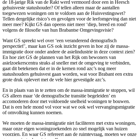
de 18-jarige Rik van de Rakt werd vermoord door een in Heesch
gehuisveste statushouder? Of tellen alleen maar de aantallen
toegewezen woningen om te voldoen aan de Huisvestingswet?
Tellen dergelijke risico’s en gevolgen voor de leefomgeving dan niet
meer mee? Kijkt GS dan opeens niet meer ‘diep, breed en rond’
volgens de filosofie van hun Brabantse Omgevingsvisie?
Want GS spreekt wel over ‘een veranderend demografisch
perspectief’, maar kan GS ook inzicht geven in hoe zij de massa-
immigratie door onder andere de asielindustrie in deze context zien?
En hoe ziet GS de plannen van het Rijk om bewoners van
asielzoekerscentra straks al sneller met de omgeving te verbinden,
gaat dit betekenen dat er in de kernen rond azc’s nog meer
statushouders gehuisvest gaan worden, wat voor Brabant een extra
grote druk oplevert met de vele hier gevestigde azc’s.
En in plaats van in te zetten om de massa-immigratie te stoppen, wil
GS alleen maar ‘de demografische transitie begeleiden’ en
accomoderen door met voldoende snelheid woningen te bouwen.
Dat is een hele mond vol voor wat we ook wel vervangingsmigratie
of omvolking kunnen noemen.
We moeten de massa-immigratie niet faciliteren met extra woningen,
maar onze eigen woningzoekenden zo snel mogelijk van huizen
voorzien. En waar GS refereert aan de ruimtevraag, moeten we onze