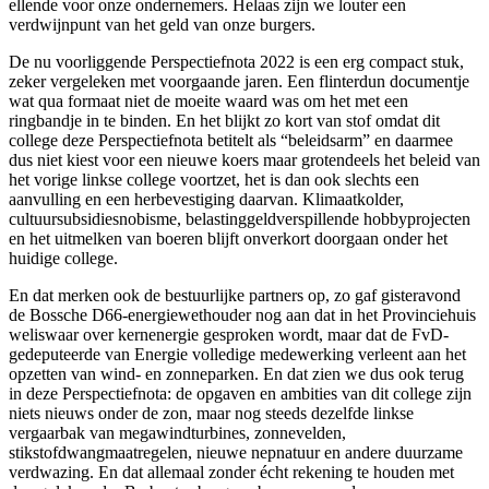
ellende voor onze ondernemers. Helaas zijn we louter een
verdwijnpunt van het geld van onze burgers.
De nu voorliggende Perspectiefnota 2022 is een erg compact stuk,
zeker vergeleken met voorgaande jaren. Een flinterdun documentje
wat qua formaat niet de moeite waard was om het met een
ringbandje in te binden. En het blijkt zo kort van stof omdat dit
college deze Perspectiefnota betitelt als “beleidsarm” en daarmee
dus niet kiest voor een nieuwe koers maar grotendeels het beleid van
het vorige linkse college voortzet, het is dan ook slechts een
aanvulling en een herbevestiging daarvan. Klimaatkolder,
cultuursubsidiesnobisme, belastinggeldverspillende hobbyprojecten
en het uitmelken van boeren blijft onverkort doorgaan onder het
huidige college.
En dat merken ook de bestuurlijke partners op, zo gaf gisteravond
de Bossche D66-energiewethouder nog aan dat in het Provinciehuis
weliswaar over kernenergie gesproken wordt, maar dat de FvD-
gedeputeerde van Energie volledige medewerking verleent aan het
opzetten van wind- en zonneparken. En dat zien we dus ook terug
in deze Perspectiefnota: de opgaven en ambities van dit college zijn
niets nieuws onder de zon, maar nog steeds dezelfde linkse
vergaarbak van megawindturbines, zonnevelden,
stikstofdwangmaatregelen, nieuwe nepnatuur en andere duurzame
verdwazing. En dat allemaal zonder écht rekening te houden met