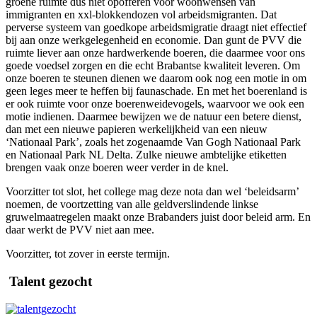
groene ruimte dus niet opofferen voor woonwensen van
immigranten en xxl-blokkendozen vol arbeidsmigranten. Dat
perverse systeem van goedkope arbeidsmigratie draagt niet effectief
bij aan onze werkgelegenheid en economie. Dan gunt de PVV die
ruimte liever aan onze hardwerkende boeren, die daarmee voor ons
goede voedsel zorgen en die echt Brabantse kwaliteit leveren. Om
onze boeren te steunen dienen we daarom ook nog een motie in om
geen leges meer te heffen bij faunaschade. En met het boerenland is
er ook ruimte voor onze boerenweidevogels, waarvoor we ook een
motie indienen. Daarmee bewijzen we de natuur een betere dienst,
dan met een nieuwe papieren werkelijkheid van een nieuw
‘Nationaal Park’, zoals het zogenaamde Van Gogh Nationaal Park
en Nationaal Park NL Delta. Zulke nieuwe ambtelijke etiketten
brengen vaak onze boeren weer verder in de knel.
Voorzitter tot slot, het college mag deze nota dan wel ‘beleidsarm’
noemen, de voortzetting van alle geldverslindende linkse
gruwelmaatregelen maakt onze Brabanders juist door beleid arm. En
daar werkt de PVV niet aan mee.
Voorzitter, tot zover in eerste termijn.
Talent gezocht