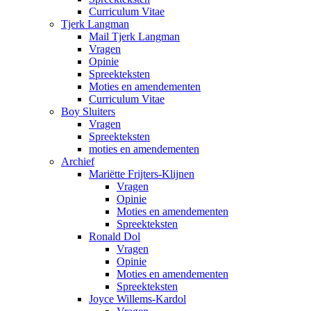
Curriculum Vitae
Tjerk Langman
Mail Tjerk Langman
Vragen
Opinie
Spreekteksten
Moties en amendementen
Curriculum Vitae
Boy Sluiters
Vragen
Spreekteksten
moties en amendementen
Archief
Mariëtte Frijters-Klijnen
Vragen
Opinie
Moties en amendementen
Spreekteksten
Ronald Dol
Vragen
Opinie
Moties en amendementen
Spreekteksten
Joyce Willems-Kardol