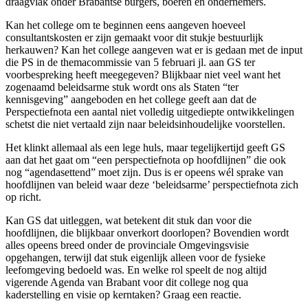
draagvlak onder Brabantse burgers, boeren en ondernemers.
Kan het college om te beginnen eens aangeven hoeveel
consultantskosten er zijn gemaakt voor dit stukje bestuurlijk
herkauwen? Kan het college aangeven wat er is gedaan met de input
die PS in de themacommissie van 5 februari jl. aan GS ter
voorbespreking heeft meegegeven? Blijkbaar niet veel want het
zogenaamd beleidsarme stuk wordt ons als Staten “ter
kennisgeving” aangeboden en het college geeft aan dat de
Perspectiefnota een aantal niet volledig uitgediepte ontwikkelingen
schetst die niet vertaald zijn naar beleidsinhoudelijke voorstellen.
Het klinkt allemaal als een lege huls, maar tegelijkertijd geeft GS
aan dat het gaat om “een perspectiefnota op hoofdlijnen” die ook
nog “agendasettend” moet zijn. Dus is er opeens wél sprake van
hoofdlijnen van beleid waar deze ‘beleidsarme’ perspectiefnota zich
op richt.
Kan GS dat uitleggen, wat betekent dit stuk dan voor die
hoofdlijnen, die blijkbaar onverkort doorlopen? Bovendien wordt
alles opeens breed onder de provinciale Omgevingsvisie
opgehangen, terwijl dat stuk eigenlijk alleen voor de fysieke
leefomgeving bedoeld was. En welke rol speelt de nog altijd
vigerende Agenda van Brabant voor dit college nog qua
kaderstelling en visie op kerntaken? Graag een reactie.