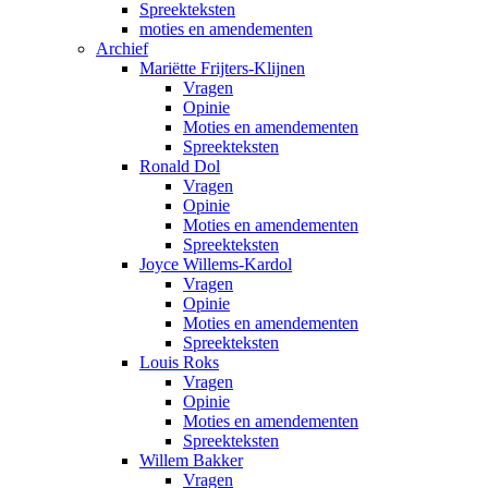
Spreekteksten
moties en amendementen
Archief
Mariëtte Frijters-Klijnen
Vragen
Opinie
Moties en amendementen
Spreekteksten
Ronald Dol
Vragen
Opinie
Moties en amendementen
Spreekteksten
Joyce Willems-Kardol
Vragen
Opinie
Moties en amendementen
Spreekteksten
Louis Roks
Vragen
Opinie
Moties en amendementen
Spreekteksten
Willem Bakker
Vragen