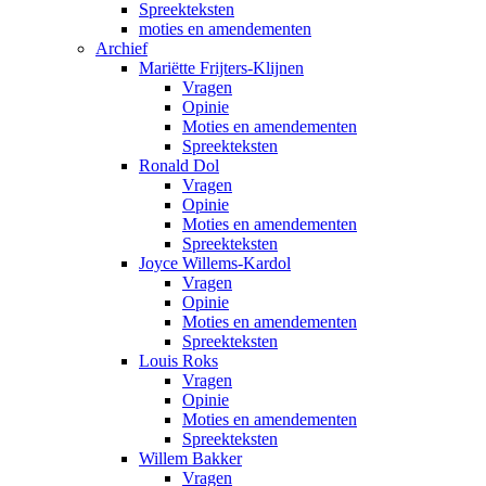
Spreekteksten
moties en amendementen
Archief
Mariëtte Frijters-Klijnen
Vragen
Opinie
Moties en amendementen
Spreekteksten
Ronald Dol
Vragen
Opinie
Moties en amendementen
Spreekteksten
Joyce Willems-Kardol
Vragen
Opinie
Moties en amendementen
Spreekteksten
Louis Roks
Vragen
Opinie
Moties en amendementen
Spreekteksten
Willem Bakker
Vragen