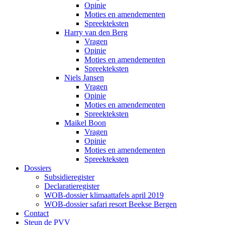
Opinie
Moties en amendementen
Spreekteksten
Harry van den Berg
Vragen
Opinie
Moties en amendementen
Spreekteksten
Niels Jansen
Vragen
Opinie
Moties en amendementen
Spreekteksten
Maikel Boon
Vragen
Opinie
Moties en amendementen
Spreekteksten
Dossiers
Subsidieregister
Declaratieregister
WOB-dossier klimaattafels april 2019
WOB-dossier safari resort Beekse Bergen
Contact
Steun de PVV