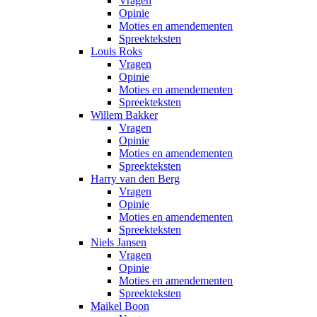
Vragen
Opinie
Moties en amendementen
Spreekteksten
Louis Roks
Vragen
Opinie
Moties en amendementen
Spreekteksten
Willem Bakker
Vragen
Opinie
Moties en amendementen
Spreekteksten
Harry van den Berg
Vragen
Opinie
Moties en amendementen
Spreekteksten
Niels Jansen
Vragen
Opinie
Moties en amendementen
Spreekteksten
Maikel Boon