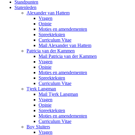
Standpunten
Statenleden
Alexander van Hattem
Vragen
Opinie
Moties en amendementen
Spreekteksten
Curriculum Vitae
Mail Alexander van Hattem
Patricia van der Kammen
Mail Patricia van der Kammen
Vragen
Opinie
Moties en amendementen
Spreekteksten
Curriculum Vitae
Tjerk Langman
Mail Tjerk Langman
Vragen
Opinie
Spreekteksten
Moties en amendementen
Curriculum Vitae
Boy Sluiters
Vragen