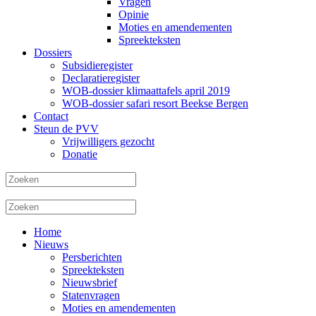
Vragen
Opinie
Moties en amendementen
Spreekteksten
Dossiers
Subsidieregister
Declaratieregister
WOB-dossier klimaattafels april 2019
WOB-dossier safari resort Beekse Bergen
Contact
Steun de PVV
Vrijwilligers gezocht
Donatie
Home
Nieuws
Persberichten
Spreekteksten
Nieuwsbrief
Statenvragen
Moties en amendementen