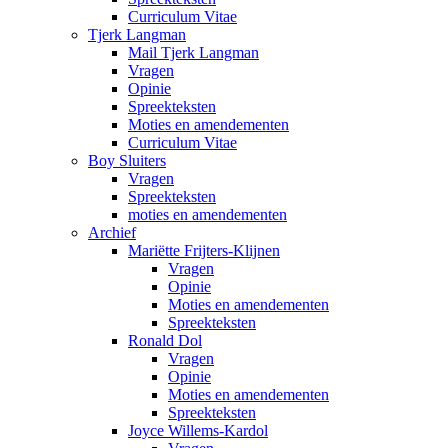
Curriculum Vitae
Tjerk Langman
Mail Tjerk Langman
Vragen
Opinie
Spreekteksten
Moties en amendementen
Curriculum Vitae
Boy Sluiters
Vragen
Spreekteksten
moties en amendementen
Archief
Mariëtte Frijters-Klijnen
Vragen
Opinie
Moties en amendementen
Spreekteksten
Ronald Dol
Vragen
Opinie
Moties en amendementen
Spreekteksten
Joyce Willems-Kardol