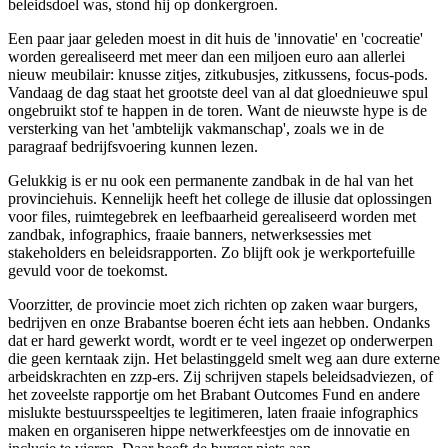
beleidsdoel was, stond hij op donkergroen.
Een paar jaar geleden moest in dit huis de 'innovatie' en 'cocreatie'
worden gerealiseerd met meer dan een miljoen euro aan allerlei
nieuw meubilair: knusse zitjes, zitkubusjes, zitkussens, focus-pods.
Vandaag de dag staat het grootste deel van al dat gloednieuwe spul
ongebruikt stof te happen in de toren. Want de nieuwste hype is de
versterking van het 'ambtelijk vakmanschap', zoals we in de
paragraaf bedrijfsvoering kunnen lezen.
Gelukkig is er nu ook een permanente zandbak in de hal van het
provinciehuis. Kennelijk heeft het college de illusie dat oplossingen
voor files, ruimtegebrek en leefbaarheid gerealiseerd worden met
zandbak, infographics, fraaie banners, netwerksessies met
stakeholders en beleidsrapporten. Zo blijft ook je werkportefuille
gevuld voor de toekomst.
Voorzitter, de provincie moet zich richten op zaken waar burgers,
bedrijven en onze Brabantse boeren écht iets aan hebben. Ondanks
dat er hard gewerkt wordt, wordt er te veel ingezet op onderwerpen
die geen kerntaak zijn. Het belastinggeld smelt weg aan dure externe
arbeidskrachten en zzp-ers. Zij schrijven stapels beleidsadviezen, of
het zoveelste rapportje om het Brabant Outcomes Fund en andere
mislukte bestuursspeeltjes te legitimeren, laten fraaie infographics
maken en organiseren hippe netwerkfeestjes om de innovatie en