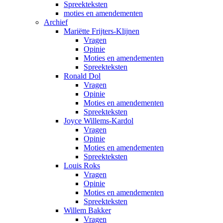
Spreekteksten
moties en amendementen
Archief
Mariëtte Frijters-Klijnen
Vragen
Opinie
Moties en amendementen
Spreekteksten
Ronald Dol
Vragen
Opinie
Moties en amendementen
Spreekteksten
Joyce Willems-Kardol
Vragen
Opinie
Moties en amendementen
Spreekteksten
Louis Roks
Vragen
Opinie
Moties en amendementen
Spreekteksten
Willem Bakker
Vragen