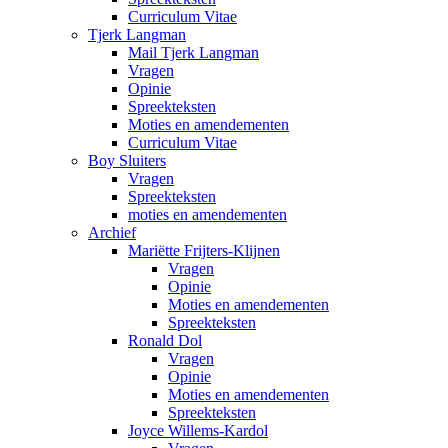
Curriculum Vitae
Tjerk Langman
Mail Tjerk Langman
Vragen
Opinie
Spreekteksten
Moties en amendementen
Curriculum Vitae
Boy Sluiters
Vragen
Spreekteksten
moties en amendementen
Archief
Mariëtte Frijters-Klijnen
Vragen
Opinie
Moties en amendementen
Spreekteksten
Ronald Dol
Vragen
Opinie
Moties en amendementen
Spreekteksten
Joyce Willems-Kardol