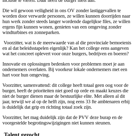
inclusie te vieren. Daar heeft de burger niets aan.
Die wil gewoon veiligheid in ons OV zonder lastiggevallen te
worden door verwarde personen, ze willen kunnen doorrijden naar
hun werk zonder steeds langer wordende dagelijkse files, ze willen
ergens fijn kunnen wonen, genieten van een omgeving zonder
windturbines en zonneparken.
Voorzitter, wat is de meerwaarde van al die provinciale bemoeienis
en al dat beleidsstapelen eigenlijk? Kan het college eens aangeven
wat het concreet oplevert voor onze burgers, bedrijven en boeren?
Innovatie en oplossingen bedenken voor problemen moet je aan
ondernemers overlaten. Bij voorkeur lokale ondernemers met een
hart voor hun omgeving.
Voorzitter, samenvattend: dit college heeft totaal geen oog voor de
burger, heeft de prioriteiten niet goed op orde en maakt keuzes die
niet de burger dienen maar de bestuurlijke elite. Met alleen al dit
jaar, terwijl we al op de helft zijn, nog eens 33 fte ambtenaren erbij
is duidelijk dat grip en richting totaal zoek zijn.
Voorzitter, het mag duidelijk zijn dat de PVV deze burap en de
voorgestelde begrotingswijzigingen niet kunnen steunen.
Talent gezocht