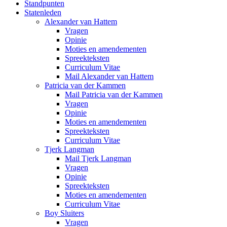
Standpunten
Statenleden
Alexander van Hattem
Vragen
Opinie
Moties en amendementen
Spreekteksten
Curriculum Vitae
Mail Alexander van Hattem
Patricia van der Kammen
Mail Patricia van der Kammen
Vragen
Opinie
Moties en amendementen
Spreekteksten
Curriculum Vitae
Tjerk Langman
Mail Tjerk Langman
Vragen
Opinie
Spreekteksten
Moties en amendementen
Curriculum Vitae
Boy Sluiters
Vragen