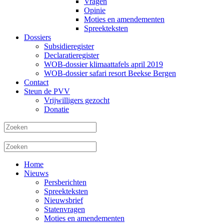
Vragen
Opinie
Moties en amendementen
Spreekteksten
Dossiers
Subsidieregister
Declaratieregister
WOB-dossier klimaattafels april 2019
WOB-dossier safari resort Beekse Bergen
Contact
Steun de PVV
Vrijwilligers gezocht
Donatie
Home
Nieuws
Persberichten
Spreekteksten
Nieuwsbrief
Statenvragen
Moties en amendementen