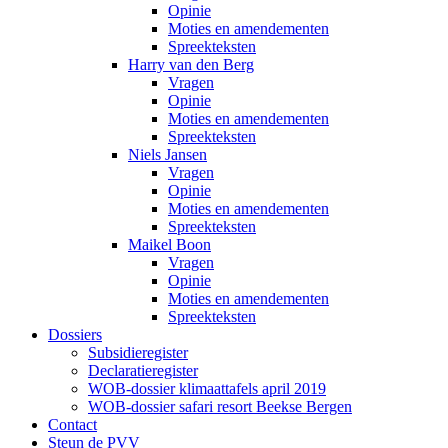
Opinie
Moties en amendementen
Spreekteksten
Harry van den Berg
Vragen
Opinie
Moties en amendementen
Spreekteksten
Niels Jansen
Vragen
Opinie
Moties en amendementen
Spreekteksten
Maikel Boon
Vragen
Opinie
Moties en amendementen
Spreekteksten
Dossiers
Subsidieregister
Declaratieregister
WOB-dossier klimaattafels april 2019
WOB-dossier safari resort Beekse Bergen
Contact
Steun de PVV