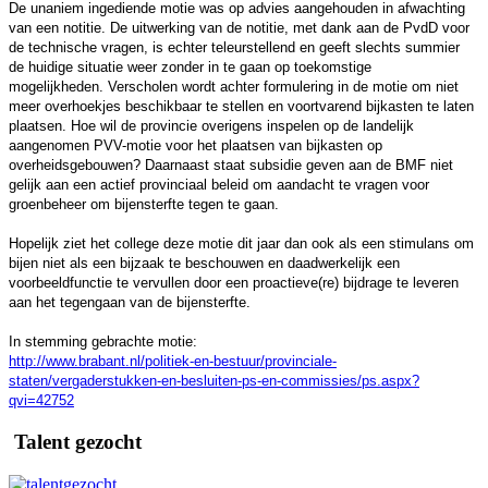
De unaniem ingediende motie was op advies aangehouden in afwachting
van een notitie. De uitwerking van de notitie, met dank aan de PvdD voor
de technische vragen, is echter teleurstellend en geeft slechts summier
de
huidige
situatie weer zonder in te gaan op toekomstige
mogelijkheden.
Verscholen wordt achter formulering in de motie om niet
meer overhoekjes beschikbaar te stellen en voortvarend bijkasten te laten
plaatsen. Hoe wil de provincie overigens inspelen op de landelijk
aangenomen PVV-motie voor het plaatsen van bijkasten op
overheidsgebouwen?
Daarnaast staat subsidie geven aan de BMF niet
gelijk aan een actief
provinciaal
beleid om aandacht te vragen voor
groenbeheer om bijensterfte tegen te gaan.
Hopelijk ziet het college deze motie dit jaar dan ook als een stimulans om
bijen niet als een bijzaak te beschouwen en daadwerkelijk een
voorbeeldfunctie te vervullen door een proactieve(re) bijdrage te leveren
aan het tegengaan van de bijensterfte.
In stemming gebrachte motie:
http://www.brabant.nl/politiek-en-bestuur/provinciale-
staten/vergaderstukken-en-besluiten-ps-en-commissies/ps.aspx?
qvi=42752
Talent gezocht