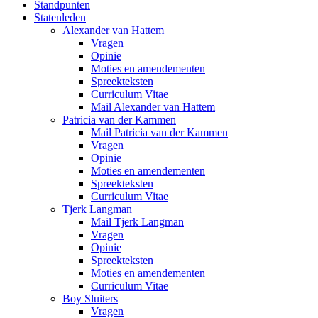
Standpunten
Statenleden
Alexander van Hattem
Vragen
Opinie
Moties en amendementen
Spreekteksten
Curriculum Vitae
Mail Alexander van Hattem
Patricia van der Kammen
Mail Patricia van der Kammen
Vragen
Opinie
Moties en amendementen
Spreekteksten
Curriculum Vitae
Tjerk Langman
Mail Tjerk Langman
Vragen
Opinie
Spreekteksten
Moties en amendementen
Curriculum Vitae
Boy Sluiters
Vragen