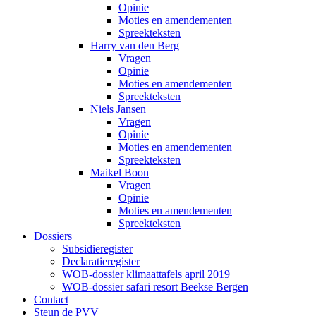
Opinie
Moties en amendementen
Spreekteksten
Harry van den Berg
Vragen
Opinie
Moties en amendementen
Spreekteksten
Niels Jansen
Vragen
Opinie
Moties en amendementen
Spreekteksten
Maikel Boon
Vragen
Opinie
Moties en amendementen
Spreekteksten
Dossiers
Subsidieregister
Declaratieregister
WOB-dossier klimaattafels april 2019
WOB-dossier safari resort Beekse Bergen
Contact
Steun de PVV