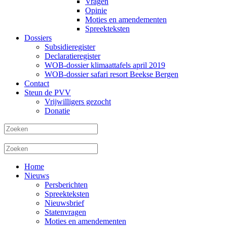
Vragen
Opinie
Moties en amendementen
Spreekteksten
Dossiers
Subsidieregister
Declaratieregister
WOB-dossier klimaattafels april 2019
WOB-dossier safari resort Beekse Bergen
Contact
Steun de PVV
Vrijwilligers gezocht
Donatie
Home
Nieuws
Persberichten
Spreekteksten
Nieuwsbrief
Statenvragen
Moties en amendementen