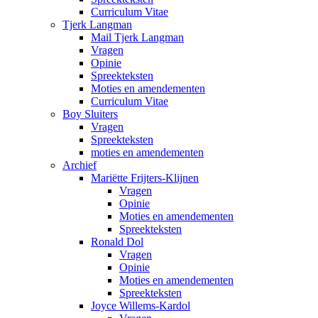
Curriculum Vitae
Tjerk Langman
Mail Tjerk Langman
Vragen
Opinie
Spreekteksten
Moties en amendementen
Curriculum Vitae
Boy Sluiters
Vragen
Spreekteksten
moties en amendementen
Archief
Mariëtte Frijters-Klijnen
Vragen
Opinie
Moties en amendementen
Spreekteksten
Ronald Dol
Vragen
Opinie
Moties en amendementen
Spreekteksten
Joyce Willems-Kardol