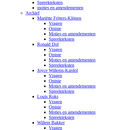
Spreekteksten
moties en amendementen
Archief
Mariëtte Frijters-Klijnen
Vragen
Opinie
Moties en amendementen
Spreekteksten
Ronald Dol
Vragen
Opinie
Moties en amendementen
Spreekteksten
Joyce Willems-Kardol
Vragen
Opinie
Moties en amendementen
Spreekteksten
Louis Roks
Vragen
Opinie
Moties en amendementen
Spreekteksten
Willem Bakker
Vragen