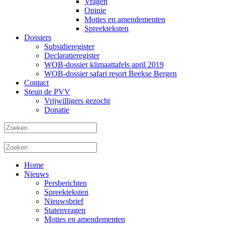
Vragen
Opinie
Moties en amendementen
Spreekteksten
Dossiers
Subsidieregister
Declaratieregister
WOB-dossier klimaattafels april 2019
WOB-dossier safari resort Beekse Bergen
Contact
Steun de PVV
Vrijwilligers gezocht
Donatie
Home
Nieuws
Persberichten
Spreekteksten
Nieuwsbrief
Statenvragen
Moties en amendementen