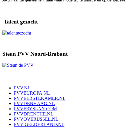
AAB naar de gemeenten, daar waar mogelijk, te publiceren op de website.
Talent gezocht
Steun PVV Noord-Brabant
PVV.NL
PVVEUROPA.NL
PVVEERSTEKAMER.NL
PVVDENHAAG.NL
PVVFRYSLAN.COM
PVVDRENTHE.NL
PVVOVERIJSSEL.NL
PVV-GELDERLAND.NL