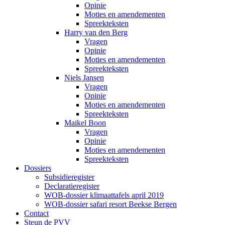
Opinie
Moties en amendementen
Spreekteksten
Harry van den Berg
Vragen
Opinie
Moties en amendementen
Spreekteksten
Niels Jansen
Vragen
Opinie
Moties en amendementen
Spreekteksten
Maikel Boon
Vragen
Opinie
Moties en amendementen
Spreekteksten
Dossiers
Subsidieregister
Declaratieregister
WOB-dossier klimaattafels april 2019
WOB-dossier safari resort Beekse Bergen
Contact
Steun de PVV