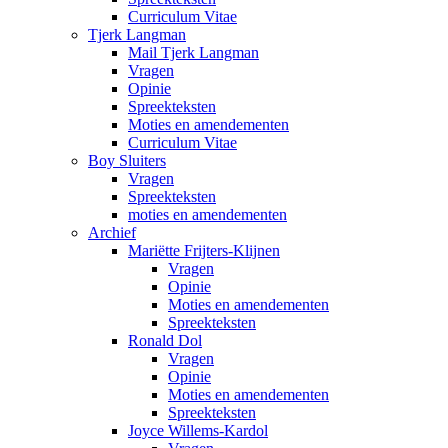
Curriculum Vitae
Tjerk Langman
Mail Tjerk Langman
Vragen
Opinie
Spreekteksten
Moties en amendementen
Curriculum Vitae
Boy Sluiters
Vragen
Spreekteksten
moties en amendementen
Archief
Mariëtte Frijters-Klijnen
Vragen
Opinie
Moties en amendementen
Spreekteksten
Ronald Dol
Vragen
Opinie
Moties en amendementen
Spreekteksten
Joyce Willems-Kardol