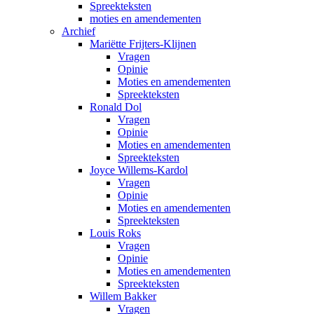
Spreekteksten
moties en amendementen
Archief
Mariëtte Frijters-Klijnen
Vragen
Opinie
Moties en amendementen
Spreekteksten
Ronald Dol
Vragen
Opinie
Moties en amendementen
Spreekteksten
Joyce Willems-Kardol
Vragen
Opinie
Moties en amendementen
Spreekteksten
Louis Roks
Vragen
Opinie
Moties en amendementen
Spreekteksten
Willem Bakker
Vragen