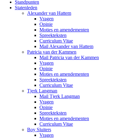
Standpunten
Statenleden
Alexander van Hattem
Vragen
Opinie
Moties en amendementen
Spreekteksten
Curriculum Vitae
Mail Alexander van Hattem
Patricia van der Kammen
Mail Patricia van der Kammen
Vragen
Opinie
Moties en amendementen
Spreekteksten
Curriculum Vitae
Tjerk Langman
Mail Tjerk Langman
Vragen
Opinie
Spreekteksten
Moties en amendementen
Curriculum Vitae
Boy Sluiters
Vragen