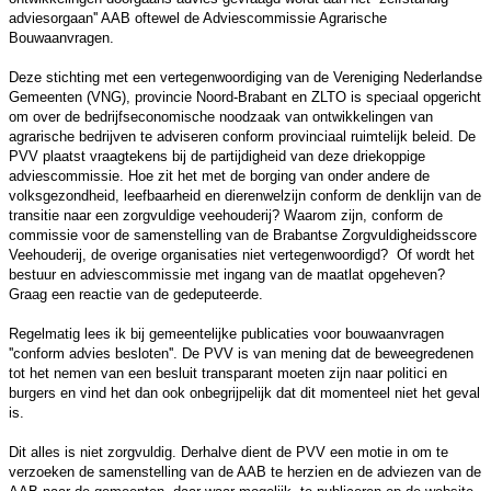
adviesorgaan'' AAB oftewel de Adviescommissie Agrarische
Bouwaanvragen.
Deze stichting met een vertegenwoordiging van de Vereniging Nederlandse
Gemeenten (VNG), provincie Noord-Brabant en ZLTO is speciaal opgericht
om over de bedrijfseconomische noodzaak van ontwikkelingen van
agrarische bedrijven te adviseren conform provinciaal ruimtelijk beleid. De
PVV plaatst vraagtekens bij de partijdigheid van deze driekoppige
adviescommissie. Hoe zit het met de borging van onder andere de
volksgezondheid, leefbaarheid en dierenwelzijn conform de denklijn van de
transitie naar een zorgvuldige veehouderij? Waarom zijn, conform de
commissie voor de samenstelling van de Brabantse Zorgvuldigheidsscore
Veehouderij, de overige organisaties niet vertegenwoordigd? Of wordt het
bestuur en adviescommissie met ingang van de maatlat opgeheven?
Graag een reactie van de gedeputeerde.
Regelmatig lees ik bij gemeentelijke publicaties voor bouwaanvragen
''conform advies besloten''. De PVV is van mening dat de beweegredenen
tot het nemen van een besluit transparant moeten zijn naar politici en
burgers en vind het dan ook onbegrijpelijk dat dit momenteel niet het geval
is.
Dit alles is niet zorgvuldig. Derhalve dient de PVV een motie in om te
verzoeken de samenstelling van de AAB te herzien en de adviezen van de