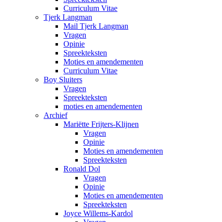
Curriculum Vitae
Tjerk Langman
Mail Tjerk Langman
Vragen
Opinie
Spreekteksten
Moties en amendementen
Curriculum Vitae
Boy Sluiters
Vragen
Spreekteksten
moties en amendementen
Archief
Mariëtte Frijters-Klijnen
Vragen
Opinie
Moties en amendementen
Spreekteksten
Ronald Dol
Vragen
Opinie
Moties en amendementen
Spreekteksten
Joyce Willems-Kardol