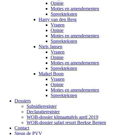
Opinie
Moties en amendementen
Spreekteksten
Harry van den Berg
Vragen
Opinie
Moties en amendementen
Spreekteksten
Niels Jansen
Vragen
Opinie
Moties en amendementen
Spreekteksten
Maikel Boon
Vragen
Opinie
Moties en amendementen
Spreekteksten
Dossiers
Subsidieregister
Declaratieregister
WOB-dossier klimaattafels april 2019
WOB-dossier safari resort Beekse Bergen
Contact
Steun de PVV