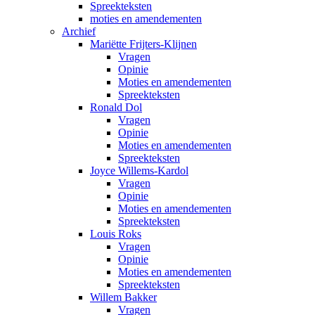
Spreekteksten
moties en amendementen
Archief
Mariëtte Frijters-Klijnen
Vragen
Opinie
Moties en amendementen
Spreekteksten
Ronald Dol
Vragen
Opinie
Moties en amendementen
Spreekteksten
Joyce Willems-Kardol
Vragen
Opinie
Moties en amendementen
Spreekteksten
Louis Roks
Vragen
Opinie
Moties en amendementen
Spreekteksten
Willem Bakker
Vragen