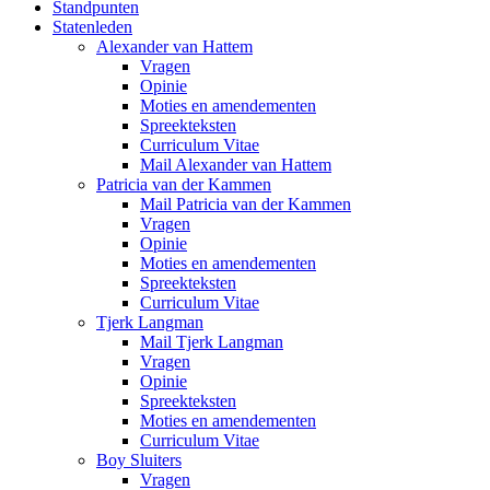
Standpunten
Statenleden
Alexander van Hattem
Vragen
Opinie
Moties en amendementen
Spreekteksten
Curriculum Vitae
Mail Alexander van Hattem
Patricia van der Kammen
Mail Patricia van der Kammen
Vragen
Opinie
Moties en amendementen
Spreekteksten
Curriculum Vitae
Tjerk Langman
Mail Tjerk Langman
Vragen
Opinie
Spreekteksten
Moties en amendementen
Curriculum Vitae
Boy Sluiters
Vragen