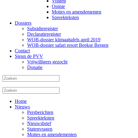
Vragen
Opinie
Moties en amendementen
Spreekteksten
Dossiers
Subsidieregister
Declaratieregister
WOB-dossier klimaattafels april 2019
WOB-dossier safari resort Beekse Bergen
Contact
Steun de PVV
Vrijwilligers gezocht
Donatie
Home
Nieuws
Persberichten
Spreekteksten
Nieuwsbrief
Statenvragen
Moties en amendementen