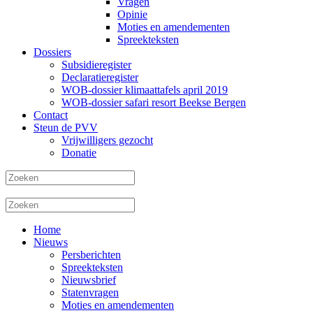
Vragen
Opinie
Moties en amendementen
Spreekteksten
Dossiers
Subsidieregister
Declaratieregister
WOB-dossier klimaattafels april 2019
WOB-dossier safari resort Beekse Bergen
Contact
Steun de PVV
Vrijwilligers gezocht
Donatie
Home
Nieuws
Persberichten
Spreekteksten
Nieuwsbrief
Statenvragen
Moties en amendementen