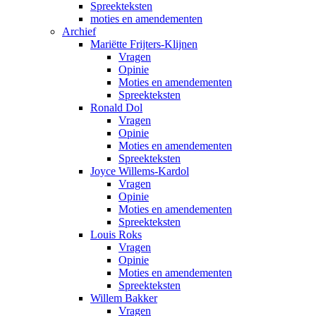
Spreekteksten
moties en amendementen
Archief
Mariëtte Frijters-Klijnen
Vragen
Opinie
Moties en amendementen
Spreekteksten
Ronald Dol
Vragen
Opinie
Moties en amendementen
Spreekteksten
Joyce Willems-Kardol
Vragen
Opinie
Moties en amendementen
Spreekteksten
Louis Roks
Vragen
Opinie
Moties en amendementen
Spreekteksten
Willem Bakker
Vragen