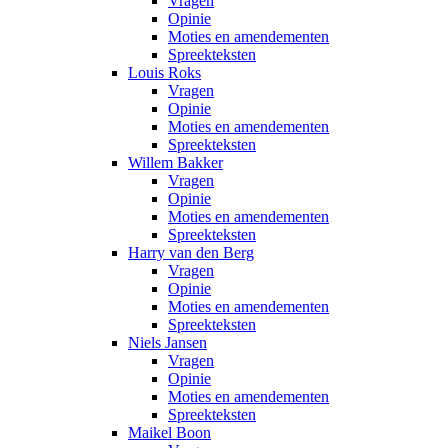
Vragen
Opinie
Moties en amendementen
Spreekteksten
Louis Roks
Vragen
Opinie
Moties en amendementen
Spreekteksten
Willem Bakker
Vragen
Opinie
Moties en amendementen
Spreekteksten
Harry van den Berg
Vragen
Opinie
Moties en amendementen
Spreekteksten
Niels Jansen
Vragen
Opinie
Moties en amendementen
Spreekteksten
Maikel Boon