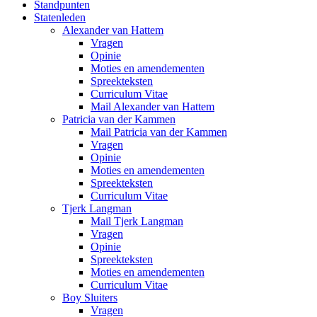
Standpunten
Statenleden
Alexander van Hattem
Vragen
Opinie
Moties en amendementen
Spreekteksten
Curriculum Vitae
Mail Alexander van Hattem
Patricia van der Kammen
Mail Patricia van der Kammen
Vragen
Opinie
Moties en amendementen
Spreekteksten
Curriculum Vitae
Tjerk Langman
Mail Tjerk Langman
Vragen
Opinie
Spreekteksten
Moties en amendementen
Curriculum Vitae
Boy Sluiters
Vragen