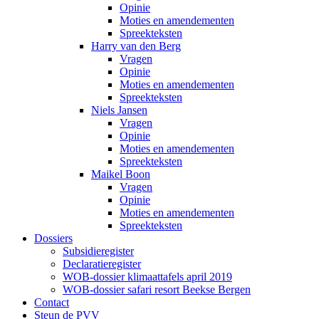
Opinie
Moties en amendementen
Spreekteksten
Harry van den Berg
Vragen
Opinie
Moties en amendementen
Spreekteksten
Niels Jansen
Vragen
Opinie
Moties en amendementen
Spreekteksten
Maikel Boon
Vragen
Opinie
Moties en amendementen
Spreekteksten
Dossiers
Subsidieregister
Declaratieregister
WOB-dossier klimaattafels april 2019
WOB-dossier safari resort Beekse Bergen
Contact
Steun de PVV