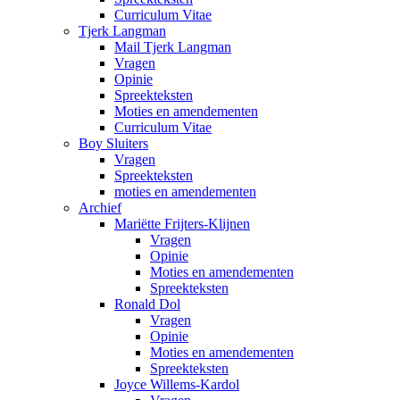
Curriculum Vitae
Tjerk Langman
Mail Tjerk Langman
Vragen
Opinie
Spreekteksten
Moties en amendementen
Curriculum Vitae
Boy Sluiters
Vragen
Spreekteksten
moties en amendementen
Archief
Mariëtte Frijters-Klijnen
Vragen
Opinie
Moties en amendementen
Spreekteksten
Ronald Dol
Vragen
Opinie
Moties en amendementen
Spreekteksten
Joyce Willems-Kardol