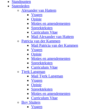
Standpunten
Statenleden
Alexander van Hattem
Vragen
Opinie
Moties en amendementen
Spreekteksten
Curriculum Vitae
Mail Alexander van Hattem
Patricia van der Kammen
Mail Patricia van der Kammen
Vragen
Opinie
Moties en amendementen
Spreekteksten
Curriculum Vitae
Tjerk Langman
Mail Tjerk Langman
Vragen
Opinie
Spreekteksten
Moties en amendementen
Curriculum Vitae
Boy Sluiters
Vragen