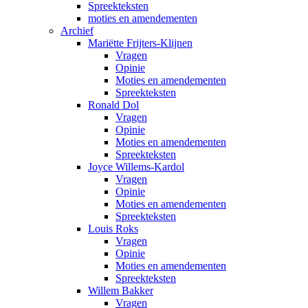
Spreekteksten
moties en amendementen
Archief
Mariëtte Frijters-Klijnen
Vragen
Opinie
Moties en amendementen
Spreekteksten
Ronald Dol
Vragen
Opinie
Moties en amendementen
Spreekteksten
Joyce Willems-Kardol
Vragen
Opinie
Moties en amendementen
Spreekteksten
Louis Roks
Vragen
Opinie
Moties en amendementen
Spreekteksten
Willem Bakker
Vragen