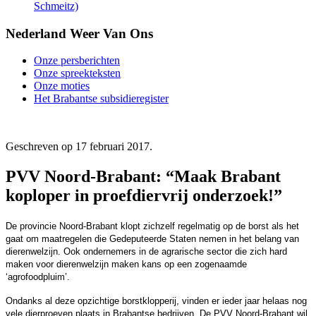
Schmeitz)
Nederland Weer Van Ons
Onze persberichten
Onze spreekteksten
Onze moties
Het Brabantse subsidieregister
Geschreven op
17 februari 2017
.
PVV Noord-Brabant: “Maak Brabant
koploper in proefdiervrij onderzoek!”
De provincie Noord-Brabant klopt zichzelf regelmatig op de borst als het
gaat om maatregelen die Gedeputeerde Staten nemen in het belang van
dierenwelzijn. Ook ondernemers in de agrarische sector die zich hard
maken voor dierenwelzijn maken kans op een zogenaamde
‘agrofoodpluim’.
Ondanks al deze opzichtige borstklopperij, vinden er ieder jaar helaas nog
vele dierproeven plaats in Brabantse bedrijven. De PVV Noord-Brabant wil