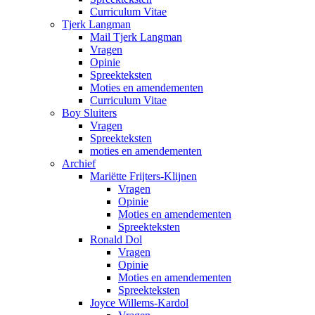
Curriculum Vitae
Tjerk Langman
Mail Tjerk Langman
Vragen
Opinie
Spreekteksten
Moties en amendementen
Curriculum Vitae
Boy Sluiters
Vragen
Spreekteksten
moties en amendementen
Archief
Mariëtte Frijters-Klijnen
Vragen
Opinie
Moties en amendementen
Spreekteksten
Ronald Dol
Vragen
Opinie
Moties en amendementen
Spreekteksten
Joyce Willems-Kardol