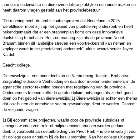
aan deze ouderwetse en dieronvriendelijke praktijken een einde maken en
heeft daarom vragen gesteld aan het provinciebestuur.
“De regering heeft de ambitie uitgesproken dat Nederland in 2025
wereldleider moet zijn op het gebied van proefdiervrij onderzoek en heeft
bekendgemaakt dat er een stappenplan komt om deze innovatieve
doelstelling te behalen. Het zou prachtig zijn als de provincie Noord-
Brabant binnen dit landelijke streven een voortrekkersrol kan nemen en
koploper wordt in het proefdiervrij onderzoek”, aldus woordvoerder Joyce
Kardol.
Geacht college,
Dierenwelzijn is een onderdeel van de Verordening Ruimte - Brabantse
Zorgvuldigheidsscore Veehouderij en daardoor moeten ondernemers in de
agrarische sector rekening houden met regelgeving van de provincie.
Ondernemers kunnen zelfs de agrofoodpluim ontvangen als ze het goed
doen op het gebied van dierenwelzijn.[1] Dierenwelzijn is echter een thema
dat ook buiten de agrarische sector gewaarborgd dient te worden. Daarom
de volgende vragen:
1) Bij economische projecten, waarin door de provincie subsidies of
leningen worden verstrekt of miljoeneninvesteringen worden gedaan –
denk bijvoorbeeld aan de uitbreiding van Pivot Park – is dierenwelzijn voor
dit college geen criterium bij de besluitvorming. Kan het college uitleggen