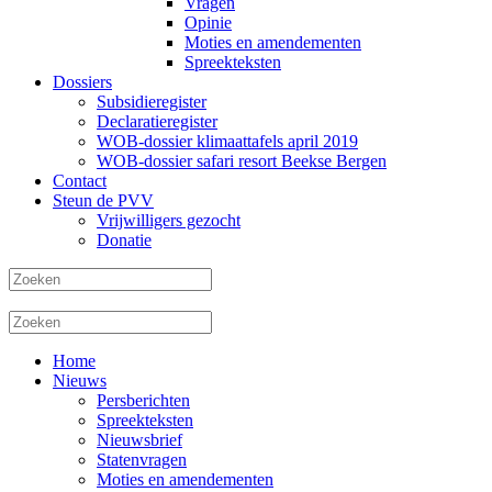
Vragen
Opinie
Moties en amendementen
Spreekteksten
Dossiers
Subsidieregister
Declaratieregister
WOB-dossier klimaattafels april 2019
WOB-dossier safari resort Beekse Bergen
Contact
Steun de PVV
Vrijwilligers gezocht
Donatie
Home
Nieuws
Persberichten
Spreekteksten
Nieuwsbrief
Statenvragen
Moties en amendementen