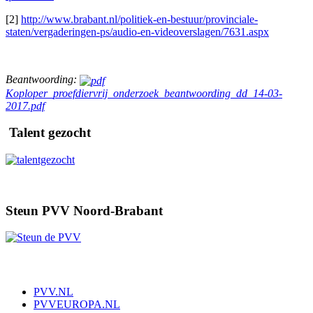
[2]
http://www.brabant.nl/politiek-en-bestuur/provinciale-
staten/vergaderingen-ps/audio-en-videoverslagen/7631.aspx
Beantwoording:
Koploper_proefdiervrij_onderzoek_beantwoording_dd_14-03-
2017.pdf
Talent gezocht
Steun PVV Noord-Brabant
PVV.NL
PVVEUROPA.NL