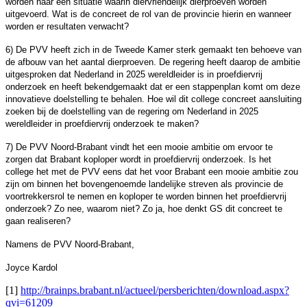
worden naar een situatie waarin diervriendelijk dierproeven worden
uitgevoerd. Wat is de concreet de rol van de provincie hierin en wanneer
worden er resultaten verwacht?
6) De PVV heeft zich in de Tweede Kamer sterk gemaakt ten behoeve van
de afbouw van het aantal dierproeven. De regering heeft daarop de ambitie
uitgesproken dat Nederland in 2025 wereldleider is in proefdiervrij
onderzoek en heeft bekendgemaakt dat er een stappenplan komt om deze
innovatieve doelstelling te behalen. Hoe wil dit college concreet aansluiting
zoeken bij de doelstelling van de regering om Nederland in 2025
wereldleider in proefdiervrij onderzoek te maken?
7) De PVV Noord-Brabant vindt het een mooie ambitie om ervoor te
zorgen dat Brabant koploper wordt in proefdiervrij onderzoek. Is het
college het met de PVV eens dat het voor Brabant een mooie ambitie zou
zijn om binnen het bovengenoemde landelijke streven als provincie de
voortrekkersrol te nemen en koploper te worden binnen het proefdiervrij
onderzoek? Zo nee, waarom niet? Zo ja, hoe denkt GS dit concreet te
gaan realiseren?
Namens de PVV Noord-Brabant,
Joyce Kardol
[1]
http://brainps.brabant.nl/actueel/persberichten/download.aspx?
qvi=61209