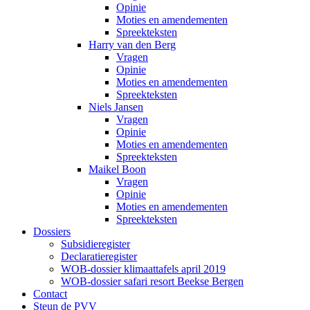
Opinie
Moties en amendementen
Spreekteksten
Harry van den Berg
Vragen
Opinie
Moties en amendementen
Spreekteksten
Niels Jansen
Vragen
Opinie
Moties en amendementen
Spreekteksten
Maikel Boon
Vragen
Opinie
Moties en amendementen
Spreekteksten
Dossiers
Subsidieregister
Declaratieregister
WOB-dossier klimaattafels april 2019
WOB-dossier safari resort Beekse Bergen
Contact
Steun de PVV