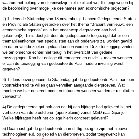
waarom het belang van dierenwelzijn niet expliciet wordt meegewogen bij
de beoordeling over mogelijke deelnames aan economische projecten?
2) Tijdens de Statendag van 18 november jl. hebben Gedeputeerde Staten
en Provinciale Staten gesproken over het thema ''Brabant vernieuwt, een
economische agenda'' en is het onderwerp dierproeven aan bod
gekomen[2]. Er is destijds door de gedeputeerde toegezegd dat er een
themabijeenkomst met specialisten aan dit onderwerp zal worden gewijd
en dat er werkbezoeken gedaan kunnen worden. Deze toezegging vinden
we ten onrechte echter niet terug in het overzicht van gedane
toezeggingen. Kan het college dit corrigeren en duidelijk maken wanneer
er aan de toezegging van gedeputeerde Pauli nadere invulling wordt
gegeven?
3) Tijdens bovengenoemde Statendag gaf de gedeputeerde Pauli aan een
voortrekkersrol te willen gaan vervullen aangaande dierproeven. Wat
moeten we hier concreet onder verstaan en wanneer worden er resultaten
verwacht?
4) De gedeputeerde gaf ook aan dat hij een bijdrage had geleverd bij het
verhuizen van de proefdieren (apenkolonie) vanuit MSD naar Spanje.
Welke bijdragen heeft het college hierin concreet geleverd?
5) Daarnaast gaf de gedeputeerde aan driftig bezig te zijn met nieuwe
technologieën e.d. op gebied van dierproeven, zodat toegewerkt kan