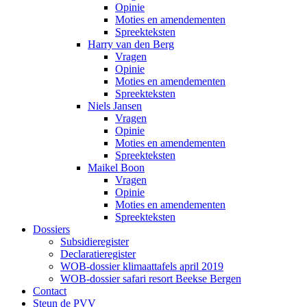
Opinie
Moties en amendementen
Spreekteksten
Harry van den Berg
Vragen
Opinie
Moties en amendementen
Spreekteksten
Niels Jansen
Vragen
Opinie
Moties en amendementen
Spreekteksten
Maikel Boon
Vragen
Opinie
Moties en amendementen
Spreekteksten
Dossiers
Subsidieregister
Declaratieregister
WOB-dossier klimaattafels april 2019
WOB-dossier safari resort Beekse Bergen
Contact
Steun de PVV