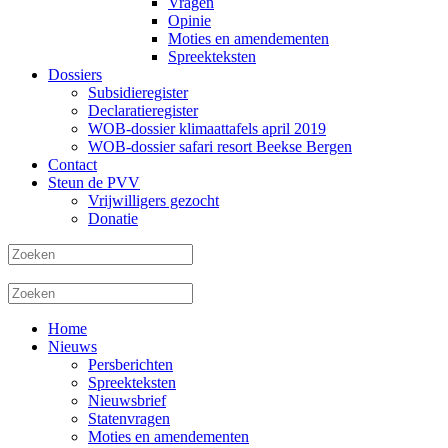
Vragen
Opinie
Moties en amendementen
Spreekteksten
Dossiers
Subsidieregister
Declaratieregister
WOB-dossier klimaattafels april 2019
WOB-dossier safari resort Beekse Bergen
Contact
Steun de PVV
Vrijwilligers gezocht
Donatie
Home
Nieuws
Persberichten
Spreekteksten
Nieuwsbrief
Statenvragen
Moties en amendementen