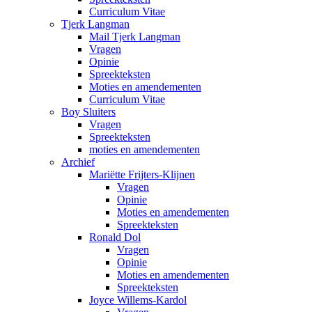
Curriculum Vitae
Tjerk Langman
Mail Tjerk Langman
Vragen
Opinie
Spreekteksten
Moties en amendementen
Curriculum Vitae
Boy Sluiters
Vragen
Spreekteksten
moties en amendementen
Archief
Mariëtte Frijters-Klijnen
Vragen
Opinie
Moties en amendementen
Spreekteksten
Ronald Dol
Vragen
Opinie
Moties en amendementen
Spreekteksten
Joyce Willems-Kardol