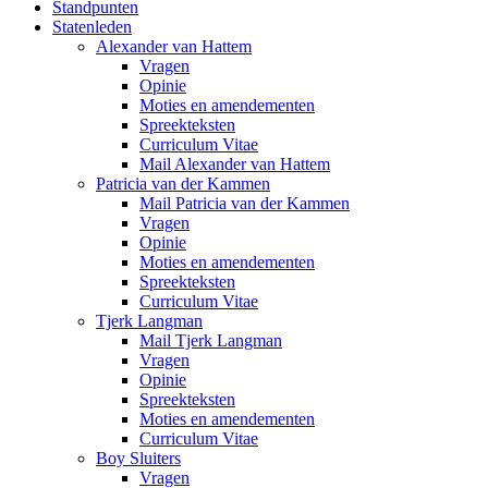
Standpunten
Statenleden
Alexander van Hattem
Vragen
Opinie
Moties en amendementen
Spreekteksten
Curriculum Vitae
Mail Alexander van Hattem
Patricia van der Kammen
Mail Patricia van der Kammen
Vragen
Opinie
Moties en amendementen
Spreekteksten
Curriculum Vitae
Tjerk Langman
Mail Tjerk Langman
Vragen
Opinie
Spreekteksten
Moties en amendementen
Curriculum Vitae
Boy Sluiters
Vragen