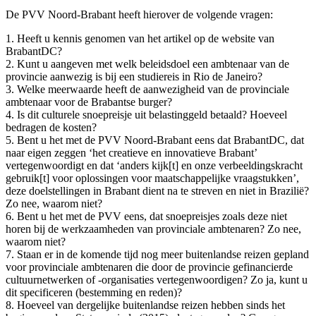
De PVV Noord-Brabant heeft hierover de volgende vragen:
1. Heeft u kennis genomen van het artikel op de website van
BrabantDC?
2. Kunt u aangeven met welk beleidsdoel een ambtenaar van de
provincie aanwezig is bij een studiereis in Rio de Janeiro?
3. Welke meerwaarde heeft de aanwezigheid van de provinciale
ambtenaar voor de Brabantse burger?
4. Is dit culturele snoepreisje uit belastinggeld betaald? Hoeveel
bedragen de kosten?
5. Bent u het met de PVV Noord-Brabant eens dat BrabantDC, dat
naar eigen zeggen ‘het creatieve en innovatieve Brabant’
vertegenwoordigt en dat ‘anders kijk[t] en onze verbeeldingskracht
gebruik[t] voor oplossingen voor maatschappelijke vraagstukken’,
deze doelstellingen in Brabant dient na te streven en niet in Brazilië?
Zo nee, waarom niet?
6. Bent u het met de PVV eens, dat snoepreisjes zoals deze niet
horen bij de werkzaamheden van provinciale ambtenaren? Zo nee,
waarom niet?
7. Staan er in de komende tijd nog meer buitenlandse reizen gepland
voor provinciale ambtenaren die door de provincie gefinancierde
cultuurnetwerken of -organisaties vertegenwoordigen? Zo ja, kunt u
dit specificeren (bestemming en reden)?
8. Hoeveel van dergelijke buitenlandse reizen hebben sinds het