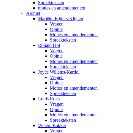
Spreekteksten
moties en amendementen
Archief
Mariëtte Frijters-Klijnen
Vragen
Opinie
Moties en amendementen
Spreekteksten
Ronald Dol
Vragen
Opinie
Moties en amendementen
Spreekteksten
Joyce Willems-Kardol
Vragen
Opinie
Moties en amendementen
Spreekteksten
Louis Roks
Vragen
Opinie
Moties en amendementen
Spreekteksten
Willem Bakker
Vragen