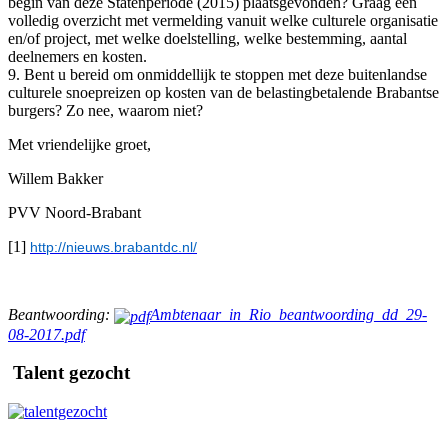
begin van deze Statenperiode (2015) plaatsgevonden? Graag een
volledig overzicht met vermelding vanuit welke culturele organisatie
en/of project, met welke doelstelling, welke bestemming, aantal
deelnemers en kosten.
9. Bent u bereid om onmiddellijk te stoppen met deze buitenlandse
culturele snoepreizen op kosten van de belastingbetalende Brabantse
burgers? Zo nee, waarom niet?
Met vriendelijke groet,
Willem Bakker
PVV Noord-Brabant
[1]
http://nieuws.brabantdc.nl/
Beantwoording:
Ambtenaar_in_Rio_beantwoording_dd_29-
08-2017.pdf
Talent gezocht