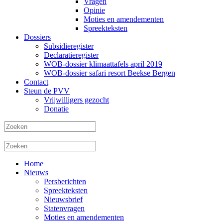
Vragen
Opinie
Moties en amendementen
Spreekteksten
Dossiers
Subsidieregister
Declaratieregister
WOB-dossier klimaattafels april 2019
WOB-dossier safari resort Beekse Bergen
Contact
Steun de PVV
Vrijwilligers gezocht
Donatie
Home
Nieuws
Persberichten
Spreekteksten
Nieuwsbrief
Statenvragen
Moties en amendementen