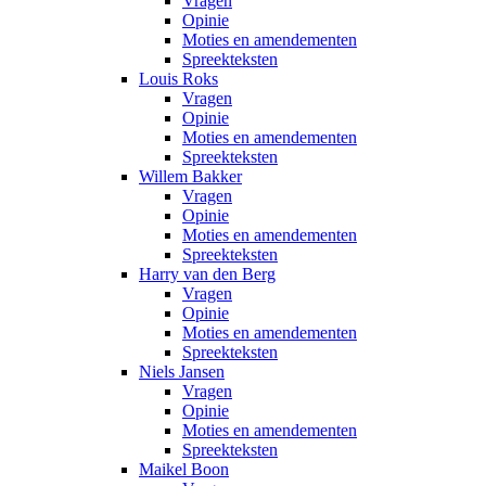
Vragen
Opinie
Moties en amendementen
Spreekteksten
Louis Roks
Vragen
Opinie
Moties en amendementen
Spreekteksten
Willem Bakker
Vragen
Opinie
Moties en amendementen
Spreekteksten
Harry van den Berg
Vragen
Opinie
Moties en amendementen
Spreekteksten
Niels Jansen
Vragen
Opinie
Moties en amendementen
Spreekteksten
Maikel Boon