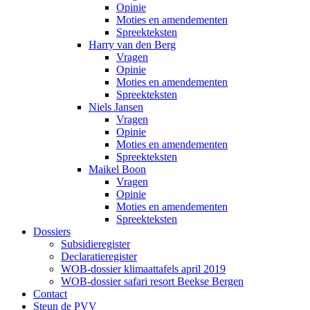
Opinie
Moties en amendementen
Spreekteksten
Harry van den Berg
Vragen
Opinie
Moties en amendementen
Spreekteksten
Niels Jansen
Vragen
Opinie
Moties en amendementen
Spreekteksten
Maikel Boon
Vragen
Opinie
Moties en amendementen
Spreekteksten
Dossiers
Subsidieregister
Declaratieregister
WOB-dossier klimaattafels april 2019
WOB-dossier safari resort Beekse Bergen
Contact
Steun de PVV