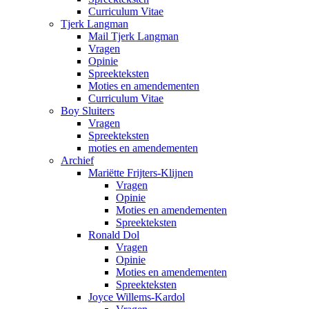
Curriculum Vitae
Tjerk Langman
Mail Tjerk Langman
Vragen
Opinie
Spreekteksten
Moties en amendementen
Curriculum Vitae
Boy Sluiters
Vragen
Spreekteksten
moties en amendementen
Archief
Mariëtte Frijters-Klijnen
Vragen
Opinie
Moties en amendementen
Spreekteksten
Ronald Dol
Vragen
Opinie
Moties en amendementen
Spreekteksten
Joyce Willems-Kardol