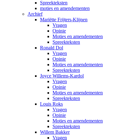
Spreekteksten
moties en amendementen
Archief
Mariëtte Frijters-Klijnen
Vragen
Opinie
Moties en amendementen
Spreekteksten
Ronald Dol
Vragen
Opinie
Moties en amendementen
Spreekteksten
Joyce Willems-Kardol
Vragen
Opinie
Moties en amendementen
Spreekteksten
Louis Roks
Vragen
Opinie
Moties en amendementen
Spreekteksten
Willem Bakker
Vragen