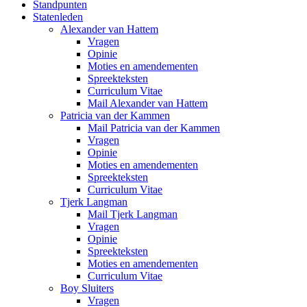
Standpunten
Statenleden
Alexander van Hattem
Vragen
Opinie
Moties en amendementen
Spreekteksten
Curriculum Vitae
Mail Alexander van Hattem
Patricia van der Kammen
Mail Patricia van der Kammen
Vragen
Opinie
Moties en amendementen
Spreekteksten
Curriculum Vitae
Tjerk Langman
Mail Tjerk Langman
Vragen
Opinie
Spreekteksten
Moties en amendementen
Curriculum Vitae
Boy Sluiters
Vragen