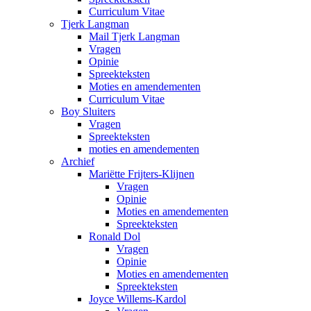
Curriculum Vitae
Tjerk Langman
Mail Tjerk Langman
Vragen
Opinie
Spreekteksten
Moties en amendementen
Curriculum Vitae
Boy Sluiters
Vragen
Spreekteksten
moties en amendementen
Archief
Mariëtte Frijters-Klijnen
Vragen
Opinie
Moties en amendementen
Spreekteksten
Ronald Dol
Vragen
Opinie
Moties en amendementen
Spreekteksten
Joyce Willems-Kardol