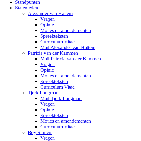
Standpunten
Statenleden
Alexander van Hattem
Vragen
Opinie
Moties en amendementen
Spreekteksten
Curriculum Vitae
Mail Alexander van Hattem
Patricia van der Kammen
Mail Patricia van der Kammen
Vragen
Opinie
Moties en amendementen
Spreekteksten
Curriculum Vitae
Tjerk Langman
Mail Tjerk Langman
Vragen
Opinie
Spreekteksten
Moties en amendementen
Curriculum Vitae
Boy Sluiters
Vragen