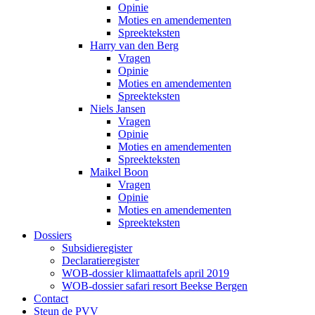
Opinie
Moties en amendementen
Spreekteksten
Harry van den Berg
Vragen
Opinie
Moties en amendementen
Spreekteksten
Niels Jansen
Vragen
Opinie
Moties en amendementen
Spreekteksten
Maikel Boon
Vragen
Opinie
Moties en amendementen
Spreekteksten
Dossiers
Subsidieregister
Declaratieregister
WOB-dossier klimaattafels april 2019
WOB-dossier safari resort Beekse Bergen
Contact
Steun de PVV