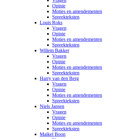
Vragen
Opinie
Moties en amendementen
Spreekteksten
Louis Roks
Vragen
Opinie
Moties en amendementen
Spreekteksten
Willem Bakker
Vragen
Opinie
Moties en amendementen
Spreekteksten
Harry van den Berg
Vragen
Opinie
Moties en amendementen
Spreekteksten
Niels Jansen
Vragen
Opinie
Moties en amendementen
Spreekteksten
Maikel Boon