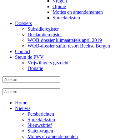
Vragen
Opinie
Moties en amendementen
Spreekteksten
Dossiers
Subsidieregister
Declaratieregister
WOB-dossier klimaattafels april 2019
WOB-dossier safari resort Beekse Bergen
Contact
Steun de PVV
Vrijwilligers gezocht
Donatie
Home
Nieuws
Persberichten
Spreekteksten
Nieuwsbrief
Statenvragen
Moties en amendementen