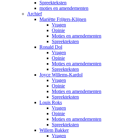
Spreekteksten
moties en amendementen
Archief
Mariëtte Frijters-Klijnen
Vragen
Opinie
Moties en amendementen
Spreekteksten
Ronald Dol
Vragen
Opinie
Moties en amendementen
Spreekteksten
Joyce Willems-Kardol
Vragen
Opinie
Moties en amendementen
Spreekteksten
Louis Roks
Vragen
Opinie
Moties en amendementen
Spreekteksten
Willem Bakker
Vragen