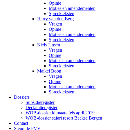
Opinie
Moties en amendementen
Spreekteksten
Harry van den Berg
Vragen
Opinie
Moties en amendementen
Spreekteksten
Niels Jansen
Vragen
Opinie
Moties en amendementen
Spreekteksten
Maikel Boon
Vragen
Opinie
Moties en amendementen
Spreekteksten
Dossiers
Subsidieregister
Declaratieregister
WOB-dossier klimaattafels april 2019
WOB-dossier safari resort Beekse Bergen
Contact
Steun de PVV