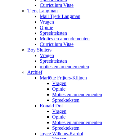
Curriculum Vitae
Tjerk Langman
Mail Tjerk Langman
Vragen
Opinie
Spreekteksten
Moties en amendementen
Curriculum Vitae
Boy Sluiters
Vragen
Spreekteksten
moties en amendementen
Archief
Mariëtte Frijters-Klijnen
Vragen
Opinie
Moties en amendementen
Spreekteksten
Ronald Dol
Vragen
Opinie
Moties en amendementen
Spreekteksten
Joyce Willems-Kardol