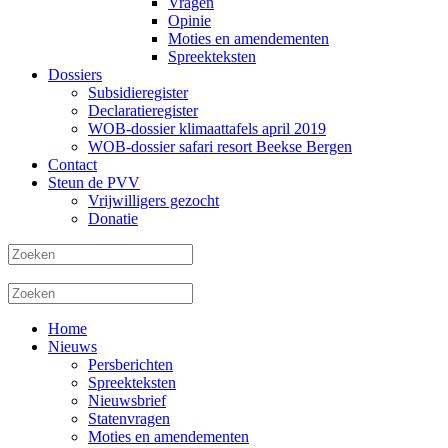
Vragen
Opinie
Moties en amendementen
Spreekteksten
Dossiers
Subsidieregister
Declaratieregister
WOB-dossier klimaattafels april 2019
WOB-dossier safari resort Beekse Bergen
Contact
Steun de PVV
Vrijwilligers gezocht
Donatie
Home
Nieuws
Persberichten
Spreekteksten
Nieuwsbrief
Statenvragen
Moties en amendementen