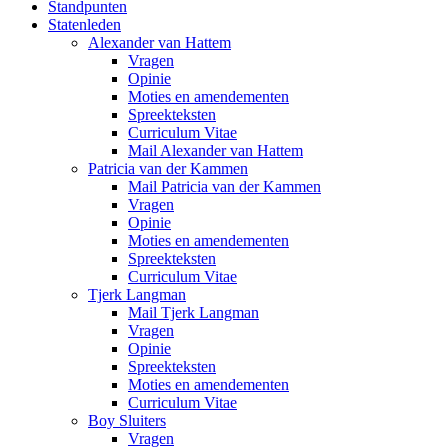
Standpunten
Statenleden
Alexander van Hattem
Vragen
Opinie
Moties en amendementen
Spreekteksten
Curriculum Vitae
Mail Alexander van Hattem
Patricia van der Kammen
Mail Patricia van der Kammen
Vragen
Opinie
Moties en amendementen
Spreekteksten
Curriculum Vitae
Tjerk Langman
Mail Tjerk Langman
Vragen
Opinie
Spreekteksten
Moties en amendementen
Curriculum Vitae
Boy Sluiters
Vragen