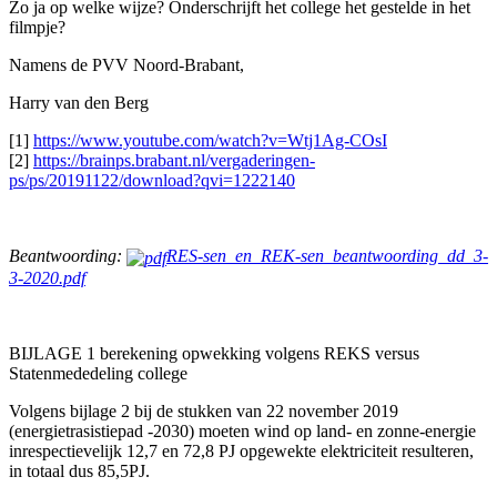
Zo ja op welke wijze? Onderschrijft het college het gestelde in het
filmpje?
Namens de PVV Noord-Brabant,
Harry van den Berg
[1]
https://www.youtube.com/watch?v=Wtj1Ag-COsI
[2]
https://brainps.brabant.nl/vergaderingen-
ps/ps/20191122/download?qvi=1222140
Beantwoording:
RES-sen_en_REK-sen_beantwoording_dd_3-
3-2020.pdf
BIJLAGE 1 berekening opwekking volgens REKS versus
Statenmededeling college
Volgens bijlage 2 bij de stukken van 22 november 2019
(energietrasistiepad -2030) moeten wind op land- en zonne-energie
inrespectievelijk 12,7 en 72,8 PJ opgewekte elektriciteit resulteren,
in totaal dus 85,5PJ.