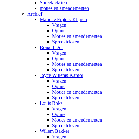
Spreekteksten
moties en amendementen
Archief
Mariëtte Frijters-Klijnen
Vragen
Opinie
Moties en amendementen
Spreekteksten
Ronald Dol
Vragen
Opinie
Moties en amendementen
Spreekteksten
Joyce Willems-Kardol
Vragen
Opinie
Moties en amendementen
Spreekteksten
Louis Roks
Vragen
Opinie
Moties en amendementen
Spreekteksten
Willem Bakker
Vragen