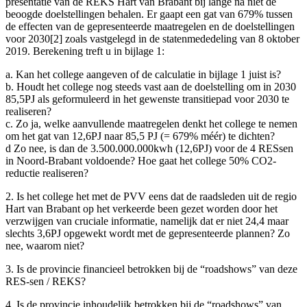
presentatie van de REKS Hart van Brabant bij lange na niet de
beoogde doelstellingen behalen. Er gaapt een gat van 679% tussen
de effecten van de gepresenteerde maatregelen en de doelstellingen
voor 2030[2] zoals vastgelegd in de statenmededeling van 8 oktober
2019. Berekening treft u in bijlage 1:
a. Kan het college aangeven of de calculatie in bijlage 1 juist is?
b. Houdt het college nog steeds vast aan de doelstelling om in 2030
85,5PJ als geformuleerd in het gewenste transitiepad voor 2030 te
realiseren?
c. Zo ja, welke aanvullende maatregelen denkt het college te nemen
om het gat van 12,6PJ naar 85,5 PJ (= 679% méér) te dichten?
d Zo nee, is dan de 3.500.000.000kwh (12,6PJ) voor de 4 RESsen
in Noord-Brabant voldoende? Hoe gaat het college 50% CO2-
reductie realiseren?
2. Is het college het met de PVV eens dat de raadsleden uit de regio
Hart van Brabant op het verkeerde been gezet worden door het
verzwijgen van cruciale informatie, namelijk dat er niet 24,4 maar
slechts 3,6PJ opgewekt wordt met de gepresenteerde plannen? Zo
nee, waarom niet?
3. Is de provincie financieel betrokken bij de “roadshows” van deze
RES-sen / REKS?
4. Is de provincie inhoudelijk betrokken bij de “roadshows” van