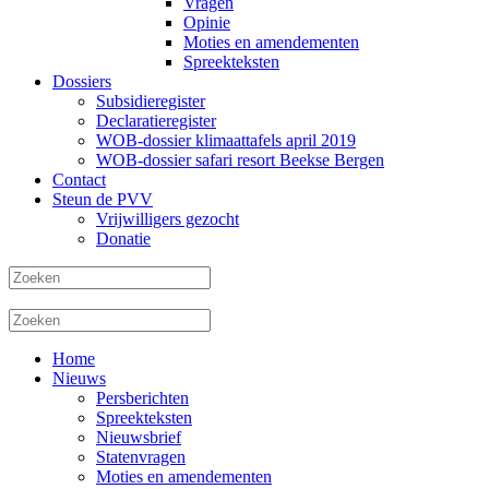
Vragen
Opinie
Moties en amendementen
Spreekteksten
Dossiers
Subsidieregister
Declaratieregister
WOB-dossier klimaattafels april 2019
WOB-dossier safari resort Beekse Bergen
Contact
Steun de PVV
Vrijwilligers gezocht
Donatie
Home
Nieuws
Persberichten
Spreekteksten
Nieuwsbrief
Statenvragen
Moties en amendementen