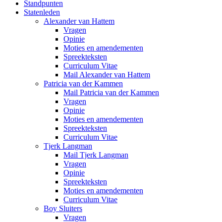
Standpunten
Statenleden
Alexander van Hattem
Vragen
Opinie
Moties en amendementen
Spreekteksten
Curriculum Vitae
Mail Alexander van Hattem
Patricia van der Kammen
Mail Patricia van der Kammen
Vragen
Opinie
Moties en amendementen
Spreekteksten
Curriculum Vitae
Tjerk Langman
Mail Tjerk Langman
Vragen
Opinie
Spreekteksten
Moties en amendementen
Curriculum Vitae
Boy Sluiters
Vragen