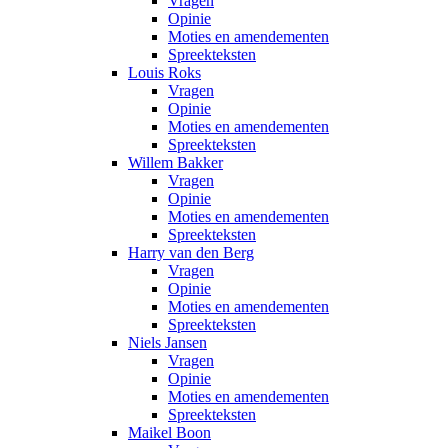
Vragen
Opinie
Moties en amendementen
Spreekteksten
Louis Roks
Vragen
Opinie
Moties en amendementen
Spreekteksten
Willem Bakker
Vragen
Opinie
Moties en amendementen
Spreekteksten
Harry van den Berg
Vragen
Opinie
Moties en amendementen
Spreekteksten
Niels Jansen
Vragen
Opinie
Moties en amendementen
Spreekteksten
Maikel Boon