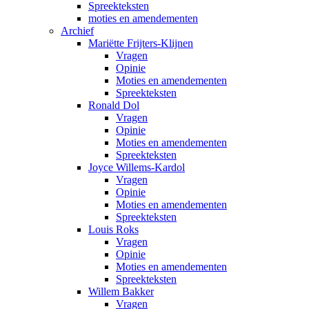
Spreekteksten
moties en amendementen
Archief
Mariëtte Frijters-Klijnen
Vragen
Opinie
Moties en amendementen
Spreekteksten
Ronald Dol
Vragen
Opinie
Moties en amendementen
Spreekteksten
Joyce Willems-Kardol
Vragen
Opinie
Moties en amendementen
Spreekteksten
Louis Roks
Vragen
Opinie
Moties en amendementen
Spreekteksten
Willem Bakker
Vragen