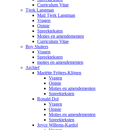
Curriculum Vitae
Tjerk Langman
Mail Tjerk Langman
Vragen
Opinie
Spreekteksten
Moties en amendementen
Curriculum Vitae
Boy Sluiters
Vragen
Spreekteksten
moties en amendementen
Archief
Mariëtte Frijters-Klijnen
Vragen
Opinie
Moties en amendementen
Spreekteksten
Ronald Dol
Vragen
Opinie
Moties en amendementen
Spreekteksten
Joyce Willems-Kardol