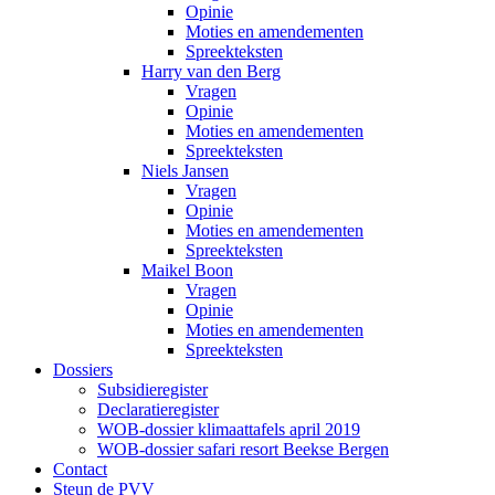
Opinie
Moties en amendementen
Spreekteksten
Harry van den Berg
Vragen
Opinie
Moties en amendementen
Spreekteksten
Niels Jansen
Vragen
Opinie
Moties en amendementen
Spreekteksten
Maikel Boon
Vragen
Opinie
Moties en amendementen
Spreekteksten
Dossiers
Subsidieregister
Declaratieregister
WOB-dossier klimaattafels april 2019
WOB-dossier safari resort Beekse Bergen
Contact
Steun de PVV