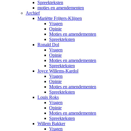
Spreekteksten
moties en amendementen
Archief
Mariëtte Frijters-Klijnen
Vragen
Opinie
Moties en amendementen
Spreekteksten
Ronald Dol
Vragen
Opinie
Moties en amendementen
Spreekteksten
Joyce Willems-Kardol
Vragen
Opinie
Moties en amendementen
Spreekteksten
Louis Roks
Vragen
Opinie
Moties en amendementen
Spreekteksten
Willem Bakker
Vragen