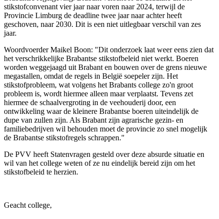
stikstofconvenant vier jaar naar voren naar 2024, terwijl de
Provincie Limburg de deadline twee jaar naar achter heeft
geschoven, naar 2030. Dit is een niet uitlegbaar verschil van zes
jaar.
Woordvoerder Maikel Boon: "Dit onderzoek laat weer eens zien dat
het verschrikkelijke Brabantse stikstofbeleid niet werkt. Boeren
worden weggejaagd uit Brabant en bouwen over de grens nieuwe
megastallen, omdat de regels in België soepeler zijn. Het
stikstofprobleem, wat volgens het Brabants college zo'n groot
probleem is, wordt hiermee alleen maar verplaatst. Tevens zet
hiermee de schaalvergroting in de veehouderij door, een
ontwikkeling waar de kleinere Brabantse boeren uiteindelijk de
dupe van zullen zijn. Als Brabant zijn agrarische gezin- en
familiebedrijven wil behouden moet de provincie zo snel mogelijk
de Brabantse stikstofregels schrappen."
De PVV heeft Statenvragen gesteld over deze absurde situatie en
wil van het college weten of ze nu eindelijk bereid zijn om het
stikstofbeleid te herzien.
Geacht college,