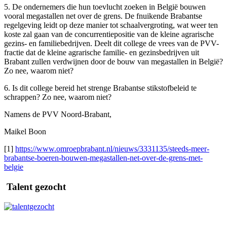
5. De ondernemers die hun toevlucht zoeken in België bouwen
vooral megastallen net over de grens. De fnuikende Brabantse
regelgeving leidt op deze manier tot schaalvergroting, wat weer ten
koste zal gaan van de concurrentiepositie van de kleine agrarische
gezins- en familiebedrijven. Deelt dit college de vrees van de PVV-
fractie dat de kleine agrarische familie- en gezinsbedrijven uit
Brabant zullen verdwijnen door de bouw van megastallen in België?
Zo nee, waarom niet?
6. Is dit college bereid het strenge Brabantse stikstofbeleid te
schrappen? Zo nee, waarom niet?
Namens de PVV Noord-Brabant,
Maikel Boon
[1]
https://www.omroepbrabant.nl/nieuws/3331135/steeds-meer-
brabantse-boeren-bouwen-megastallen-net-over-de-grens-met-
belgie
Talent gezocht