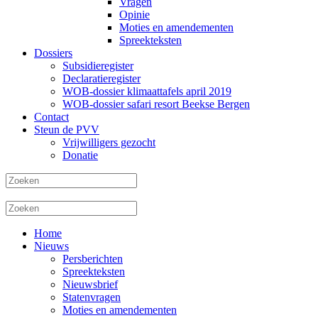
Vragen
Opinie
Moties en amendementen
Spreekteksten
Dossiers
Subsidieregister
Declaratieregister
WOB-dossier klimaattafels april 2019
WOB-dossier safari resort Beekse Bergen
Contact
Steun de PVV
Vrijwilligers gezocht
Donatie
Home
Nieuws
Persberichten
Spreekteksten
Nieuwsbrief
Statenvragen
Moties en amendementen