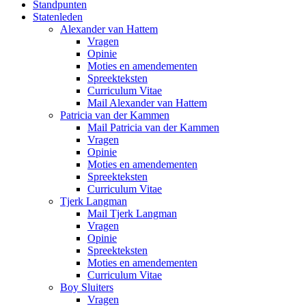
Standpunten
Statenleden
Alexander van Hattem
Vragen
Opinie
Moties en amendementen
Spreekteksten
Curriculum Vitae
Mail Alexander van Hattem
Patricia van der Kammen
Mail Patricia van der Kammen
Vragen
Opinie
Moties en amendementen
Spreekteksten
Curriculum Vitae
Tjerk Langman
Mail Tjerk Langman
Vragen
Opinie
Spreekteksten
Moties en amendementen
Curriculum Vitae
Boy Sluiters
Vragen