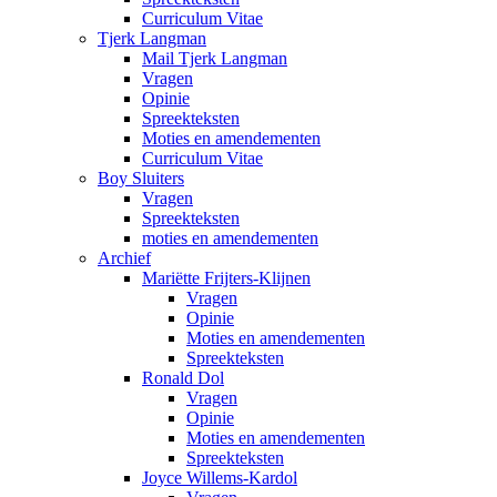
Curriculum Vitae
Tjerk Langman
Mail Tjerk Langman
Vragen
Opinie
Spreekteksten
Moties en amendementen
Curriculum Vitae
Boy Sluiters
Vragen
Spreekteksten
moties en amendementen
Archief
Mariëtte Frijters-Klijnen
Vragen
Opinie
Moties en amendementen
Spreekteksten
Ronald Dol
Vragen
Opinie
Moties en amendementen
Spreekteksten
Joyce Willems-Kardol