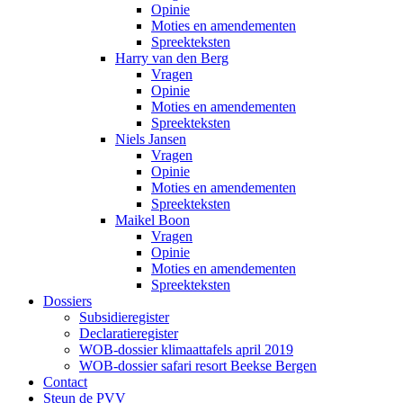
Opinie
Moties en amendementen
Spreekteksten
Harry van den Berg
Vragen
Opinie
Moties en amendementen
Spreekteksten
Niels Jansen
Vragen
Opinie
Moties en amendementen
Spreekteksten
Maikel Boon
Vragen
Opinie
Moties en amendementen
Spreekteksten
Dossiers
Subsidieregister
Declaratieregister
WOB-dossier klimaattafels april 2019
WOB-dossier safari resort Beekse Bergen
Contact
Steun de PVV