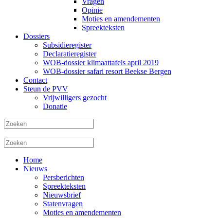
Vragen
Opinie
Moties en amendementen
Spreekteksten
Dossiers
Subsidieregister
Declaratieregister
WOB-dossier klimaattafels april 2019
WOB-dossier safari resort Beekse Bergen
Contact
Steun de PVV
Vrijwilligers gezocht
Donatie
Home
Nieuws
Persberichten
Spreekteksten
Nieuwsbrief
Statenvragen
Moties en amendementen