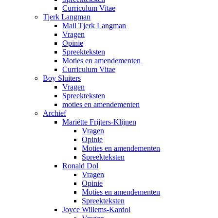
Curriculum Vitae
Tjerk Langman
Mail Tjerk Langman
Vragen
Opinie
Spreekteksten
Moties en amendementen
Curriculum Vitae
Boy Sluiters
Vragen
Spreekteksten
moties en amendementen
Archief
Mariëtte Frijters-Klijnen
Vragen
Opinie
Moties en amendementen
Spreekteksten
Ronald Dol
Vragen
Opinie
Moties en amendementen
Spreekteksten
Joyce Willems-Kardol