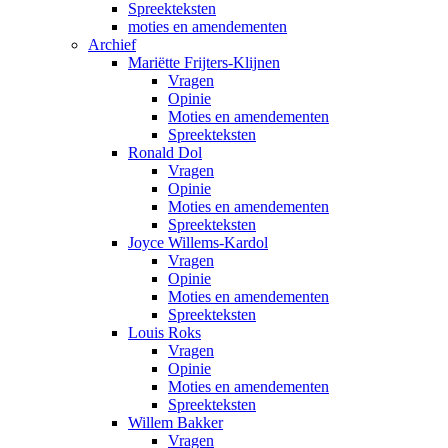
Spreekteksten
moties en amendementen
Archief
Mariëtte Frijters-Klijnen
Vragen
Opinie
Moties en amendementen
Spreekteksten
Ronald Dol
Vragen
Opinie
Moties en amendementen
Spreekteksten
Joyce Willems-Kardol
Vragen
Opinie
Moties en amendementen
Spreekteksten
Louis Roks
Vragen
Opinie
Moties en amendementen
Spreekteksten
Willem Bakker
Vragen