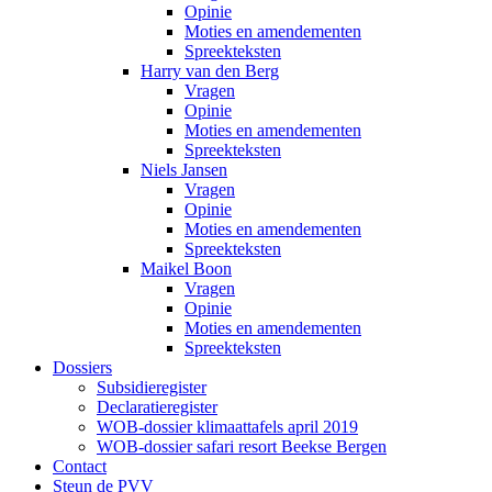
Opinie
Moties en amendementen
Spreekteksten
Harry van den Berg
Vragen
Opinie
Moties en amendementen
Spreekteksten
Niels Jansen
Vragen
Opinie
Moties en amendementen
Spreekteksten
Maikel Boon
Vragen
Opinie
Moties en amendementen
Spreekteksten
Dossiers
Subsidieregister
Declaratieregister
WOB-dossier klimaattafels april 2019
WOB-dossier safari resort Beekse Bergen
Contact
Steun de PVV