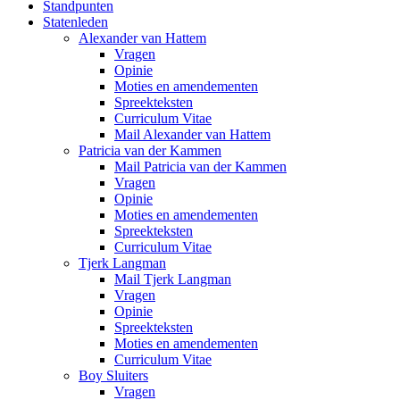
Standpunten
Statenleden
Alexander van Hattem
Vragen
Opinie
Moties en amendementen
Spreekteksten
Curriculum Vitae
Mail Alexander van Hattem
Patricia van der Kammen
Mail Patricia van der Kammen
Vragen
Opinie
Moties en amendementen
Spreekteksten
Curriculum Vitae
Tjerk Langman
Mail Tjerk Langman
Vragen
Opinie
Spreekteksten
Moties en amendementen
Curriculum Vitae
Boy Sluiters
Vragen