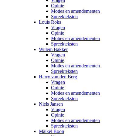
Vragen
Opinie
Moties en amendementen
Spreekteksten
Louis Roks
Vragen
Opinie
Moties en amendementen
Spreekteksten
Willem Bakker
Vragen
Opinie
Moties en amendementen
Spreekteksten
Harry van den Berg
Vragen
Opinie
Moties en amendementen
Spreekteksten
Niels Jansen
Vragen
Opinie
Moties en amendementen
Spreekteksten
Maikel Boon