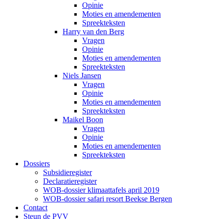
Opinie
Moties en amendementen
Spreekteksten
Harry van den Berg
Vragen
Opinie
Moties en amendementen
Spreekteksten
Niels Jansen
Vragen
Opinie
Moties en amendementen
Spreekteksten
Maikel Boon
Vragen
Opinie
Moties en amendementen
Spreekteksten
Dossiers
Subsidieregister
Declaratieregister
WOB-dossier klimaattafels april 2019
WOB-dossier safari resort Beekse Bergen
Contact
Steun de PVV