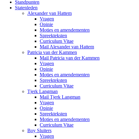
Standpunten
Statenleden
Alexander van Hattem
Vragen
Opinie
Moties en amendementen
Spreekteksten
Curriculum Vitae
Mail Alexander van Hattem
Patricia van der Kammen
Mail Patricia van der Kammen
Vragen
Opinie
Moties en amendementen
Spreekteksten
Curriculum Vitae
Tjerk Langman
Mail Tjerk Langman
Vragen
Opinie
Spreekteksten
Moties en amendementen
Curriculum Vitae
Boy Sluiters
Vragen