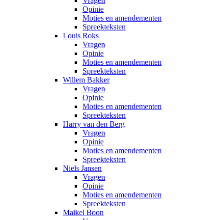
Vragen
Opinie
Moties en amendementen
Spreekteksten
Louis Roks
Vragen
Opinie
Moties en amendementen
Spreekteksten
Willem Bakker
Vragen
Opinie
Moties en amendementen
Spreekteksten
Harry van den Berg
Vragen
Opinie
Moties en amendementen
Spreekteksten
Niels Jansen
Vragen
Opinie
Moties en amendementen
Spreekteksten
Maikel Boon