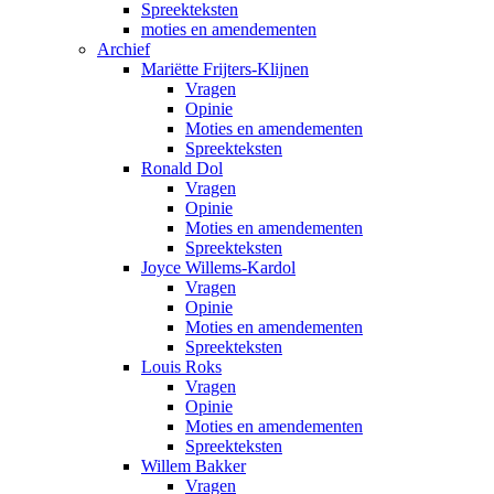
Spreekteksten
moties en amendementen
Archief
Mariëtte Frijters-Klijnen
Vragen
Opinie
Moties en amendementen
Spreekteksten
Ronald Dol
Vragen
Opinie
Moties en amendementen
Spreekteksten
Joyce Willems-Kardol
Vragen
Opinie
Moties en amendementen
Spreekteksten
Louis Roks
Vragen
Opinie
Moties en amendementen
Spreekteksten
Willem Bakker
Vragen