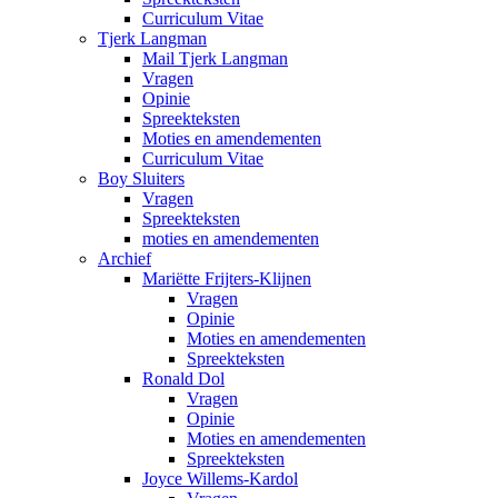
Curriculum Vitae
Tjerk Langman
Mail Tjerk Langman
Vragen
Opinie
Spreekteksten
Moties en amendementen
Curriculum Vitae
Boy Sluiters
Vragen
Spreekteksten
moties en amendementen
Archief
Mariëtte Frijters-Klijnen
Vragen
Opinie
Moties en amendementen
Spreekteksten
Ronald Dol
Vragen
Opinie
Moties en amendementen
Spreekteksten
Joyce Willems-Kardol