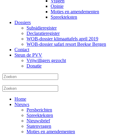
Vragen
Opinie
Moties en amendementen
Spreekteksten
Dossiers
Subsidieregister
Declaratieregister
WOB-dossier klimaattafels april 2019
WOB-dossier safari resort Beekse Bergen
Contact
Steun de PVV
Vrijwilligers gezocht
Donatie
Home
Nieuws
Persberichten
Spreekteksten
Nieuwsbrief
Statenvragen
Moties en amendementen