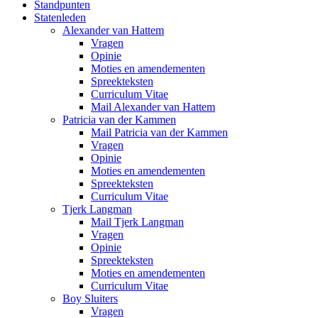
Standpunten
Statenleden
Alexander van Hattem
Vragen
Opinie
Moties en amendementen
Spreekteksten
Curriculum Vitae
Mail Alexander van Hattem
Patricia van der Kammen
Mail Patricia van der Kammen
Vragen
Opinie
Moties en amendementen
Spreekteksten
Curriculum Vitae
Tjerk Langman
Mail Tjerk Langman
Vragen
Opinie
Spreekteksten
Moties en amendementen
Curriculum Vitae
Boy Sluiters
Vragen