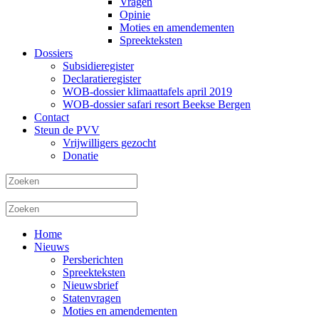
Vragen
Opinie
Moties en amendementen
Spreekteksten
Dossiers
Subsidieregister
Declaratieregister
WOB-dossier klimaattafels april 2019
WOB-dossier safari resort Beekse Bergen
Contact
Steun de PVV
Vrijwilligers gezocht
Donatie
Home
Nieuws
Persberichten
Spreekteksten
Nieuwsbrief
Statenvragen
Moties en amendementen