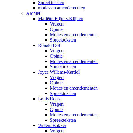
Spreekteksten
moties en amendementen
Archief
Mariëtte Frijters-Klijnen
Vragen
Opinie
Moties en amendementen
Spreekteksten
Ronald Dol
Vragen
Opinie
Moties en amendementen
Spreekteksten
Joyce Willems-Kardol
Vragen
Opinie
Moties en amendementen
Spreekteksten
Louis Roks
Vragen
Opinie
Moties en amendementen
Spreekteksten
Willem Bakker
Vragen