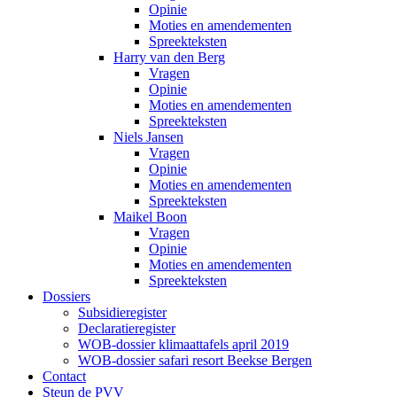
Opinie
Moties en amendementen
Spreekteksten
Harry van den Berg
Vragen
Opinie
Moties en amendementen
Spreekteksten
Niels Jansen
Vragen
Opinie
Moties en amendementen
Spreekteksten
Maikel Boon
Vragen
Opinie
Moties en amendementen
Spreekteksten
Dossiers
Subsidieregister
Declaratieregister
WOB-dossier klimaattafels april 2019
WOB-dossier safari resort Beekse Bergen
Contact
Steun de PVV