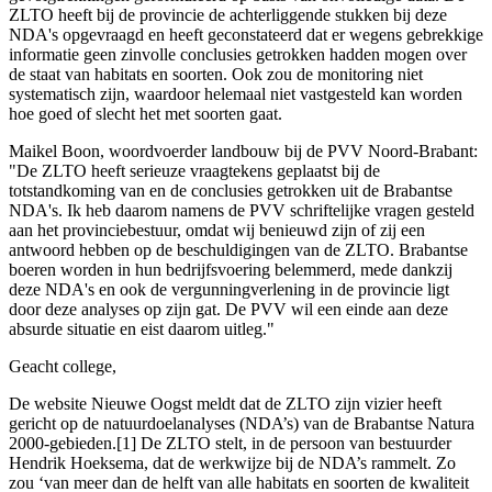
ZLTO heeft bij de provincie de achterliggende stukken bij deze
NDA's opgevraagd en heeft geconstateerd dat er wegens gebrekkige
informatie geen zinvolle conclusies getrokken hadden mogen over
de staat van habitats en soorten. Ook zou de monitoring niet
systematisch zijn, waardoor helemaal niet vastgesteld kan worden
hoe goed of slecht het met soorten gaat.
Maikel Boon, woordvoerder landbouw bij de PVV Noord-Brabant:
"De ZLTO heeft serieuze vraagtekens geplaatst bij de
totstandkoming van en de conclusies getrokken uit de Brabantse
NDA's. Ik heb daarom namens de PVV schriftelijke vragen gesteld
aan het provinciebestuur, omdat wij benieuwd zijn of zij een
antwoord hebben op de beschuldigingen van de ZLTO. Brabantse
boeren worden in hun bedrijfsvoering belemmerd, mede dankzij
deze NDA's en ook de vergunningverlening in de provincie ligt
door deze analyses op zijn gat. De PVV wil een einde aan deze
absurde situatie en eist daarom uitleg."
Geacht college,
De website Nieuwe Oogst meldt dat de ZLTO zijn vizier heeft
gericht op de natuurdoelanalyses (NDA’s) van de Brabantse Natura
2000-gebieden.[1] De ZLTO stelt, in de persoon van bestuurder
Hendrik Hoeksema, dat de werkwijze bij de NDA’s rammelt. Zo
zou ‘van meer dan de helft van alle habitats en soorten de kwaliteit