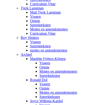
Curriculum Vitae
Tjerk Langman
Mail Tjerk Langman
Vragen
Opinie
Spreekteksten
Moties en amendementen
Curriculum Vitae
Boy Sluiters
Vragen
Spreekteksten
moties en amendementen
Archief
Mariëtte Frijters-Klijnen
Vragen
Opinie
Moties en amendementen
Spreekteksten
Ronald Dol
Vragen
Opinie
Moties en amendementen
Spreekteksten
Joyce Willems-Kardol