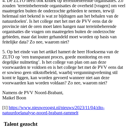
4. De ZLTO heeft ook kritiek op terreinbeherende organisaties. Zo
zouden ‘terreinbeherende organisaties de overheid [vragen] om veel
maatregelen buiten de onderzochte gebieden te nemen, terwijl
helemaal niet bekend is wat ze bijdragen aan het behalen van de
natuurdoelen'. Is het college met het met de PVV eens dat de
provincie niet de oren moet laten hangen naar terreinbeherende
organisaties die vragen om maatregelen buiten de onderzochte
gebieden, maar dat louter gehandeld moet worden op basis van
feitelijke data? Zo nee, waarom niet?
5. Op het einde van het artikel hamert de heer Hoeksema van de
ZLTO op ‘een transparant proces, goede monitoring en een
degelijke nulmeting’. Is het college van plan om aan deze
voorwaarden te voldoen en is het college het met de PVV eens dat
er sowieso geen stikstofbeleid, waarbij vergunningverlening stil
komt te liggen, kan worden gevoerd wanneer niet aan deze
voorwaarden kan worden voldaan? Zo nee, waarom niet?
Namens de PVV Noord-Brabant,
Maikel Boon
[1]
https://www.nieuweoogst.nl/nieuws/2023/11/04/zlto-
natuurdoelanalyse-noord-brabant-rammelt
Talent gezocht