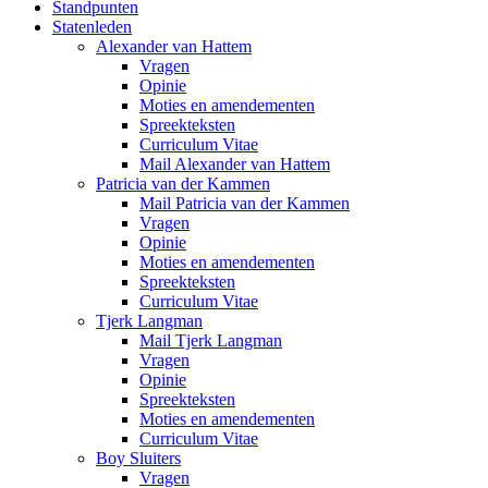
Standpunten
Statenleden
Alexander van Hattem
Vragen
Opinie
Moties en amendementen
Spreekteksten
Curriculum Vitae
Mail Alexander van Hattem
Patricia van der Kammen
Mail Patricia van der Kammen
Vragen
Opinie
Moties en amendementen
Spreekteksten
Curriculum Vitae
Tjerk Langman
Mail Tjerk Langman
Vragen
Opinie
Spreekteksten
Moties en amendementen
Curriculum Vitae
Boy Sluiters
Vragen