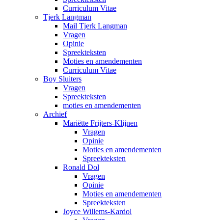
Curriculum Vitae
Tjerk Langman
Mail Tjerk Langman
Vragen
Opinie
Spreekteksten
Moties en amendementen
Curriculum Vitae
Boy Sluiters
Vragen
Spreekteksten
moties en amendementen
Archief
Mariëtte Frijters-Klijnen
Vragen
Opinie
Moties en amendementen
Spreekteksten
Ronald Dol
Vragen
Opinie
Moties en amendementen
Spreekteksten
Joyce Willems-Kardol