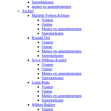
Spreekteksten
moties en amendementen
Archief
Mariëtte Frijters-Klijnen
Vragen
Opinie
Moties en amendementen
Spreekteksten
Ronald Dol
Vragen
Opinie
Moties en amendementen
Spreekteksten
Joyce Willems-Kardol
Vragen
Opinie
Moties en amendementen
Spreekteksten
Louis Roks
Vragen
Opinie
Moties en amendementen
Spreekteksten
Willem Bakker
Vragen