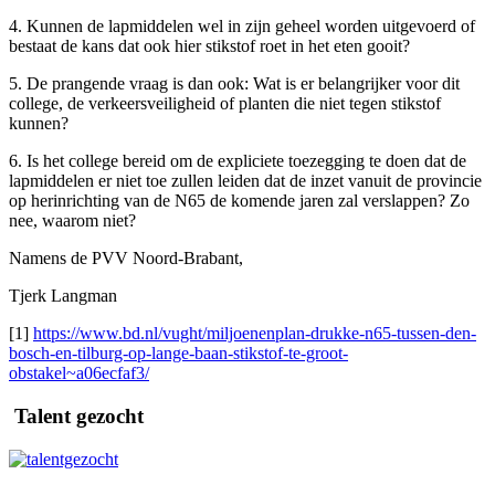
4. Kunnen de lapmiddelen wel in zijn geheel worden uitgevoerd of
bestaat de kans dat ook hier stikstof roet in het eten gooit?
5. De prangende vraag is dan ook: Wat is er belangrijker voor dit
college, de verkeersveiligheid of planten die niet tegen stikstof
kunnen?
6. Is het college bereid om de expliciete toezegging te doen dat de
lapmiddelen er niet toe zullen leiden dat de inzet vanuit de provincie
op herinrichting van de N65 de komende jaren zal verslappen? Zo
nee, waarom niet?
Namens de PVV Noord-Brabant,
Tjerk Langman
[1]
https://www.bd.nl/vught/miljoenenplan-drukke-n65-tussen-den-
bosch-en-tilburg-op-lange-baan-stikstof-te-groot-
obstakel~a06ecfaf3/
Talent gezocht