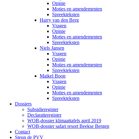
Opinie
Moties en amendementen
Spreekteksten
Harry van den Berg
Vragen
Opinie
Moties en amendementen
Spreekteksten
Niels Jansen
Vragen
Opinie
Moties en amendementen
Spreekteksten
Maikel Boon
Vragen
Opinie
Moties en amendementen
Spreekteksten
Dossiers
Subsidieregister
Declaratieregister
WOB-dossier klimaattafels april 2019
WOB-dossier safari resort Beekse Bergen
Contact
Steun de PVV