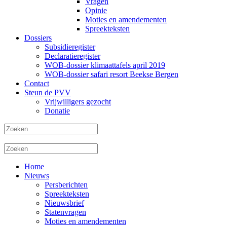
Vragen
Opinie
Moties en amendementen
Spreekteksten
Dossiers
Subsidieregister
Declaratieregister
WOB-dossier klimaattafels april 2019
WOB-dossier safari resort Beekse Bergen
Contact
Steun de PVV
Vrijwilligers gezocht
Donatie
Home
Nieuws
Persberichten
Spreekteksten
Nieuwsbrief
Statenvragen
Moties en amendementen