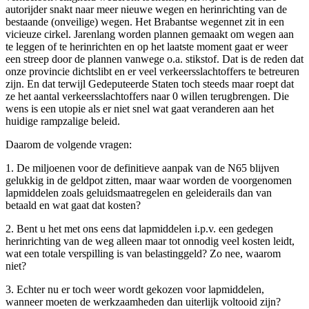
autorijder snakt naar meer nieuwe wegen en herinrichting van de
bestaande (onveilige) wegen. Het Brabantse wegennet zit in een
vicieuze cirkel. Jarenlang worden plannen gemaakt om wegen aan
te leggen of te herinrichten en op het laatste moment gaat er weer
een streep door de plannen vanwege o.a. stikstof. Dat is de reden dat
onze provincie dichtslibt en er veel verkeersslachtoffers te betreuren
zijn. En dat terwijl Gedeputeerde Staten toch steeds maar roept dat
ze het aantal verkeersslachtoffers naar 0 willen terugbrengen. Die
wens is een utopie als er niet snel wat gaat veranderen aan het
huidige rampzalige beleid.
Daarom de volgende vragen:
1. De miljoenen voor de definitieve aanpak van de N65 blijven
gelukkig in de geldpot zitten, maar waar worden de voorgenomen
lapmiddelen zoals geluidsmaatregelen en geleiderails dan van
betaald en wat gaat dat kosten?
2. Bent u het met ons eens dat lapmiddelen i.p.v. een gedegen
herinrichting van de weg alleen maar tot onnodig veel kosten leidt,
wat een totale verspilling is van belastinggeld? Zo nee, waarom
niet?
3. Echter nu er toch weer wordt gekozen voor lapmiddelen,
wanneer moeten de werkzaamheden dan uiterlijk voltooid zijn?