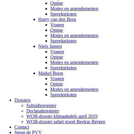
Opinie
Moties en amendementen
Spreekteksten
Harry van den Berg
Vragen
Opinie
Moties en amendementen
Spreekteksten
Niels Jansen
Vragen
Opinie
Moties en amendementen
Spreekteksten
Maikel Boon
Vragen
Opinie
Moties en amendementen
Spreekteksten
Dossiers
Subsidieregister
Declaratieregister
WOB-dossier klimaattafels april 2019
WOB-dossier safari resort Beekse Bergen
Contact
Steun de PVV