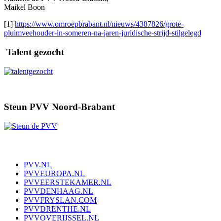
Maikel Boon
[1]
https://www.omroepbrabant.nl/nieuws/4387826/grote-
pluimveehouder-in-someren-na-jaren-juridische-strijd-stilgelegd
Talent gezocht
Steun PVV Noord-Brabant
PVV.NL
PVVEUROPA.NL
PVVEERSTEKAMER.NL
PVVDENHAAG.NL
PVVFRYSLAN.COM
PVVDRENTHE.NL
PVVOVERIJSSEL.NL