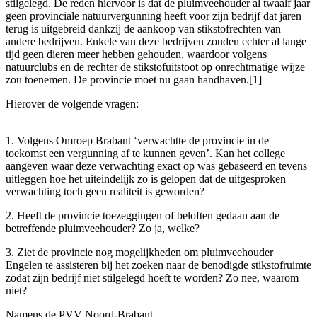
stilgelegd. De reden hiervoor is dat de pluimveehouder al twaalf jaar
geen provinciale natuurvergunning heeft voor zijn bedrijf dat jaren
terug is uitgebreid dankzij de aankoop van stikstofrechten van
andere bedrijven. Enkele van deze bedrijven zouden echter al lange
tijd geen dieren meer hebben gehouden, waardoor volgens
natuurclubs en de rechter de stikstofuitstoot op onrechtmatige wijze
zou toenemen. De provincie moet nu gaan handhaven.[1]
Hierover de volgende vragen:
1. Volgens Omroep Brabant ‘verwachtte de provincie in de
toekomst een vergunning af te kunnen geven’. Kan het college
aangeven waar deze verwachting exact op was gebaseerd en tevens
uitleggen hoe het uiteindelijk zo is gelopen dat de uitgesproken
verwachting toch geen realiteit is geworden?
2. Heeft de provincie toezeggingen of beloften gedaan aan de
betreffende pluimveehouder? Zo ja, welke?
3. Ziet de provincie nog mogelijkheden om pluimveehouder
Engelen te assisteren bij het zoeken naar de benodigde stikstofruimte
zodat zijn bedrijf niet stilgelegd hoeft te worden? Zo nee, waarom
niet?
Namens de PVV Noord-Brabant,