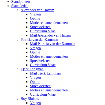
Standpunten
Statenleden
Alexander van Hattem
Vragen
Opinie
Moties en amendementen
Spreekteksten
Curriculum Vitae
Mail Alexander van Hattem
Patricia van der Kammen
Mail Patricia van der Kammen
Vragen
Opinie
Moties en amendementen
Spreekteksten
Curriculum Vitae
Tjerk Langman
Mail Tjerk Langman
Vragen
Opinie
Spreekteksten
Moties en amendementen
Curriculum Vitae
Boy Sluiters
Vragen