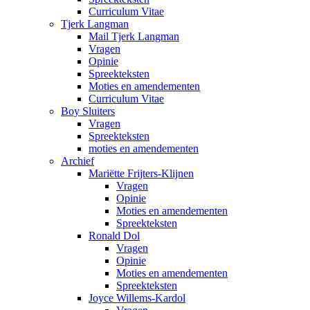
Curriculum Vitae
Tjerk Langman
Mail Tjerk Langman
Vragen
Opinie
Spreekteksten
Moties en amendementen
Curriculum Vitae
Boy Sluiters
Vragen
Spreekteksten
moties en amendementen
Archief
Mariëtte Frijters-Klijnen
Vragen
Opinie
Moties en amendementen
Spreekteksten
Ronald Dol
Vragen
Opinie
Moties en amendementen
Spreekteksten
Joyce Willems-Kardol