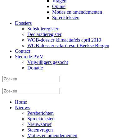
Vragen
Opinie
Moties en amendementen
Spreekteksten
Dossiers
Subsidieregister
Declaratieregister
WOB-dossier klimaattafels april 2019
WOB-dossier safari resort Beekse Bergen
Contact
Steun de PVV
Vrijwilligers gezocht
Donatie
Home
Nieuws
Persberichten
Spreekteksten
Nieuwsbrief
Statenvragen
Moties en amendementen