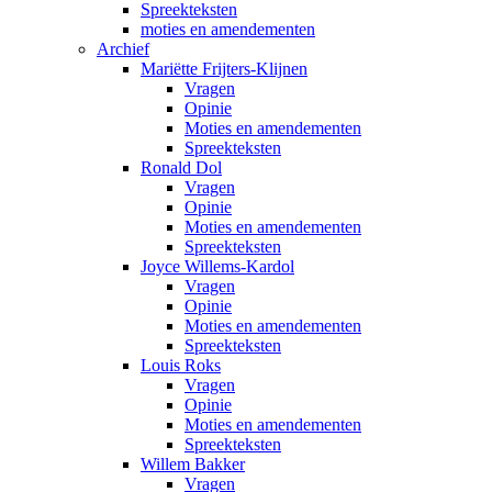
Spreekteksten
moties en amendementen
Archief
Mariëtte Frijters-Klijnen
Vragen
Opinie
Moties en amendementen
Spreekteksten
Ronald Dol
Vragen
Opinie
Moties en amendementen
Spreekteksten
Joyce Willems-Kardol
Vragen
Opinie
Moties en amendementen
Spreekteksten
Louis Roks
Vragen
Opinie
Moties en amendementen
Spreekteksten
Willem Bakker
Vragen