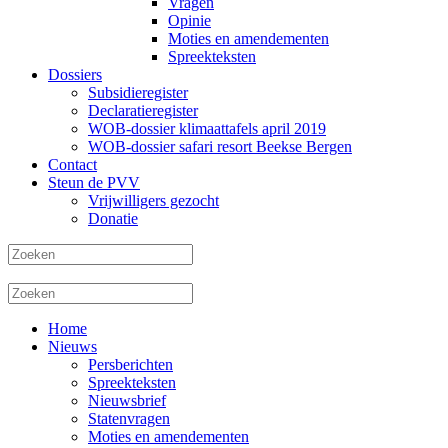
Vragen
Opinie
Moties en amendementen
Spreekteksten
Dossiers
Subsidieregister
Declaratieregister
WOB-dossier klimaattafels april 2019
WOB-dossier safari resort Beekse Bergen
Contact
Steun de PVV
Vrijwilligers gezocht
Donatie
Home
Nieuws
Persberichten
Spreekteksten
Nieuwsbrief
Statenvragen
Moties en amendementen