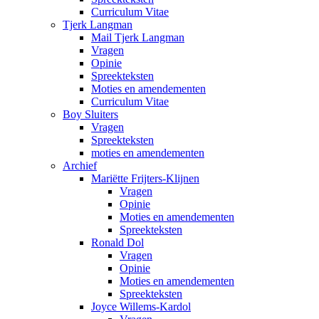
Curriculum Vitae
Tjerk Langman
Mail Tjerk Langman
Vragen
Opinie
Spreekteksten
Moties en amendementen
Curriculum Vitae
Boy Sluiters
Vragen
Spreekteksten
moties en amendementen
Archief
Mariëtte Frijters-Klijnen
Vragen
Opinie
Moties en amendementen
Spreekteksten
Ronald Dol
Vragen
Opinie
Moties en amendementen
Spreekteksten
Joyce Willems-Kardol