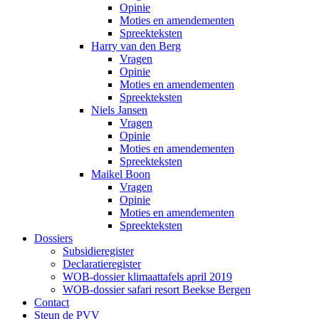
Opinie
Moties en amendementen
Spreekteksten
Harry van den Berg
Vragen
Opinie
Moties en amendementen
Spreekteksten
Niels Jansen
Vragen
Opinie
Moties en amendementen
Spreekteksten
Maikel Boon
Vragen
Opinie
Moties en amendementen
Spreekteksten
Dossiers
Subsidieregister
Declaratieregister
WOB-dossier klimaattafels april 2019
WOB-dossier safari resort Beekse Bergen
Contact
Steun de PVV