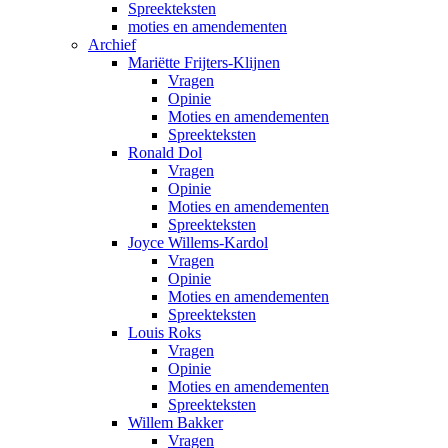
Spreekteksten
moties en amendementen
Archief
Mariëtte Frijters-Klijnen
Vragen
Opinie
Moties en amendementen
Spreekteksten
Ronald Dol
Vragen
Opinie
Moties en amendementen
Spreekteksten
Joyce Willems-Kardol
Vragen
Opinie
Moties en amendementen
Spreekteksten
Louis Roks
Vragen
Opinie
Moties en amendementen
Spreekteksten
Willem Bakker
Vragen