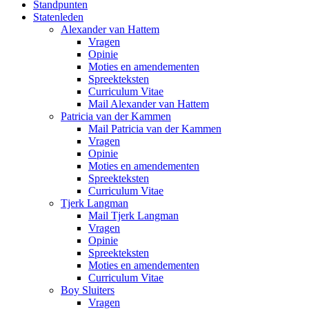
Standpunten
Statenleden
Alexander van Hattem
Vragen
Opinie
Moties en amendementen
Spreekteksten
Curriculum Vitae
Mail Alexander van Hattem
Patricia van der Kammen
Mail Patricia van der Kammen
Vragen
Opinie
Moties en amendementen
Spreekteksten
Curriculum Vitae
Tjerk Langman
Mail Tjerk Langman
Vragen
Opinie
Spreekteksten
Moties en amendementen
Curriculum Vitae
Boy Sluiters
Vragen