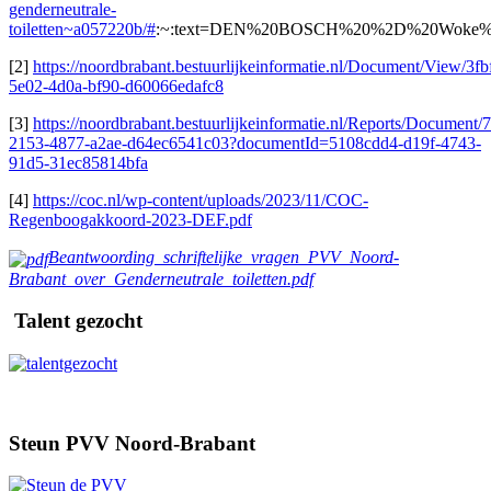
genderneutrale-
toiletten~a057220b/#
:~:text=DEN%20BOSCH%20%2D%20Woke%20ma
[2]
https://noordbrabant.bestuurlijkeinformatie.nl/Document/View/3fb
5e02-4d0a-bf90-d60066edafc8
[3]
https://noordbrabant.bestuurlijkeinformatie.nl/Reports/Document
2153-4877-a2ae-d64ec6541c03?documentId=5108cdd4-d19f-4743-
91d5-31ec85814bfa
[4]
https://coc.nl/wp-content/uploads/2023/11/COC-
Regenboogakkoord-2023-DEF.pdf
Beantwoording_schriftelijke_vragen_PVV_Noord-
Brabant_over_Genderneutrale_toiletten.pdf
Talent gezocht
Steun PVV Noord-Brabant