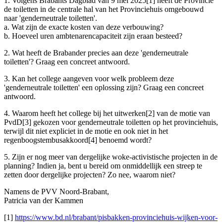
1. Volgens Brabants Dagblad van 9 mei 2025[1] heeft de Provincie
de toiletten in de centrale hal van het Provinciehuis omgebouwd
naar 'genderneutrale toiletten'.
a. Wat zijn de exacte kosten van deze verbouwing?
b. Hoeveel uren ambtenarencapaciteit zijn eraan besteed?
2. Wat heeft de Brabander precies aan deze 'genderneutrale
toiletten'? Graag een concreet antwoord.
3. Kan het college aangeven voor welk probleem deze
'genderneutrale toiletten' een oplossing zijn? Graag een concreet
antwoord.
4. Waarom heeft het college bij het uitwerken[2] van de motie van
PvdD[3] gekozen voor genderneutrale toiletten op het provinciehuis,
terwijl dit niet expliciet in de motie en ook niet in het
regenboogstembusakkoord[4] benoemd wordt?
5. Zijn er nog meer van dergelijke woke-activistische projecten in de
planning? Indien ja, bent u bereid om onmiddellijk een streep te
zetten door dergelijke projecten? Zo nee, waarom niet?
Namens de PVV Noord-Brabant,
Patricia van der Kammen
[1]
https://www.bd.nl/brabant/pisbakken-provinciehuis-wijken-voor-