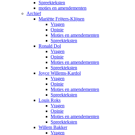
Spreekteksten
moties en amendementen
Archief
Mariëtte Frijters-Klijnen
Vragen
Opinie
Moties en amendementen
Spreekteksten
Ronald Dol
Vragen
Opinie
Moties en amendementen
Spreekteksten
Joyce Willems-Kardol
Vragen
Opinie
Moties en amendementen
Spreekteksten
Louis Roks
Vragen
Opinie
Moties en amendementen
Spreekteksten
Willem Bakker
Vragen