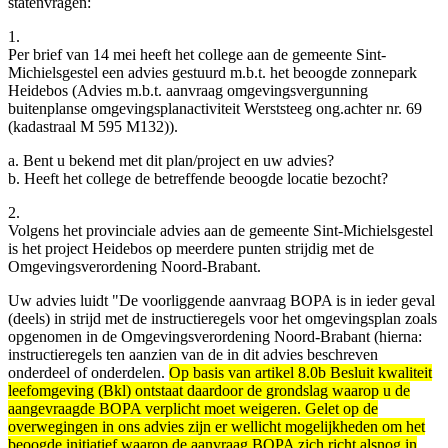
statenvragen:
1.
Per brief van 14 mei heeft het college aan de gemeente Sint-
Michielsgestel een advies gestuurd m.b.t. het beoogde zonnepark
Heidebos (Advies m.b.t. aanvraag omgevingsvergunning
buitenplanse omgevingsplanactiviteit Werststeeg ong.achter nr. 69
(kadastraal M 595 M132)).
a. Bent u bekend met dit plan/project en uw advies?
b. Heeft het college de betreffende beoogde locatie bezocht?
2.
Volgens het provinciale advies aan de gemeente Sint-Michielsgestel
is het project Heidebos op meerdere punten strijdig met de
Omgevingsverordening Noord-Brabant.
Uw advies luidt "De voorliggende aanvraag BOPA is in ieder geval
(deels) in strijd met de instructieregels voor het omgevingsplan zoals
opgenomen in de Omgevingsverordening Noord-Brabant (hierna:
instructieregels ten aanzien van de in dit advies beschreven
onderdeel of onderdelen.
Op basis van artikel 8.0b Besluit kwaliteit
leefomgeving (Bkl) ontstaat daardoor de grondslag waarop u de
aangevraagde BOPA verplicht moet weigeren. Gelet op de
overwegingen in ons advies zijn er wellicht mogelijkheden om het
beoogde initiatief waarop de aanvraag BOPA zich richt alsnog in