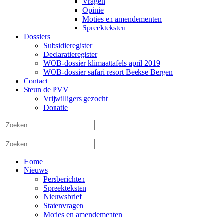
Vragen
Opinie
Moties en amendementen
Spreekteksten
Dossiers
Subsidieregister
Declaratieregister
WOB-dossier klimaattafels april 2019
WOB-dossier safari resort Beekse Bergen
Contact
Steun de PVV
Vrijwilligers gezocht
Donatie
Home
Nieuws
Persberichten
Spreekteksten
Nieuwsbrief
Statenvragen
Moties en amendementen