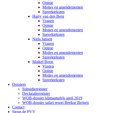
Opinie
Moties en amendementen
Spreekteksten
Harry van den Berg
Vragen
Opinie
Moties en amendementen
Spreekteksten
Niels Jansen
Vragen
Opinie
Moties en amendementen
Spreekteksten
Maikel Boon
Vragen
Opinie
Moties en amendementen
Spreekteksten
Dossiers
Subsidieregister
Declaratieregister
WOB-dossier klimaattafels april 2019
WOB-dossier safari resort Beekse Bergen
Contact
Steun de PVV