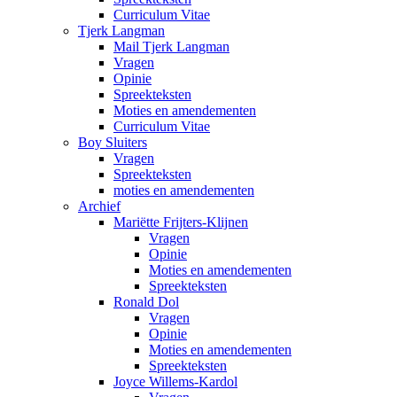
Curriculum Vitae
Tjerk Langman
Mail Tjerk Langman
Vragen
Opinie
Spreekteksten
Moties en amendementen
Curriculum Vitae
Boy Sluiters
Vragen
Spreekteksten
moties en amendementen
Archief
Mariëtte Frijters-Klijnen
Vragen
Opinie
Moties en amendementen
Spreekteksten
Ronald Dol
Vragen
Opinie
Moties en amendementen
Spreekteksten
Joyce Willems-Kardol