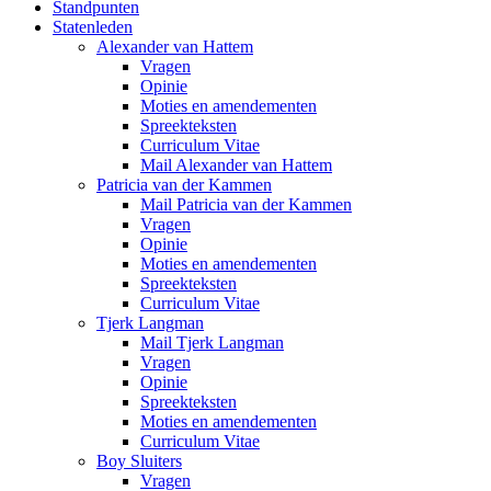
Standpunten
Statenleden
Alexander van Hattem
Vragen
Opinie
Moties en amendementen
Spreekteksten
Curriculum Vitae
Mail Alexander van Hattem
Patricia van der Kammen
Mail Patricia van der Kammen
Vragen
Opinie
Moties en amendementen
Spreekteksten
Curriculum Vitae
Tjerk Langman
Mail Tjerk Langman
Vragen
Opinie
Spreekteksten
Moties en amendementen
Curriculum Vitae
Boy Sluiters
Vragen