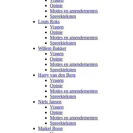
Vragen
Opinie
Moties en amendementen
Spreekteksten
Louis Roks
Vragen
Opinie
Moties en amendementen
Spreekteksten
Willem Bakker
Vragen
Opinie
Moties en amendementen
Spreekteksten
Harry van den Berg
Vragen
Opinie
Moties en amendementen
Spreekteksten
Niels Jansen
Vragen
Opinie
Moties en amendementen
Spreekteksten
Maikel Boon