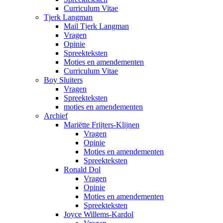
Curriculum Vitae
Tjerk Langman
Mail Tjerk Langman
Vragen
Opinie
Spreekteksten
Moties en amendementen
Curriculum Vitae
Boy Sluiters
Vragen
Spreekteksten
moties en amendementen
Archief
Mariëtte Frijters-Klijnen
Vragen
Opinie
Moties en amendementen
Spreekteksten
Ronald Dol
Vragen
Opinie
Moties en amendementen
Spreekteksten
Joyce Willems-Kardol