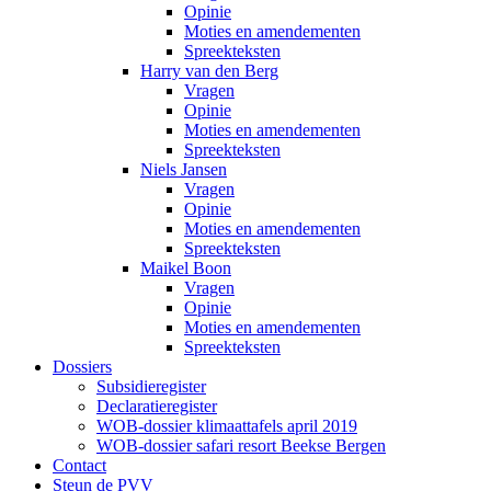
Opinie
Moties en amendementen
Spreekteksten
Harry van den Berg
Vragen
Opinie
Moties en amendementen
Spreekteksten
Niels Jansen
Vragen
Opinie
Moties en amendementen
Spreekteksten
Maikel Boon
Vragen
Opinie
Moties en amendementen
Spreekteksten
Dossiers
Subsidieregister
Declaratieregister
WOB-dossier klimaattafels april 2019
WOB-dossier safari resort Beekse Bergen
Contact
Steun de PVV