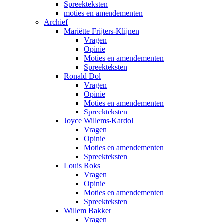
Spreekteksten
moties en amendementen
Archief
Mariëtte Frijters-Klijnen
Vragen
Opinie
Moties en amendementen
Spreekteksten
Ronald Dol
Vragen
Opinie
Moties en amendementen
Spreekteksten
Joyce Willems-Kardol
Vragen
Opinie
Moties en amendementen
Spreekteksten
Louis Roks
Vragen
Opinie
Moties en amendementen
Spreekteksten
Willem Bakker
Vragen