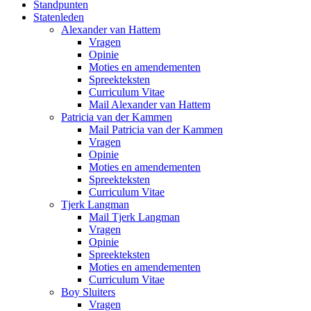
Standpunten
Statenleden
Alexander van Hattem
Vragen
Opinie
Moties en amendementen
Spreekteksten
Curriculum Vitae
Mail Alexander van Hattem
Patricia van der Kammen
Mail Patricia van der Kammen
Vragen
Opinie
Moties en amendementen
Spreekteksten
Curriculum Vitae
Tjerk Langman
Mail Tjerk Langman
Vragen
Opinie
Spreekteksten
Moties en amendementen
Curriculum Vitae
Boy Sluiters
Vragen