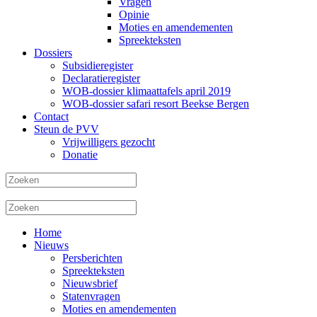
Vragen
Opinie
Moties en amendementen
Spreekteksten
Dossiers
Subsidieregister
Declaratieregister
WOB-dossier klimaattafels april 2019
WOB-dossier safari resort Beekse Bergen
Contact
Steun de PVV
Vrijwilligers gezocht
Donatie
Home
Nieuws
Persberichten
Spreekteksten
Nieuwsbrief
Statenvragen
Moties en amendementen