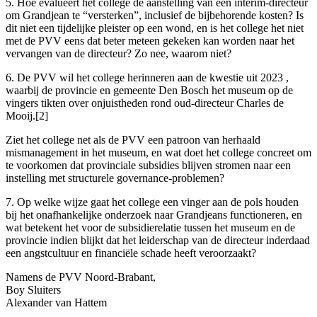
5. Hoe evalueert het college de aanstelling van een interim-directeur
om Grandjean te “versterken”, inclusief de bijbehorende kosten? Is
dit niet een tijdelijke pleister op een wond, en is het college het niet
met de PVV eens dat beter meteen gekeken kan worden naar het
vervangen van de directeur? Zo nee, waarom niet?
6. De PVV wil het college herinneren aan de kwestie uit 2023 ,
waarbij de provincie en gemeente Den Bosch het museum op de
vingers tikten over onjuistheden rond oud-directeur Charles de
Mooij.[2]
Ziet het college net als de PVV een patroon van herhaald
mismanagement in het museum, en wat doet het college concreet om
te voorkomen dat provinciale subsidies blijven stromen naar een
instelling met structurele governance-problemen?
7. Op welke wijze gaat het college een vinger aan de pols houden
bij het onafhankelijke onderzoek naar Grandjeans functioneren, en
wat betekent het voor de subsidierelatie tussen het museum en de
provincie indien blijkt dat het leiderschap van de directeur inderdaad
een angstcultuur en financiële schade heeft veroorzaakt?
Namens de PVV Noord-Brabant,
Boy Sluiters
Alexander van Hattem