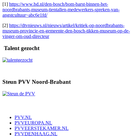
[1]
https://www.bd.nl/den-bosch/bom-barst-binnen-het-
noordbrabants-museum-tientallen-medewerkers-spreken-van-
angstcultuur~abc6e1fd/
[2]
https://dtvnieuws.nl/nieuws/artikel/kritiek-op-noordbrabants-
museum-provincie-en-gemeente-den-bosch-tikken-museum-op-de-
vinger-om-oud-directeur
Talent gezocht
Steun PVV Noord-Brabant
PVV.NL
PVVEUROPA.NL
PVVEERSTEKAMER.NL
PVVDENHAAG.NL