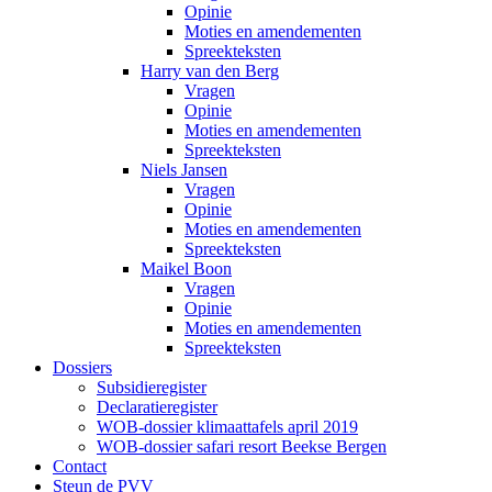
Opinie
Moties en amendementen
Spreekteksten
Harry van den Berg
Vragen
Opinie
Moties en amendementen
Spreekteksten
Niels Jansen
Vragen
Opinie
Moties en amendementen
Spreekteksten
Maikel Boon
Vragen
Opinie
Moties en amendementen
Spreekteksten
Dossiers
Subsidieregister
Declaratieregister
WOB-dossier klimaattafels april 2019
WOB-dossier safari resort Beekse Bergen
Contact
Steun de PVV