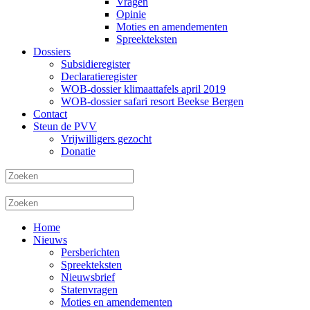
Vragen
Opinie
Moties en amendementen
Spreekteksten
Dossiers
Subsidieregister
Declaratieregister
WOB-dossier klimaattafels april 2019
WOB-dossier safari resort Beekse Bergen
Contact
Steun de PVV
Vrijwilligers gezocht
Donatie
Home
Nieuws
Persberichten
Spreekteksten
Nieuwsbrief
Statenvragen
Moties en amendementen