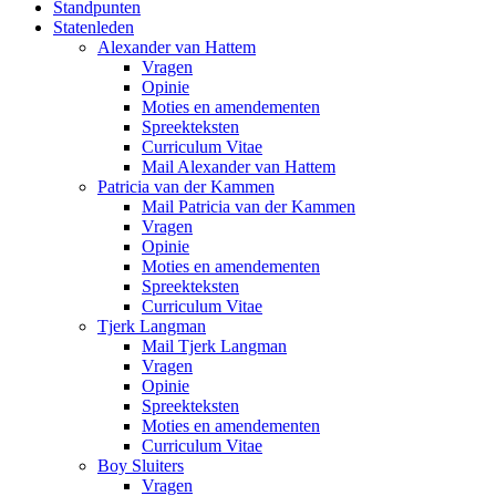
Standpunten
Statenleden
Alexander van Hattem
Vragen
Opinie
Moties en amendementen
Spreekteksten
Curriculum Vitae
Mail Alexander van Hattem
Patricia van der Kammen
Mail Patricia van der Kammen
Vragen
Opinie
Moties en amendementen
Spreekteksten
Curriculum Vitae
Tjerk Langman
Mail Tjerk Langman
Vragen
Opinie
Spreekteksten
Moties en amendementen
Curriculum Vitae
Boy Sluiters
Vragen