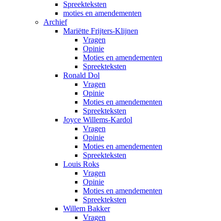
Spreekteksten
moties en amendementen
Archief
Mariëtte Frijters-Klijnen
Vragen
Opinie
Moties en amendementen
Spreekteksten
Ronald Dol
Vragen
Opinie
Moties en amendementen
Spreekteksten
Joyce Willems-Kardol
Vragen
Opinie
Moties en amendementen
Spreekteksten
Louis Roks
Vragen
Opinie
Moties en amendementen
Spreekteksten
Willem Bakker
Vragen