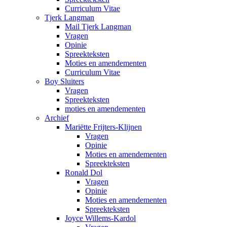
Curriculum Vitae
Tjerk Langman
Mail Tjerk Langman
Vragen
Opinie
Spreekteksten
Moties en amendementen
Curriculum Vitae
Boy Sluiters
Vragen
Spreekteksten
moties en amendementen
Archief
Mariëtte Frijters-Klijnen
Vragen
Opinie
Moties en amendementen
Spreekteksten
Ronald Dol
Vragen
Opinie
Moties en amendementen
Spreekteksten
Joyce Willems-Kardol