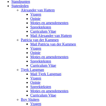
Standpunten
Statenleden
Alexander van Hattem
Vragen
Opinie
Moties en amendementen
Spreekteksten
Curriculum Vitae
Mail Alexander van Hattem
Patricia van der Kammen
Mail Patricia van der Kammen
Vragen
Opinie
Moties en amendementen
Spreekteksten
Curriculum Vitae
Tjerk Langman
Mail Tjerk Langman
Vragen
Opinie
Spreekteksten
Moties en amendementen
Curriculum Vitae
Boy Sluiters
Vragen