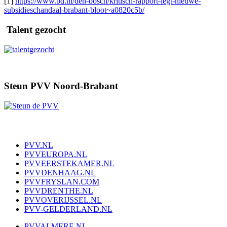
[1]
https://www.bd.nl/den-bosch/kritisch-rapport-legt-nieuwe-
subsidieschandaal-brabant-bloot~a0820c5b/
Talent gezocht
Steun PVV Noord-Brabant
PVV.NL
PVVEUROPA.NL
PVVEERSTEKAMER.NL
PVVDENHAAG.NL
PVVFRYSLAN.COM
PVVDRENTHE.NL
PVVOVERIJSSEL.NL
PVV-GELDERLAND.NL
PVVALMERE.NL