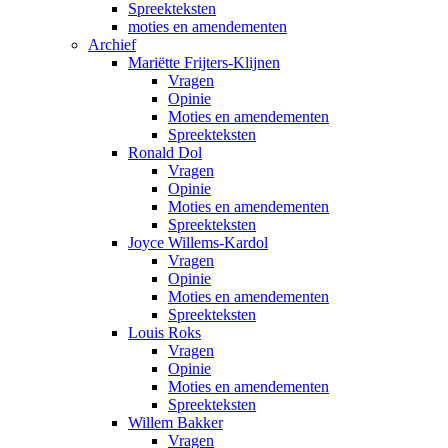
Spreekteksten
moties en amendementen
Archief
Mariëtte Frijters-Klijnen
Vragen
Opinie
Moties en amendementen
Spreekteksten
Ronald Dol
Vragen
Opinie
Moties en amendementen
Spreekteksten
Joyce Willems-Kardol
Vragen
Opinie
Moties en amendementen
Spreekteksten
Louis Roks
Vragen
Opinie
Moties en amendementen
Spreekteksten
Willem Bakker
Vragen