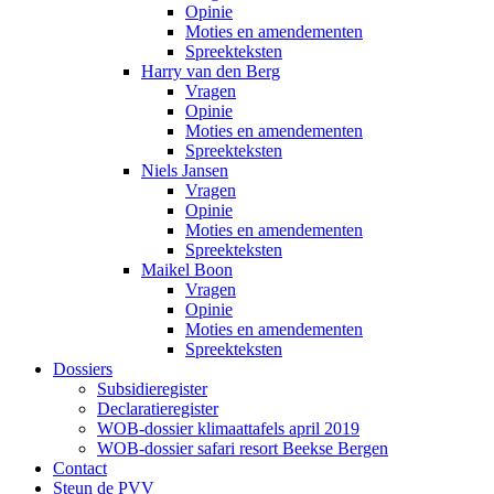
Opinie
Moties en amendementen
Spreekteksten
Harry van den Berg
Vragen
Opinie
Moties en amendementen
Spreekteksten
Niels Jansen
Vragen
Opinie
Moties en amendementen
Spreekteksten
Maikel Boon
Vragen
Opinie
Moties en amendementen
Spreekteksten
Dossiers
Subsidieregister
Declaratieregister
WOB-dossier klimaattafels april 2019
WOB-dossier safari resort Beekse Bergen
Contact
Steun de PVV