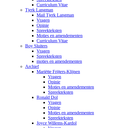
Curriculum Vitae
Tjerk Langman
Mail Tjerk Langman
Vragen
Opinie
Spreekteksten
Moties en amendementen
Curriculum Vitae
Boy Sluiters
Vragen
Spreekteksten
moties en amendementen
Archief
Mariëtte Frijters-Klijnen
Vragen
Opinie
Moties en amendementen
Spreekteksten
Ronald Dol
Vragen
Opinie
Moties en amendementen
Spreekteksten
Joyce Willems-Kardol