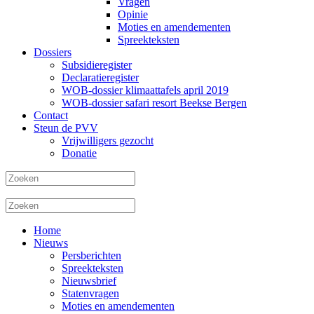
Vragen
Opinie
Moties en amendementen
Spreekteksten
Dossiers
Subsidieregister
Declaratieregister
WOB-dossier klimaattafels april 2019
WOB-dossier safari resort Beekse Bergen
Contact
Steun de PVV
Vrijwilligers gezocht
Donatie
Home
Nieuws
Persberichten
Spreekteksten
Nieuwsbrief
Statenvragen
Moties en amendementen