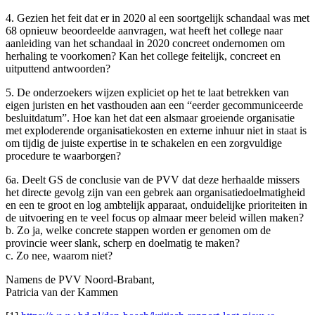
4. Gezien het feit dat er in 2020 al een soortgelijk schandaal was met
68 opnieuw beoordeelde aanvragen, wat heeft het college naar
aanleiding van het schandaal in 2020 concreet ondernomen om
herhaling te voorkomen? Kan het college feitelijk, concreet en
uitputtend antwoorden?
5. De onderzoekers wijzen expliciet op het te laat betrekken van
eigen juristen en het vasthouden aan een “eerder gecommuniceerde
besluitdatum”. Hoe kan het dat een alsmaar groeiende organisatie
met exploderende organisatiekosten en externe inhuur niet in staat is
om tijdig de juiste expertise in te schakelen en een zorgvuldige
procedure te waarborgen?
6a. Deelt GS de conclusie van de PVV dat deze herhaalde missers
het directe gevolg zijn van een gebrek aan organisatiedoelmatigheid
en een te groot en log ambtelijk apparaat, onduidelijke prioriteiten in
de uitvoering en te veel focus op almaar meer beleid willen maken?
b. Zo ja, welke concrete stappen worden er genomen om de
provincie weer slank, scherp en doelmatig te maken?
c. Zo nee, waarom niet?
Namens de PVV Noord-Brabant,
Patricia van der Kammen