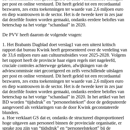
per post en online verstuurd. Dit heeft geleid tot een recordaantal
bezwaren, zes extra toekenningen ter waarde van 2,6 miljoen euro
en diep wantrouwen in de sector. Het is de tweede keer in zes jaar
dat dezelfde fouten worden gemaakt, ondanks eerdere beloftes van
beterschap na het vorige “schandaal” in 2020.
De PVV heeft daarom de volgende vragen:
1. Het Brabants Dagblad doet verslag1 van een uiterst kritisch
rapport dat bureau Kwink heeft gepresenteerd over de verdeling van
de 33,6 miljoen euro aan cultuursubsidies voor 2025-2028. Volgens
het rapport heeft de provincie haar eigen regels niet nageleefd,
cruciale controles achterwege gelaten, afwijkingen van de
adviescommissie niet gecorrigeerd en zelfs verschillende uitslagen
per post en online verstuurd. Dit heeft geleid tot een recordaantal
bezwaren, zes extra toekenningen ter waarde van 2,6 miljoen euro
en diep wantrouwen in de sector. Het is de tweede keer in zes jaar
dat dezelfde fouten worden gemaakt, ondanks eerdere beloftes van
beterschap na het vorige “schandaal” in 2020. In het artikel van het
BD worden “tijdsdruk” en “personeelstekort” door de gedeputeerde
aangevoerd als verklaringen van de door Kwink geconstateerde
blunders.
a. Hoe verklaart GS dat er, ondanks de structureel disproportioneel
hoge uitgaven aan personeel binnen de provinciale organisatie, er
sprake zou zijn van “tijdsdruk” en “personeelstekort” bij de