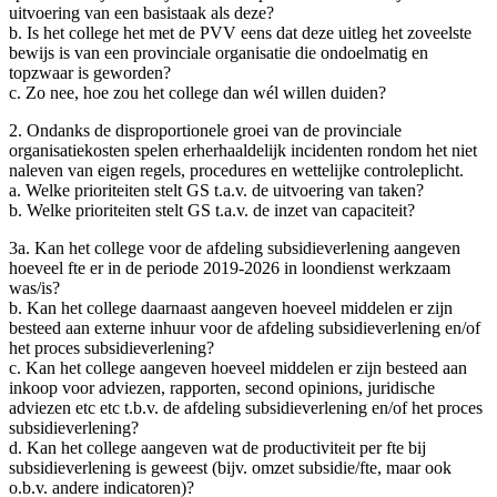
uitvoering van een basistaak als deze?
b. Is het college het met de PVV eens dat deze uitleg het zoveelste
bewijs is van een provinciale organisatie die ondoelmatig en
topzwaar is geworden?
c. Zo nee, hoe zou het college dan wél willen duiden?
2. Ondanks de disproportionele groei van de provinciale
organisatiekosten spelen erherhaaldelijk incidenten rondom het niet
naleven van eigen regels, procedures en wettelijke controleplicht.
a. Welke prioriteiten stelt GS t.a.v. de uitvoering van taken?
b. Welke prioriteiten stelt GS t.a.v. de inzet van capaciteit?
3a. Kan het college voor de afdeling subsidieverlening aangeven
hoeveel fte er in de periode 2019-2026 in loondienst werkzaam
was/is?
b. Kan het college daarnaast aangeven hoeveel middelen er zijn
besteed aan externe inhuur voor de afdeling subsidieverlening en/of
het proces subsidieverlening?
c. Kan het college aangeven hoeveel middelen er zijn besteed aan
inkoop voor adviezen, rapporten, second opinions, juridische
adviezen etc etc t.b.v. de afdeling subsidieverlening en/of het proces
subsidieverlening?
d. Kan het college aangeven wat de productiviteit per fte bij
subsidieverlening is geweest (bijv. omzet subsidie/fte, maar ook
o.b.v. andere indicatoren)?