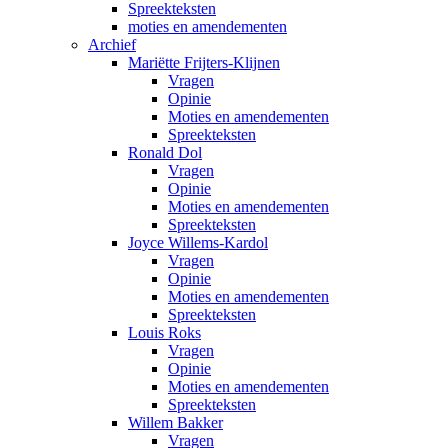
Spreekteksten
moties en amendementen
Archief
Mariëtte Frijters-Klijnen
Vragen
Opinie
Moties en amendementen
Spreekteksten
Ronald Dol
Vragen
Opinie
Moties en amendementen
Spreekteksten
Joyce Willems-Kardol
Vragen
Opinie
Moties en amendementen
Spreekteksten
Louis Roks
Vragen
Opinie
Moties en amendementen
Spreekteksten
Willem Bakker
Vragen