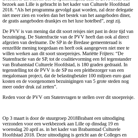
bezoek aan Lille is gebracht in het kader van Culturele Hoofdstad
2018. “Als het programma gevolgd gaat worden, zal deze delegatie
niet meer zien en voelen dan het bestek van het aangeboden diner,
de gratis aangeboden drankjes en het luxe hotelbed”, zegt zij.
De PVV is van mening dat dit soort reisjes niet past in deze tijd van
bezuiniging. De Statenfractie van de PVV heeft dan ook al direct
afgezien van deelname. De SP in de Bredase gemeenteraad is
eenzelfde mening toegedaan en heeft ook aangegeven niet mee te
willen werken aan dit soort snoepreisjes. Mariëtte Frijters: “De
Statenfractie van de SP, tot de coalitievorming een fel tegenstander
van Brabantstad Culturele Hoofdstad, is 180 graden gedraaid. In
tegenstelling tot de PVV is de SP nu een pleitbezorger van een
megalomaan project, dat de belastingbetaler 100 miljoen euro gaat
kosten en de voorgenomen bezuinigingen van 5 grote steden nog
meer onder druk zal zetten”.
Reden voor de PVV om Statenvragen te stellen over dit snoepreisje.
Op 3 maart is door de stuurgroep 2018Brabant een uitnodiging
verzonden voor een werkbezoek aan Lille op dinsdag 19 en
woensdag 20 april as. in het kader van Brabantstad Culturele
Hoofdstad 2018. Deze uitnodiging is gericht aan de Colleges en