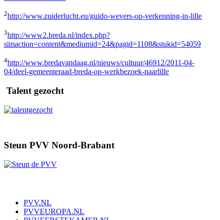
2
http://www.zuiderlucht.eu/guido-wevers-op-verkenning-in-lille
3
http://www2.breda.nl/index.php?
simaction=content&mediumid=24&pagid=1108&stukid=54059
4
http://www.bredavandaag.nl/nieuws/cultuur/46912/2011-04-
04/deel-gemeenteraad-breda-op-werkbezoek-naarlille
Talent gezocht
Steun PVV Noord-Brabant
PVV.NL
PVVEUROPA.NL