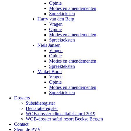
Opinie
Moties en amendementen
Spreekteksten
Harry van den Berg
Vragen
Opinie
Moties en amendementen
Spreekteksten
Niels Jansen
Vragen
Opinie
Moties en amendementen
Spreekteksten
Maikel Boon
Vragen
Opinie
Moties en amendementen
Spreekteksten
Dossiers
Subsidieregister
Declaratieregister
WOB-dossier klimaattafels april 2019
WOB-dossier safari resort Beekse Bergen
Contact
Steun de PVV