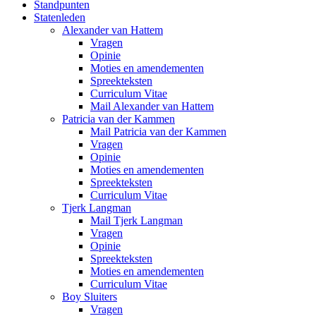
Standpunten
Statenleden
Alexander van Hattem
Vragen
Opinie
Moties en amendementen
Spreekteksten
Curriculum Vitae
Mail Alexander van Hattem
Patricia van der Kammen
Mail Patricia van der Kammen
Vragen
Opinie
Moties en amendementen
Spreekteksten
Curriculum Vitae
Tjerk Langman
Mail Tjerk Langman
Vragen
Opinie
Spreekteksten
Moties en amendementen
Curriculum Vitae
Boy Sluiters
Vragen