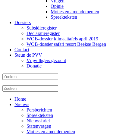
Vragen
Opinie
Moties en amendementen
Spreekteksten
Dossiers
Subsidieregister
Declaratieregister
WOB-dossier klimaattafels april 2019
WOB-dossier safari resort Beekse Bergen
Contact
Steun de PVV
Vrijwilligers gezocht
Donatie
Home
Nieuws
Persberichten
Spreekteksten
Nieuwsbrief
Statenvragen
Moties en amendementen