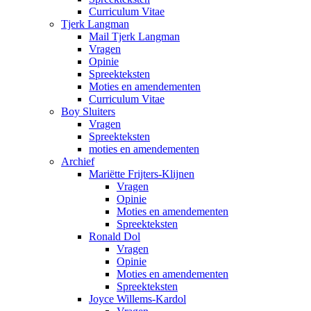
Curriculum Vitae
Tjerk Langman
Mail Tjerk Langman
Vragen
Opinie
Spreekteksten
Moties en amendementen
Curriculum Vitae
Boy Sluiters
Vragen
Spreekteksten
moties en amendementen
Archief
Mariëtte Frijters-Klijnen
Vragen
Opinie
Moties en amendementen
Spreekteksten
Ronald Dol
Vragen
Opinie
Moties en amendementen
Spreekteksten
Joyce Willems-Kardol