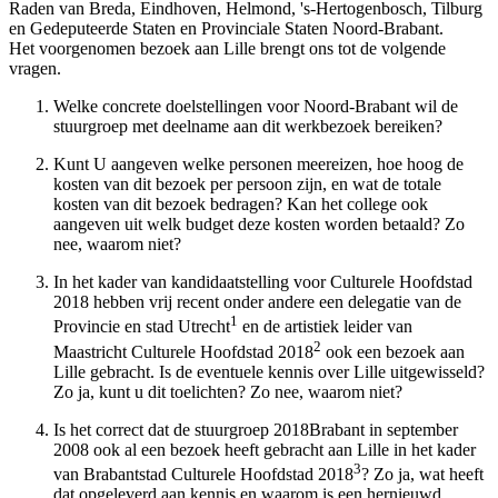
Raden van Breda, Eindhoven, Helmond, 's-Hertogenbosch, Tilburg
en Gedeputeerde Staten en Provinciale Staten Noord-Brabant.
Het voorgenomen bezoek aan Lille brengt ons tot de volgende
vragen.
Welke concrete doelstellingen voor Noord-Brabant wil de
stuurgroep met deelname aan dit werkbezoek bereiken?
Kunt U aangeven welke personen meereizen, hoe hoog de
kosten van dit bezoek per persoon zijn, en wat de totale
kosten van dit bezoek bedragen? Kan het college ook
aangeven uit welk budget deze kosten worden betaald? Zo
nee, waarom niet?
In het kader van kandidaatstelling voor Culturele Hoofdstad
2018 hebben vrij recent onder andere een delegatie van de
1
Provincie en stad Utrecht
en de artistiek leider van
2
Maastricht Culturele Hoofdstad 2018
ook een bezoek aan
Lille gebracht. Is de eventuele kennis over Lille uitgewisseld?
Zo ja, kunt u dit toelichten? Zo nee, waarom niet?
Is het correct dat de stuurgroep 2018Brabant in september
2008 ook al een bezoek heeft gebracht aan Lille in het kader
3
van Brabantstad Culturele Hoofdstad 2018
? Zo ja, wat heeft
dat opgeleverd aan kennis en waarom is een hernieuwd