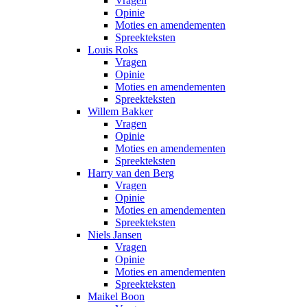
Vragen
Opinie
Moties en amendementen
Spreekteksten
Louis Roks
Vragen
Opinie
Moties en amendementen
Spreekteksten
Willem Bakker
Vragen
Opinie
Moties en amendementen
Spreekteksten
Harry van den Berg
Vragen
Opinie
Moties en amendementen
Spreekteksten
Niels Jansen
Vragen
Opinie
Moties en amendementen
Spreekteksten
Maikel Boon