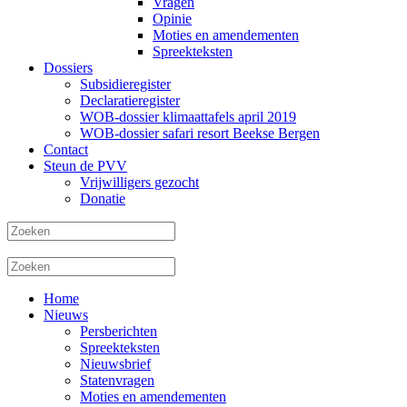
Vragen
Opinie
Moties en amendementen
Spreekteksten
Dossiers
Subsidieregister
Declaratieregister
WOB-dossier klimaattafels april 2019
WOB-dossier safari resort Beekse Bergen
Contact
Steun de PVV
Vrijwilligers gezocht
Donatie
Home
Nieuws
Persberichten
Spreekteksten
Nieuwsbrief
Statenvragen
Moties en amendementen