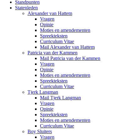
Standpunten
Statenleden
Alexander van Hattem
Vragen
Opinie
Moties en amendementen
Spreekteksten
Curriculum Vitae
Mail Alexander van Hattem
Patricia van der Kammen
Mail Patricia van der Kammen
Vragen
Opinie
Moties en amendementen
Spreekteksten
Curriculum Vitae
Tjerk Langman
Mail Tjerk Langman
Vragen
Opinie
Spreekteksten
Moties en amendementen
Curriculum Vitae
Boy Sluiters
Vragen