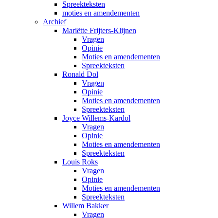
Spreekteksten
moties en amendementen
Archief
Mariëtte Frijters-Klijnen
Vragen
Opinie
Moties en amendementen
Spreekteksten
Ronald Dol
Vragen
Opinie
Moties en amendementen
Spreekteksten
Joyce Willems-Kardol
Vragen
Opinie
Moties en amendementen
Spreekteksten
Louis Roks
Vragen
Opinie
Moties en amendementen
Spreekteksten
Willem Bakker
Vragen