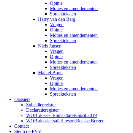
Opinie
Moties en amendementen
Spreekteksten
Harry van den Berg
Vragen
Opinie
Moties en amendementen
Spreekteksten
Niels Jansen
Vragen
Opinie
Moties en amendementen
Spreekteksten
Maikel Boon
Vragen
Opinie
Moties en amendementen
Spreekteksten
Dossiers
Subsidieregister
Declaratieregister
WOB-dossier klimaattafels april 2019
WOB-dossier safari resort Beekse Bergen
Contact
Steun de PVV