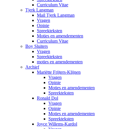
Curriculum Vitae
Tjerk Langman
Mail Tjerk Langman
Vragen
Opinie
Spreekteksten
Moties en amendementen
Curriculum Vitae
Boy Sluiters
Vragen
Spreekteksten
moties en amendementen
Archief
Mariëtte Frijters-Klijnen
Vragen
Opinie
Moties en amendementen
Spreekteksten
Ronald Dol
Vragen
Opinie
Moties en amendementen
Spreekteksten
Joyce Willems-Kardol