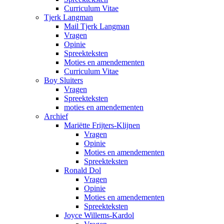
Curriculum Vitae
Tjerk Langman
Mail Tjerk Langman
Vragen
Opinie
Spreekteksten
Moties en amendementen
Curriculum Vitae
Boy Sluiters
Vragen
Spreekteksten
moties en amendementen
Archief
Mariëtte Frijters-Klijnen
Vragen
Opinie
Moties en amendementen
Spreekteksten
Ronald Dol
Vragen
Opinie
Moties en amendementen
Spreekteksten
Joyce Willems-Kardol