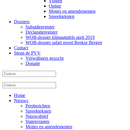
Vragen
Opinie
Moties en amendementen
Spreekteksten
Dossiers
Subsidieregister
Declaratieregister
WOB-dossier klimaattafels april 2019
WOB-dossier safari resort Beekse Bergen
Contact
Steun de PVV
Vrijwilligers gezocht
Donatie
Home
Nieuws
Persberichten
Spreekteksten
Nieuwsbrief
Statenvragen
Moties en amendementen