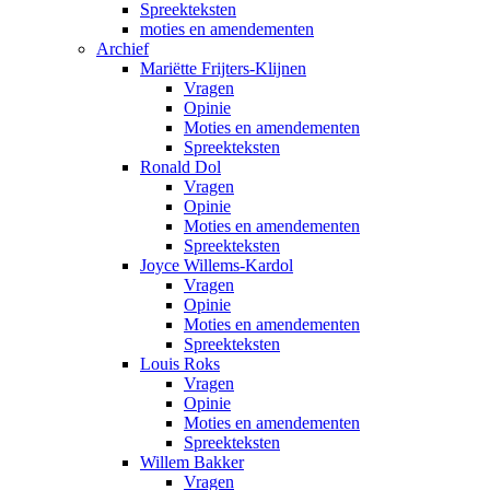
Spreekteksten
moties en amendementen
Archief
Mariëtte Frijters-Klijnen
Vragen
Opinie
Moties en amendementen
Spreekteksten
Ronald Dol
Vragen
Opinie
Moties en amendementen
Spreekteksten
Joyce Willems-Kardol
Vragen
Opinie
Moties en amendementen
Spreekteksten
Louis Roks
Vragen
Opinie
Moties en amendementen
Spreekteksten
Willem Bakker
Vragen