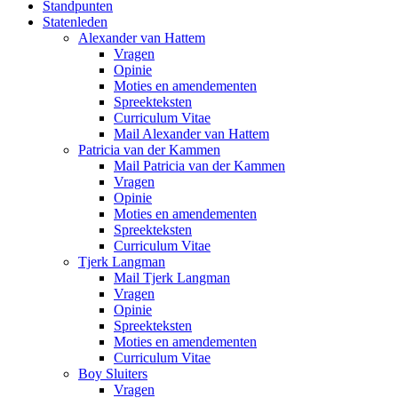
Standpunten
Statenleden
Alexander van Hattem
Vragen
Opinie
Moties en amendementen
Spreekteksten
Curriculum Vitae
Mail Alexander van Hattem
Patricia van der Kammen
Mail Patricia van der Kammen
Vragen
Opinie
Moties en amendementen
Spreekteksten
Curriculum Vitae
Tjerk Langman
Mail Tjerk Langman
Vragen
Opinie
Spreekteksten
Moties en amendementen
Curriculum Vitae
Boy Sluiters
Vragen