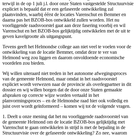
terwijl in de op 1 juli j.l. door onze Staten vastgestelde Structuurvisie
expliciet is bepaald dat er een gefaseerde ontwikkeling zal
plaatsvinden, waarbij éérst de locaties Varenschut en Bemmer en
daarna pas het BZOB-bos ontwikkeld zullen worden. Het nu
voorliggende raadsvoorstel gaat aan deze fasering voorbij en wil
Varenschut en het BZOB-bos gelijktijdig ontwikkelen met de uit te
geven kavelgrootte als uitgangspunt.
Tevens geeft het Helmondse college aan niet veel te voelen voor de
ontwikkeling van de locatie Bemmer, omdat deze te ver van
Helmond weg zou liggen en daarom onvoldoende economische
voordelen zou bieden.
Wij willen uiteraard niet treden in het autonome afwegingsproces
van de gemeente Helmond, maar omdat in het raadsvoorstel
expliciet wordt verwezen naar de provincie als overlegpartner in dit
dossier en wij willen borgen dat de door onze Staten gemaakte
afspraken op correcte wijze worden vertaald in het
planvormingsproces – en de Helmondse raad hier ook volledig en
juist over wordt geïnformeerd – komen wij tot de volgende vragen.
1. Deelt u onze mening dat het nu voorliggende raadsvoorstel van
de gemeente Helmond om de locatie BZOB-bos gelijktijdig met
Varenschut te gaan ontwikkelen in strijd is met de bepaling in de
Structuurvisie over de gefaseerde ontwikkeling? Zo nee, waarom