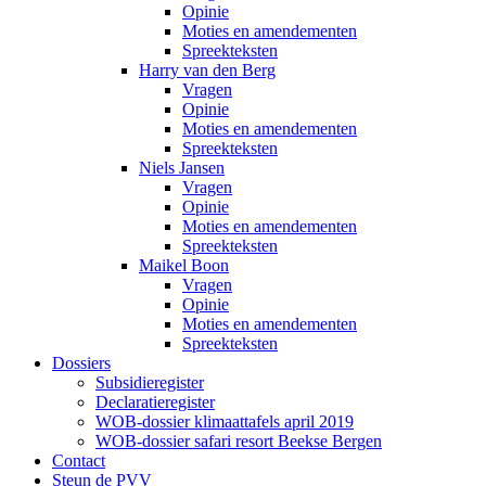
Opinie
Moties en amendementen
Spreekteksten
Harry van den Berg
Vragen
Opinie
Moties en amendementen
Spreekteksten
Niels Jansen
Vragen
Opinie
Moties en amendementen
Spreekteksten
Maikel Boon
Vragen
Opinie
Moties en amendementen
Spreekteksten
Dossiers
Subsidieregister
Declaratieregister
WOB-dossier klimaattafels april 2019
WOB-dossier safari resort Beekse Bergen
Contact
Steun de PVV