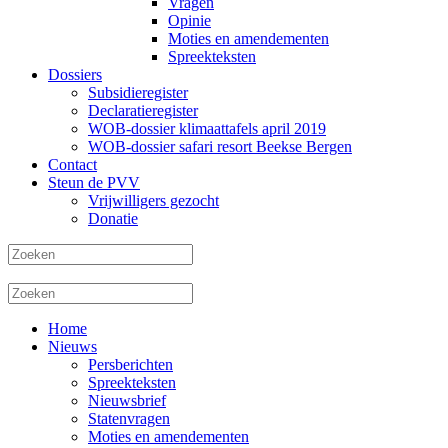
Vragen
Opinie
Moties en amendementen
Spreekteksten
Dossiers
Subsidieregister
Declaratieregister
WOB-dossier klimaattafels april 2019
WOB-dossier safari resort Beekse Bergen
Contact
Steun de PVV
Vrijwilligers gezocht
Donatie
Home
Nieuws
Persberichten
Spreekteksten
Nieuwsbrief
Statenvragen
Moties en amendementen