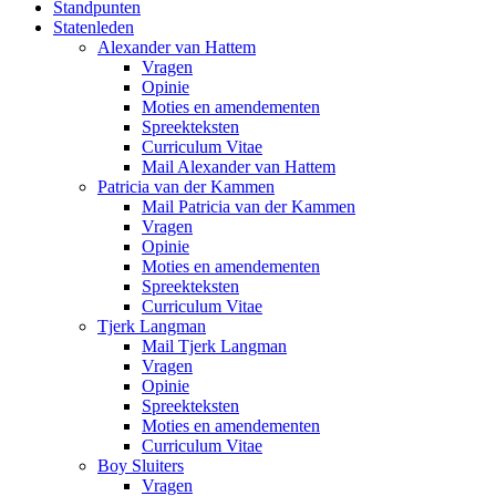
Standpunten
Statenleden
Alexander van Hattem
Vragen
Opinie
Moties en amendementen
Spreekteksten
Curriculum Vitae
Mail Alexander van Hattem
Patricia van der Kammen
Mail Patricia van der Kammen
Vragen
Opinie
Moties en amendementen
Spreekteksten
Curriculum Vitae
Tjerk Langman
Mail Tjerk Langman
Vragen
Opinie
Spreekteksten
Moties en amendementen
Curriculum Vitae
Boy Sluiters
Vragen