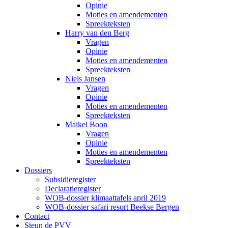
Opinie
Moties en amendementen
Spreekteksten
Harry van den Berg
Vragen
Opinie
Moties en amendementen
Spreekteksten
Niels Jansen
Vragen
Opinie
Moties en amendementen
Spreekteksten
Maikel Boon
Vragen
Opinie
Moties en amendementen
Spreekteksten
Dossiers
Subsidieregister
Declaratieregister
WOB-dossier klimaattafels april 2019
WOB-dossier safari resort Beekse Bergen
Contact
Steun de PVV