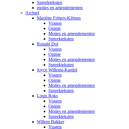
Spreekteksten
moties en amendementen
Archief
Mariëtte Frijters-Klijnen
Vragen
Opinie
Moties en amendementen
Spreekteksten
Ronald Dol
Vragen
Opinie
Moties en amendementen
Spreekteksten
Joyce Willems-Kardol
Vragen
Opinie
Moties en amendementen
Spreekteksten
Louis Roks
Vragen
Opinie
Moties en amendementen
Spreekteksten
Willem Bakker
Vragen