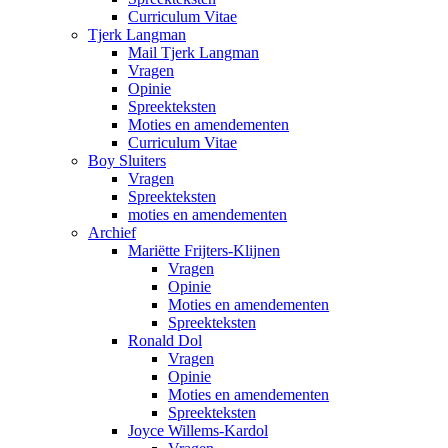
Curriculum Vitae
Tjerk Langman
Mail Tjerk Langman
Vragen
Opinie
Spreekteksten
Moties en amendementen
Curriculum Vitae
Boy Sluiters
Vragen
Spreekteksten
moties en amendementen
Archief
Mariëtte Frijters-Klijnen
Vragen
Opinie
Moties en amendementen
Spreekteksten
Ronald Dol
Vragen
Opinie
Moties en amendementen
Spreekteksten
Joyce Willems-Kardol