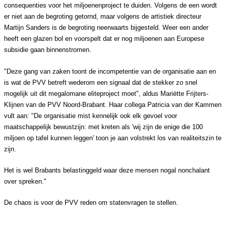
consequenties voor het miljoenenproject te duiden.
Volgens de een wordt
er niet aan de begroting getornd, maar volgens de artistiek directeur
Martijn Sanders is de begroting neerwaarts bijgesteld.
Weer een ander
heeft een glazen bol en voorspelt dat er nog miljoenen aan Europese
subsidie gaan binnenstromen.
"Deze gang van zaken toont de incompetentie van de organisatie aan en
is wat de PVV betreft wederom een signaal dat de stekker zo snel
mogelijk uit dit megalomane eliteproject moet", aldus Mariëtte Frijters-
Klijnen van de PVV Noord-Brabant. Haar collega Patricia van der Kammen
vult aan: "De organisatie mist kennelijk ook elk gevoel voor
maatschappelijk bewustzijn: met kreten als 'wij zijn de enige die 100
miljoen op tafel kunnen leggen' toon je aan volstrekt los van realiteitszin te
zijn.
Het is wel Brabants belastinggeld waar deze mensen nogal nonchalant
over spreken."
De chaos is voor de PVV reden om statenvragen te stellen.