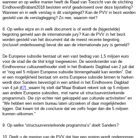
wanneer en op welke manier heeft de Raad van Toezicht van de stichting
Eindhoven|Brabant2018 besloten en/of geadviseerd over deze bijstelling?
Wanneer en in welk verslag is dit vastgelegd? Kan de PVV in bezit worden
gesteld van de verslaglegging? Zo nee, waarom niet?
8. Op welke wijze en in welk document is of wordt de (bijgestelde)
begroting gemeld aan de internationale jury? Kan de PVV in het bezit
worden gesteld van het document dat de meest recente begroting
(inclusief onderbouwing) bevat die aan de internationale jury is gemeld?
De Europese subsidie bestaat uit een vast bedrag van 1,5 miljoen euro
voor de stad die de titel krijgt toegewezen. De woordvoerder van de
Eindhovense cultuurwethouder stelt in het Brabants Dagblad van 2 juli dat
er “nog wel 5 miljoen Europese subsidie binnengehaald kan worden”. Dat
er een mogelijkheid bestaat om extra Europese subsidie binnen te harken
wordt door Sanders bevestigd in een artikel in het Eindhovens Dagblad
van 4 juli jl
[7]
,
waarin hij stelt dat“Maar Brabant rekent ook op 5 miljoen
aan andere Europese subsidies, met name uit structuurversterkende
programma's. Die zijn echter niet gekoppeld aan culturele activiteiten” en
"We hebben een extern bureau laten uitzoeken of daar mogelijkheden
liggen. Dat kwam tot de conclusie dat we zelfs hoger dan die 5 miljoen
kunnen uitkomen."
9. Op welke “structuurversterkende programma’s” doelt Sanders?
10. Deelt u de mening van de PVV dat hier een poging wordt ondernomen