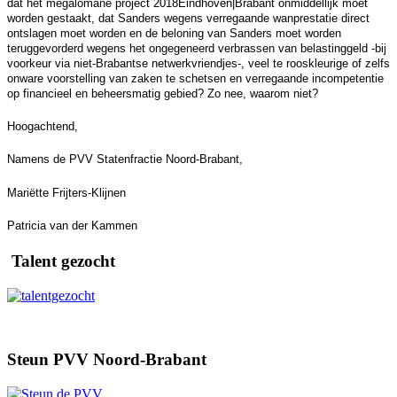
dat het megalomane project 2018Eindhoven|Brabant onmiddellijk moet
worden gestaakt, dat Sanders wegens verregaande wanprestatie direct
ontslagen moet worden en de beloning van Sanders moet worden
teruggevorderd wegens het ongegeneerd verbrassen van belastinggeld -bij
voorkeur via niet-Brabantse netwerkvriendjes-, veel te rooskleurige of zelfs
onware voorstelling van zaken te schetsen en verregaande incompetentie
op financieel en beheersmatig gebied? Zo nee, waarom niet?
Hoogachtend,
Namens de PVV Statenfractie Noord-Brabant,
Mariëtte Frijters-Klijnen
Patricia van der Kammen
Talent gezocht
Steun PVV Noord-Brabant