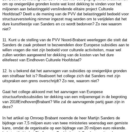
om op oneigenlijke gronden koste wat kost dekking te vinden voor het
miljoenen aan belastinggeld verslindende elitaire project Culturele
Hoofdstad? Deelt u de mening van de PVV dat belastinggeld bedoeld voor
structuurversterking nimmer ingezet mag worden om te verijdelen dat het
dure kunstfeestje van Sanders en co wordt bedorven? Zo nee waarom
niet?
11. Kunt u de stelling van de PVV Noord-Brabant weerleggen die stelt dat
Sanders de zaak probeert te bezwendelen door Europese subsidies aan te
willen vragen die niet zijn bedoeld voor culturele activiteiten, maar wel
zullen worden aangewend ter dekking van de kosten van het dure
elitefeest van Eindhoven Culturele Hoofdstad?
12. Is u bekend dat het aanvragen van subsidies op oneigenlijke gronden
een strafbaar feit is? Realiseert het college zich dat Sanders met zijn
uitspraken een grens overschrijdt? Zo nee, waarom niet?
Gaat het college akkoord met het aanvragen van Europese
structuurfondssubsidies ter dekking van een miljoenengat in de begroting
van 2018Eindhoven|Brabant? Wie zal de aanvragende partij gaan zijn in
deze?
In het artikel op Omroep Brabant noemde de heer Martijn Sanders de
bijdrage van 7,5 miljoen euro van twee ministeries woensdag een gemiste
kans, omdat de organisatie op een bijdrage van 20 miljoen euro rekende.