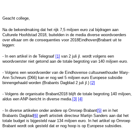
Geacht college,
Na de bekendmaking dat het rijk 7,5 miljoen euro zal bijdragen aan
Culturele Hoofdstad 2018, buitelden in de media diverse woordvoerders
over elkaar om de consequenties voor 2018Eindhoven|Brabant uit te
leggen:
- In een artikel in de Telegraaf
[1]
van 2 juli jl. wordt volgens een
woordvoerster niet getornd aan de totale begroting van 140 miljoen euro.
- Volgens een woordvoerder van de Eindhovense cultuurwethouder Mary-
Ann Schreurs (D66) kan er nog wel 5 miljoen euro Europese subsidie
binnengehaald worden (Brabants Dagblad 2 juli jl.)
[2]
- Volgens de organisatie Brabant2018 blijft de totale begroting 140 miljoen,
aldus een ANP-bericht in diverse media.
[3]
[4]
- In diverse artikelen onder andere op Omroep Brabant
[5]
en in het
Brabants Dagblad
[6]
geeft artistiek directeur Martijn Sanders aan dat het
totale budget is bijgesteld naar 134 miljoen euro. In het artikel op Omroep
Brabant wordt ook gesteld dat er nog hoop is op Europese subsidies.