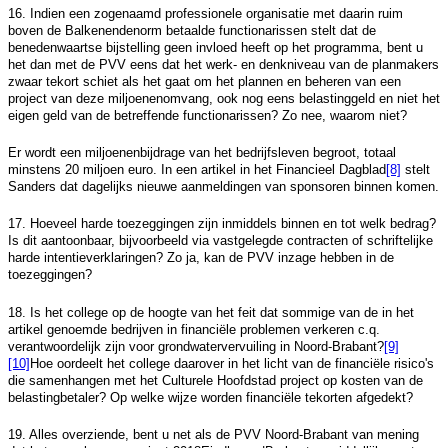
16. Indien een zogenaamd professionele organisatie met daarin ruim
boven de Balkenendenorm betaalde functionarissen stelt dat de
benedenwaartse bijstelling geen invloed heeft op het programma, bent u
het dan met de PVV eens dat het werk- en denkniveau van de planmakers
zwaar tekort schiet als het gaat om het plannen en beheren van een
project van deze miljoenenomvang, ook nog eens belastinggeld en niet het
eigen geld van de betreffende functionarissen? Zo nee, waarom niet?
Er wordt een miljoenenbijdrage van het bedrijfsleven begroot, totaal
minstens 20 miljoen euro. In een artikel in het Financieel Dagblad
[8]
stelt
Sanders dat dagelijks nieuwe aanmeldingen van sponsoren binnen komen.
17. Hoeveel harde toezeggingen zijn inmiddels binnen en tot welk bedrag?
Is dit aantoonbaar, bijvoorbeeld via vastgelegde contracten of schriftelijke
harde intentieverklaringen? Zo ja, kan de PVV inzage hebben in de
toezeggingen?
18. Is het college op de hoogte van het feit dat sommige van de in het
artikel genoemde bedrijven in financiële problemen verkeren c.q.
verantwoordelijk zijn voor grondwatervervuiling in Noord-Brabant?
[9]
[10]
Hoe oordeelt het college daarover in het licht van de financiële risico's
die samenhangen met het Culturele Hoofdstad project op kosten van de
belastingbetaler? Op welke wijze worden financiële tekorten afgedekt?
19. Alles overziende, bent u net als de PVV Noord-Brabant van mening