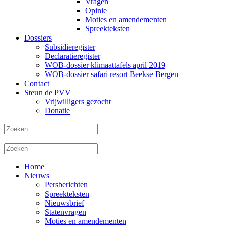
Vragen
Opinie
Moties en amendementen
Spreekteksten
Dossiers
Subsidieregister
Declaratieregister
WOB-dossier klimaattafels april 2019
WOB-dossier safari resort Beekse Bergen
Contact
Steun de PVV
Vrijwilligers gezocht
Donatie
Home
Nieuws
Persberichten
Spreekteksten
Nieuwsbrief
Statenvragen
Moties en amendementen