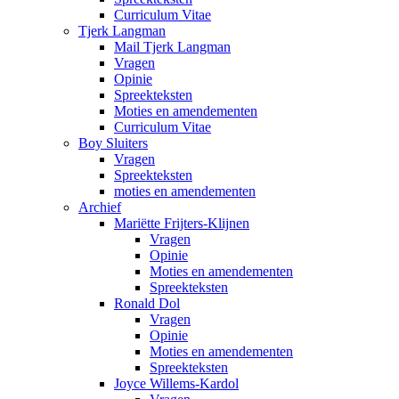
Curriculum Vitae
Tjerk Langman
Mail Tjerk Langman
Vragen
Opinie
Spreekteksten
Moties en amendementen
Curriculum Vitae
Boy Sluiters
Vragen
Spreekteksten
moties en amendementen
Archief
Mariëtte Frijters-Klijnen
Vragen
Opinie
Moties en amendementen
Spreekteksten
Ronald Dol
Vragen
Opinie
Moties en amendementen
Spreekteksten
Joyce Willems-Kardol