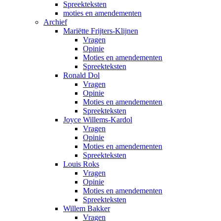
Spreekteksten
moties en amendementen
Archief
Mariëtte Frijters-Klijnen
Vragen
Opinie
Moties en amendementen
Spreekteksten
Ronald Dol
Vragen
Opinie
Moties en amendementen
Spreekteksten
Joyce Willems-Kardol
Vragen
Opinie
Moties en amendementen
Spreekteksten
Louis Roks
Vragen
Opinie
Moties en amendementen
Spreekteksten
Willem Bakker
Vragen