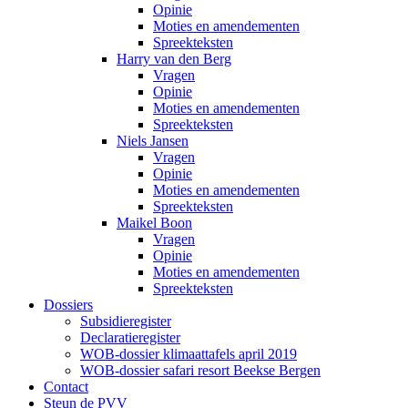
Opinie
Moties en amendementen
Spreekteksten
Harry van den Berg
Vragen
Opinie
Moties en amendementen
Spreekteksten
Niels Jansen
Vragen
Opinie
Moties en amendementen
Spreekteksten
Maikel Boon
Vragen
Opinie
Moties en amendementen
Spreekteksten
Dossiers
Subsidieregister
Declaratieregister
WOB-dossier klimaattafels april 2019
WOB-dossier safari resort Beekse Bergen
Contact
Steun de PVV