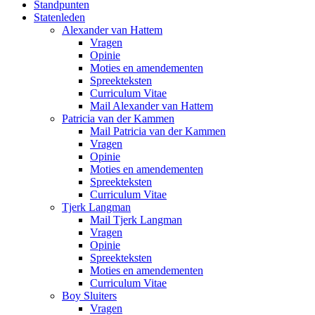
Standpunten
Statenleden
Alexander van Hattem
Vragen
Opinie
Moties en amendementen
Spreekteksten
Curriculum Vitae
Mail Alexander van Hattem
Patricia van der Kammen
Mail Patricia van der Kammen
Vragen
Opinie
Moties en amendementen
Spreekteksten
Curriculum Vitae
Tjerk Langman
Mail Tjerk Langman
Vragen
Opinie
Spreekteksten
Moties en amendementen
Curriculum Vitae
Boy Sluiters
Vragen