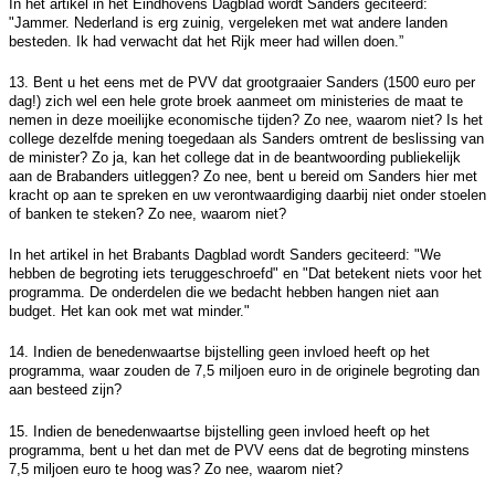
In het artikel in het Eindhovens Dagblad wordt Sanders geciteerd:
"Jammer. Nederland is erg zuinig, vergeleken met wat andere landen
besteden. Ik had verwacht dat het Rijk meer had willen doen.”
13. Bent u het eens met de PVV dat grootgraaier Sanders (1500 euro per
dag!) zich wel een hele grote broek aanmeet om ministeries de maat te
nemen in deze moeilijke economische tijden? Zo nee, waarom niet? Is het
college dezelfde mening toegedaan als Sanders omtrent de beslissing van
de minister? Zo ja, kan het college dat in de beantwoording publiekelijk
aan de Brabanders uitleggen? Zo nee, bent u bereid om Sanders hier met
kracht op aan te spreken en uw verontwaardiging daarbij niet onder stoelen
of banken te steken? Zo nee, waarom niet?
In het artikel in het Brabants Dagblad wordt Sanders geciteerd: "We
hebben de begroting iets teruggeschroefd" en "Dat betekent niets voor het
programma. De onderdelen die we bedacht hebben hangen niet aan
budget. Het kan ook met wat minder."
14. Indien de benedenwaartse bijstelling geen invloed heeft op het
programma, waar zouden de 7,5 miljoen euro in de originele begroting dan
aan besteed zijn?
15. Indien de benedenwaartse bijstelling geen invloed heeft op het
programma, bent u het dan met de PVV eens dat de begroting minstens
7,5 miljoen euro te hoog was? Zo nee, waarom niet?