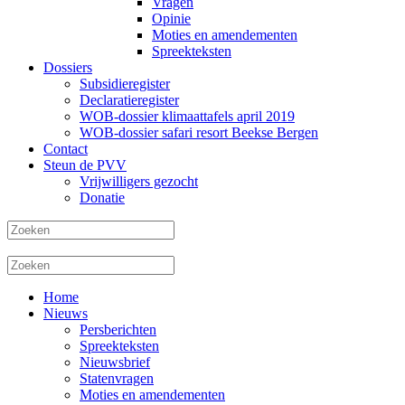
Vragen
Opinie
Moties en amendementen
Spreekteksten
Dossiers
Subsidieregister
Declaratieregister
WOB-dossier klimaattafels april 2019
WOB-dossier safari resort Beekse Bergen
Contact
Steun de PVV
Vrijwilligers gezocht
Donatie
Home
Nieuws
Persberichten
Spreekteksten
Nieuwsbrief
Statenvragen
Moties en amendementen