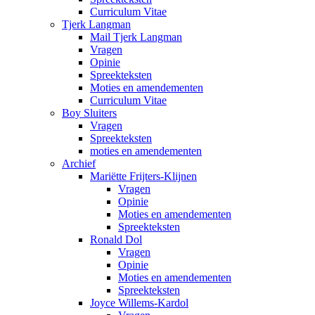
Curriculum Vitae
Tjerk Langman
Mail Tjerk Langman
Vragen
Opinie
Spreekteksten
Moties en amendementen
Curriculum Vitae
Boy Sluiters
Vragen
Spreekteksten
moties en amendementen
Archief
Mariëtte Frijters-Klijnen
Vragen
Opinie
Moties en amendementen
Spreekteksten
Ronald Dol
Vragen
Opinie
Moties en amendementen
Spreekteksten
Joyce Willems-Kardol