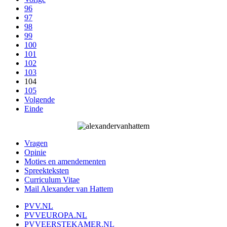
96
97
98
99
100
101
102
103
104
105
Volgende
Einde
Vragen
Opinie
Moties en amendementen
Spreekteksten
Curriculum Vitae
Mail Alexander van Hattem
PVV.NL
PVVEUROPA.NL
PVVEERSTEKAMER.NL