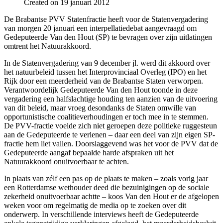
Created on 19 januari 2012
De Brabantse PVV Statenfractie heeft voor de Statenvergadering
van morgen 20 januari een interpellatiedebat aangevraagd om
Gedeputeerde Van den Hout (SP) te bevragen over zijn uitlatingen
omtrent het Natuurakkoord.
In de Statenvergadering van 9 december jl. werd dit akkoord over
het natuurbeleid tussen het Interprovinciaal Overleg (IPO) en het
Rijk door een meerderheid van de Brabantse Staten verworpen.
Verantwoordelijk Gedeputeerde Van den Hout toonde in deze
vergadering een halfslachtige houding ten aanzien van de uitvoering
van dit beleid, maar vroeg desondanks de Staten omwille van
opportunistische coalitieverhoudingen er toch mee in te stemmen.
De PVV-fractie voelde zich niet geroepen deze politieke ruggesteun
aan de Gedeputeerde te verlenen – daar een deel van zijn eigen SP-
fractie hem liet vallen. Doorslaggevend was het voor de PVV dat de
Gedeputeerde aangaf bepaalde harde afspraken uit het
Natuurakkoord onuitvoerbaar te achten.
In plaats van zélf een pas op de plaats te maken – zoals vorig jaar
een Rotterdamse wethouder deed die bezuinigingen op de sociale
zekerheid onuitvoerbaar achtte – koos Van den Hout er de afgelopen
weken voor om regelmatig de media op te zoeken over dit
onderwerp. In verschillende interviews heeft de Gedeputeerde