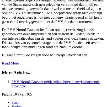
enkele tegenstrijdige verklaringen afgelegd, het meerderheidsbesluit
van de Staten naast zich neergelegd en verkondigd dat hij bij een
nieuwe stemming verwacht dat er wel een meerderheid zal zijn en
ook de PVV zal instemmen. De Gedeputeerde sprak hier voor zijn
beurt: het onderwerp is nog niet opnieuw geagendeerd en hij heeft
geen enkel overleg gevoerd met de PVV-fractie hieromtrent.
De PVV Noord-Brabant heeft dan ook met verbazing kennis
genomen van deze uitspraken en wil daarom de Gedeputeerde in
een interpellatiedebat aan de tand voelen over deze gang van zaken.
Dit staat los van eventuele vragen die de PVV fractie heeft over de
inhoudelijke ontwikkelingen rond het Natuurakkoord.
Bijgaand treft u de vragen voor het interpellatiedebat aan.
Read More
More Articles...
PVV Noord-Brab​ant mijdt spilzuchtige nieuwjaarsreceptie
Provincie
Pagina 104 van 105
Start
Vorige