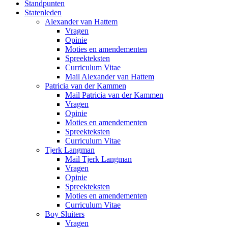
Standpunten
Statenleden
Alexander van Hattem
Vragen
Opinie
Moties en amendementen
Spreekteksten
Curriculum Vitae
Mail Alexander van Hattem
Patricia van der Kammen
Mail Patricia van der Kammen
Vragen
Opinie
Moties en amendementen
Spreekteksten
Curriculum Vitae
Tjerk Langman
Mail Tjerk Langman
Vragen
Opinie
Spreekteksten
Moties en amendementen
Curriculum Vitae
Boy Sluiters
Vragen