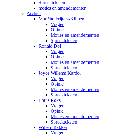
Spreekteksten
moties en amendementen
Archief
Mariëtte Frijters-Klijnen
Vragen
Opinie
Moties en amendementen
Spreekteksten
Ronald Dol
Vragen
Opinie
Moties en amendementen
Spreekteksten
Joyce Willems-Kardol
Vragen
Opinie
Moties en amendementen
Spreekteksten
Louis Roks
Vragen
Opinie
Moties en amendementen
Spreekteksten
Willem Bakker
Vragen