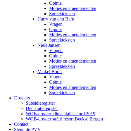
Opinie
Moties en amendementen
Spreekteksten
Harry van den Berg
Vragen
Opinie
Moties en amendementen
Spreekteksten
Niels Jansen
Vragen
Opinie
Moties en amendementen
Spreekteksten
Maikel Boon
Vragen
Opinie
Moties en amendementen
Spreekteksten
Dossiers
Subsidieregister
Declaratieregister
WOB-dossier klimaattafels april 2019
WOB-dossier safari resort Beekse Bergen
Contact
Steun de PVV