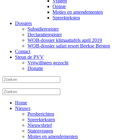
Vragen
Opinie
Moties en amendementen
Spreekteksten
Dossiers
Subsidieregister
Declaratieregister
WOB-dossier klimaattafels april 2019
WOB-dossier safari resort Beekse Bergen
Contact
Steun de PVV
Vrijwilligers gezocht
Donatie
Home
Nieuws
Persberichten
Spreekteksten
Nieuwsbrief
Statenvragen
Moties en amendementen