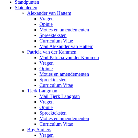
Standpunten
Statenleden
Alexander van Hattem
Vragen
Opinie
Moties en amendementen
Spreekteksten
Curriculum Vitae
Mail Alexander van Hattem
Patricia van der Kammen
Mail Patricia van der Kammen
Vragen
Opinie
Moties en amendementen
Spreekteksten
Curriculum Vitae
Tjerk Langman
Mail Tjerk Langman
Vragen
Opinie
Spreekteksten
Moties en amendementen
Curriculum Vitae
Boy Sluiters
Vragen