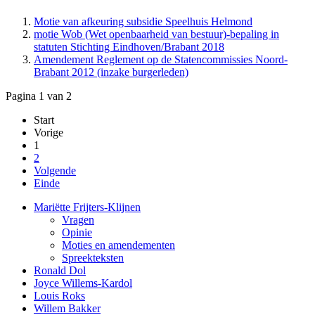
Motie van afkeuring subsidie Speelhuis Helmond
motie Wob (Wet openbaarheid van bestuur)-bepaling in
statuten Stichting Eindhoven/Brabant 2018
Amendement Reglement op de Statencommissies Noord-
Brabant 2012 (inzake burgerleden)
Pagina 1 van 2
Start
Vorige
1
2
Volgende
Einde
Mariëtte Frijters-Klijnen
Vragen
Opinie
Moties en amendementen
Spreekteksten
Ronald Dol
Joyce Willems-Kardol
Louis Roks
Willem Bakker