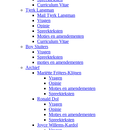
Curriculum Vitae
Tjerk Langman
Mail Tjerk Langman
Vragen
Opinie
Spreekteksten
Moties en amendementen
Curriculum Vitae
Boy Sluiters
Vragen
Spreekteksten
moties en amendementen
Archief
Mariëtte Frijters-Klijnen
Vragen
Opinie
Moties en amendementen
Spreekteksten
Ronald Dol
Vragen
Opinie
Moties en amendementen
Spreekteksten
Joyce Willems-Kardol