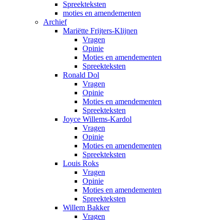
Spreekteksten
moties en amendementen
Archief
Mariëtte Frijters-Klijnen
Vragen
Opinie
Moties en amendementen
Spreekteksten
Ronald Dol
Vragen
Opinie
Moties en amendementen
Spreekteksten
Joyce Willems-Kardol
Vragen
Opinie
Moties en amendementen
Spreekteksten
Louis Roks
Vragen
Opinie
Moties en amendementen
Spreekteksten
Willem Bakker
Vragen