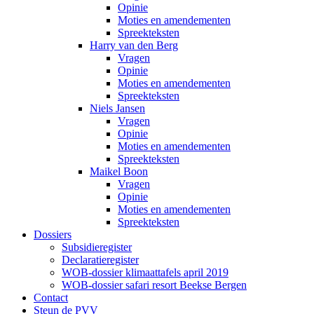
Opinie
Moties en amendementen
Spreekteksten
Harry van den Berg
Vragen
Opinie
Moties en amendementen
Spreekteksten
Niels Jansen
Vragen
Opinie
Moties en amendementen
Spreekteksten
Maikel Boon
Vragen
Opinie
Moties en amendementen
Spreekteksten
Dossiers
Subsidieregister
Declaratieregister
WOB-dossier klimaattafels april 2019
WOB-dossier safari resort Beekse Bergen
Contact
Steun de PVV