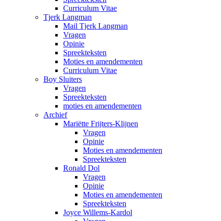
Curriculum Vitae
Tjerk Langman
Mail Tjerk Langman
Vragen
Opinie
Spreekteksten
Moties en amendementen
Curriculum Vitae
Boy Sluiters
Vragen
Spreekteksten
moties en amendementen
Archief
Mariëtte Frijters-Klijnen
Vragen
Opinie
Moties en amendementen
Spreekteksten
Ronald Dol
Vragen
Opinie
Moties en amendementen
Spreekteksten
Joyce Willems-Kardol