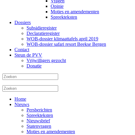
Vragen
Opinie
Moties en amendementen
Spreekteksten
Dossiers
Subsidieregister
Declaratieregister
WOB-dossier klimaattafels april 2019
WOB-dossier safari resort Beekse Bergen
Contact
Steun de PVV
Vrijwilligers gezocht
Donatie
Home
Nieuws
Persberichten
Spreekteksten
Nieuwsbrief
Statenvragen
Moties en amendementen