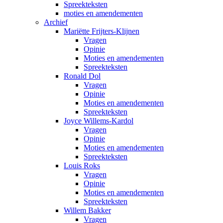
Spreekteksten
moties en amendementen
Archief
Mariëtte Frijters-Klijnen
Vragen
Opinie
Moties en amendementen
Spreekteksten
Ronald Dol
Vragen
Opinie
Moties en amendementen
Spreekteksten
Joyce Willems-Kardol
Vragen
Opinie
Moties en amendementen
Spreekteksten
Louis Roks
Vragen
Opinie
Moties en amendementen
Spreekteksten
Willem Bakker
Vragen