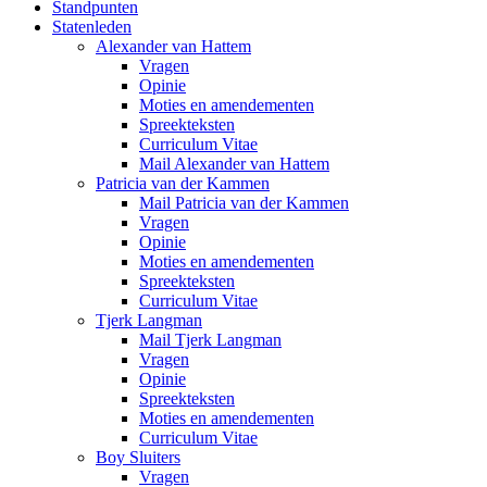
Standpunten
Statenleden
Alexander van Hattem
Vragen
Opinie
Moties en amendementen
Spreekteksten
Curriculum Vitae
Mail Alexander van Hattem
Patricia van der Kammen
Mail Patricia van der Kammen
Vragen
Opinie
Moties en amendementen
Spreekteksten
Curriculum Vitae
Tjerk Langman
Mail Tjerk Langman
Vragen
Opinie
Spreekteksten
Moties en amendementen
Curriculum Vitae
Boy Sluiters
Vragen