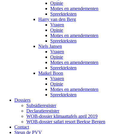
Opinie
Moties en amendementen
Spreekteksten
Harry van den Berg
Vragen
Opinie
Moties en amendementen
Spreekteksten
Niels Jansen
Vragen
Opinie
Moties en amendementen
Spreekteksten
Maikel Boon
Vragen
Opinie
Moties en amendementen
Spreekteksten
Dossiers
Subsidieregister
Declaratieregister
WOB-dossier klimaattafels april 2019
WOB-dossier safari resort Beekse Bergen
Contact
Steun de PVV