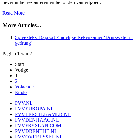
liever in het restaureren en behouden van erfgoed.
Read More
More Articles...
Spreektekst Rapport Zuidelijke Rekenkamer ‘Drinkwater in
gedrang’
Pagina 1 van 2
Start
Vorige
1
2
Volgende
Einde
PVV.NL
PVVEUROPA.NL
PVVEERSTEKAMER.NL
PVVDENHAAG.NL
PVVFRYSLAN.COM
PVVDRENTHE.NL
PVVOVERIJSSEL.NL