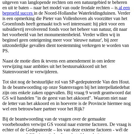
uitgeven van langlopende rechten om een natuurgebied te beheren
en uit te baten – naar het model van oude feodale rechten – is
al een
beproefd succes
in de Noord-Hollandse Waterleidingduinen. Verder
is een opmerking die Pieter van Vollenhoven als voorzitter van het
Groenfonds heeft gemaakt toch wel interessant: hij pleit voor een
subsidievrij revolverend fonds voor het beheer van natuur, dit naar
het voorbeeld van het monumentenbeleid. Verder willen wij in
beginsel geen onteigening meer voor 'nieuwe natuur', bij zeer
uitzonderlijke gevallen dient toestemming verkregen te worden van
PS.
Naast de motie dien ik tevens een amendement in om iedere
verwijzing naar ambities uit het bestuursakkoord uit het
Statenvoorstel te verwijderen.
Tot slot nog de bestuurlijke rol van SP-gedeputeerde Van den Hout.
In de beantwoording op onze Statenvragen bij het interpellatiedebat
zijn ons enkele zaken opgevallen. Bij vraag 9 wordt geantwoord dat
GS wil handelen "in de geest van het akkoord". Waarom niet naar
de letter van het akkoord en in hoeverre is de Provincie hiermee nog
wel een betrouwbare partner voor het Rijk?
Bij de beantwoording van de vragen over de gemaakte
voorbehouden verwijst GS vooral naar externe factoren. De vraag is
echter of de Gedeputeerde – los van deze externe factoren - wél de