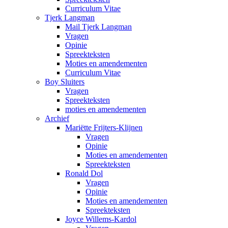
Curriculum Vitae
Tjerk Langman
Mail Tjerk Langman
Vragen
Opinie
Spreekteksten
Moties en amendementen
Curriculum Vitae
Boy Sluiters
Vragen
Spreekteksten
moties en amendementen
Archief
Mariëtte Frijters-Klijnen
Vragen
Opinie
Moties en amendementen
Spreekteksten
Ronald Dol
Vragen
Opinie
Moties en amendementen
Spreekteksten
Joyce Willems-Kardol