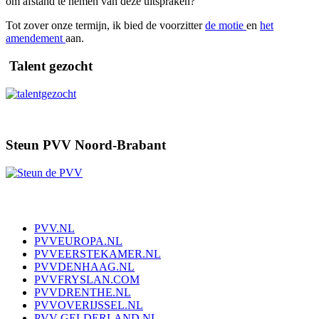
om afstand te nemen van deze uitspraken?
Tot zover onze termijn, ik bied de voorzitter
de motie
en
het
amendement
aan.
Talent gezocht
Steun PVV Noord-Brabant
PVV.NL
PVVEUROPA.NL
PVVEERSTEKAMER.NL
PVVDENHAAG.NL
PVVFRYSLAN.COM
PVVDRENTHE.NL
PVVOVERIJSSEL.NL
PVV-GELDERLAND.NL