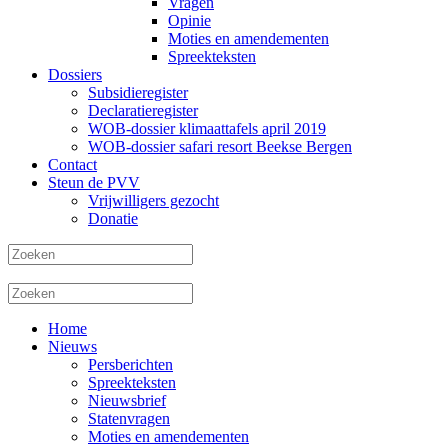
Vragen
Opinie
Moties en amendementen
Spreekteksten
Dossiers
Subsidieregister
Declaratieregister
WOB-dossier klimaattafels april 2019
WOB-dossier safari resort Beekse Bergen
Contact
Steun de PVV
Vrijwilligers gezocht
Donatie
Home
Nieuws
Persberichten
Spreekteksten
Nieuwsbrief
Statenvragen
Moties en amendementen