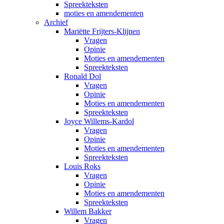
Spreekteksten
moties en amendementen
Archief
Mariëtte Frijters-Klijnen
Vragen
Opinie
Moties en amendementen
Spreekteksten
Ronald Dol
Vragen
Opinie
Moties en amendementen
Spreekteksten
Joyce Willems-Kardol
Vragen
Opinie
Moties en amendementen
Spreekteksten
Louis Roks
Vragen
Opinie
Moties en amendementen
Spreekteksten
Willem Bakker
Vragen