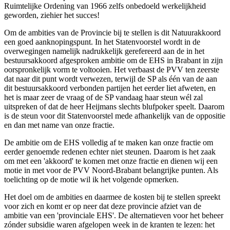
Ruimtelijke Ordening van 1966 zelfs onbedoeld werkelijkheid
geworden, ziehier het succes!
Om de ambities van de Provincie bij te stellen is dit Natuurakkoord
een goed aanknopingspunt. In het Statenvoorstel wordt in de
overwegingen namelijk nadrukkelijk gerefereerd aan de in het
bestuursakkoord afgesproken ambitie om de EHS in Brabant in zijn
oorspronkelijk vorm te voltooien. Het verbaast de PVV ten zeerste
dat naar dit punt wordt verwezen, terwijl de SP als één van de aan
dit bestuursakkoord verbonden partijen het eerder liet afweten, en
het is maar zeer de vraag of de SP vandaag haar steun wél zal
uitspreken of dat de heer Heijmans slechts blufpoker speelt. Daarom
is de steun voor dit Statenvoorstel mede afhankelijk van de oppositie
en dan met name van onze fractie.
De ambitie om de EHS volledig af te maken kan onze fractie om
eerder genoemde redenen echter niet steunen. Daarom is het zaak
om met een 'akkoord' te komen met onze fractie en dienen wij een
motie in met voor de PVV Noord-Brabant belangrijke punten. Als
toelichting op de motie wil ik het volgende opmerken.
Het doel om de ambities en daarmee de kosten bij te stellen spreekt
voor zich en komt er op neer dat deze provincie afziet van de
ambitie van een 'provinciale EHS'. De alternatieven voor het beheer
zónder subsidie waren afgelopen week in de kranten te lezen: het