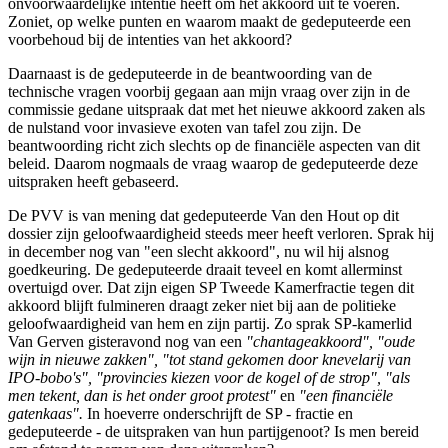
onvoorwaardelijke intentie heeft om het akkoord uit te voeren.
Zoniet, op welke punten en waarom maakt de gedeputeerde een
voorbehoud bij de intenties van het akkoord?
Daarnaast is de gedeputeerde in de beantwoording van de
technische vragen voorbij gegaan aan mijn vraag over zijn in de
commissie gedane uitspraak dat met het nieuwe akkoord zaken als
de nulstand voor invasieve exoten van tafel zou zijn. De
beantwoording richt zich slechts op de financiële aspecten van dit
beleid. Daarom nogmaals de vraag waarop de gedeputeerde deze
uitspraken heeft gebaseerd.
De PVV is van mening dat gedeputeerde Van den Hout op dit
dossier zijn geloofwaardigheid steeds meer heeft verloren. Sprak hij
in december nog van "een slecht akkoord", nu wil hij alsnog
goedkeuring. De gedeputeerde draait teveel en komt allerminst
overtuigd over. Dat zijn eigen SP Tweede Kamerfractie tegen dit
akkoord blijft fulmineren draagt zeker niet bij aan de politieke
geloofwaardigheid van hem en zijn partij. Zo sprak SP-kamerlid
Van Gerven gisteravond nog van een
"chantageakkoord", "oude
wijn in nieuwe zakken", "tot stand gekomen door knevelarij van
IPO-bobo's", "provincies kiezen voor de kogel of de strop", "als
men tekent, dan is het onder groot protest"
en
"een financiële
gatenkaas".
In hoeverre onderschrijft de SP - fractie en
gedeputeerde - de uitspraken van hun partijgenoot? Is men bereid