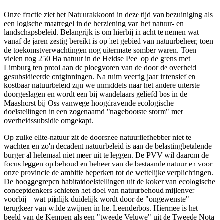
Onze fractie ziet het Natuurakkoord in deze tijd van bezuiniging als
een logische maatregel in de herziening van het natuur- en
landschapsbeleid. Belangrijk is om hierbij in acht te nemen wat
vanaf de jaren zestig bereikt is op het gebied van natuurbeheer, toen
de toekomstverwachtingen nog uitermate somber waren. Toen
vielen nog 250 Ha natuur in de Heidse Peel op de grens met
Limburg ten prooi aan de ploegvoren van de door de overheid
gesubsidieerde ontginningen. Na ruim veertig jaar intensief en
kostbaar natuurbeleid zijn we inmiddels naar het andere uiterste
doorgeslagen en wordt een bij wandelaars geliefd bos in de
Maashorst bij Oss vanwege hoogdravende ecologische
doelstellingen in een zogenaamd "nagebootste storm" met
overheidssubsidie omgekapt.
Op zulke elite-natuur zit de doorsnee natuurliefhebber niet te
wachten en zo'n decadent natuurbeleid is aan de belastingbetalende
burger al helemaal niet meer uit te leggen. De PVV wil daarom de
focus leggen op behoud en beheer van de bestaande natuur en voor
onze provincie de ambitie beperken tot de wettelijke verplichtingen.
De hooggegrepen habitatdoelstellingen uit de koker van ecologische
conceptdenkers schieten het doel van natuurbehoud mijlenver
voorbij – wat pijnlijk duidelijk wordt door de "ongewenste"
terugkeer van wilde zwijnen in het Leenderbos. Hiermee is het
beeld van de Kempen als een "tweede Veluwe" uit de Tweede Nota