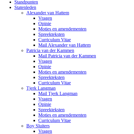
Standpunten
Statenleden
Alexander van Hattem
Vragen
Opinie
Moties en amendementen
Spreekteksten
Curriculum Vitae
Mail Alexander van Hattem
Patricia van der Kammen
Mail Patricia van der Kammen
Vragen
Opinie
Moties en amendementen
Spreekteksten
Curriculum Vitae
Tjerk Langman
Mail Tjerk Langman
Vragen
Opinie
Spreekteksten
Moties en amendementen
Curriculum Vitae
Boy Sluiters
Vragen