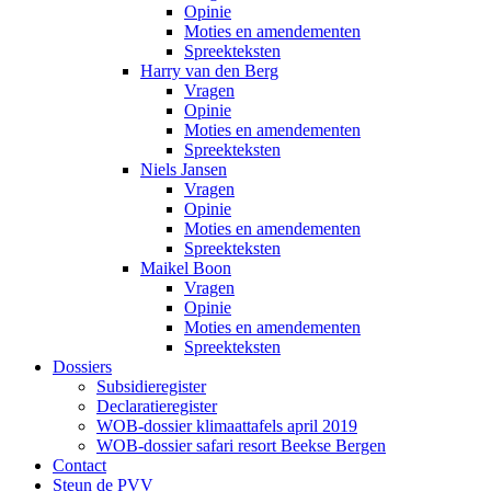
Opinie
Moties en amendementen
Spreekteksten
Harry van den Berg
Vragen
Opinie
Moties en amendementen
Spreekteksten
Niels Jansen
Vragen
Opinie
Moties en amendementen
Spreekteksten
Maikel Boon
Vragen
Opinie
Moties en amendementen
Spreekteksten
Dossiers
Subsidieregister
Declaratieregister
WOB-dossier klimaattafels april 2019
WOB-dossier safari resort Beekse Bergen
Contact
Steun de PVV