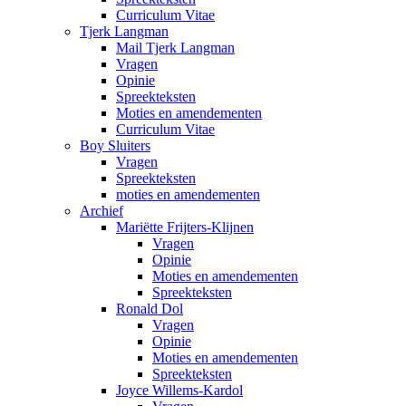
Curriculum Vitae
Tjerk Langman
Mail Tjerk Langman
Vragen
Opinie
Spreekteksten
Moties en amendementen
Curriculum Vitae
Boy Sluiters
Vragen
Spreekteksten
moties en amendementen
Archief
Mariëtte Frijters-Klijnen
Vragen
Opinie
Moties en amendementen
Spreekteksten
Ronald Dol
Vragen
Opinie
Moties en amendementen
Spreekteksten
Joyce Willems-Kardol