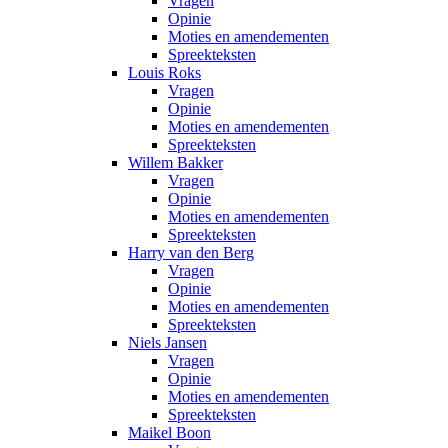
Vragen
Opinie
Moties en amendementen
Spreekteksten
Louis Roks
Vragen
Opinie
Moties en amendementen
Spreekteksten
Willem Bakker
Vragen
Opinie
Moties en amendementen
Spreekteksten
Harry van den Berg
Vragen
Opinie
Moties en amendementen
Spreekteksten
Niels Jansen
Vragen
Opinie
Moties en amendementen
Spreekteksten
Maikel Boon