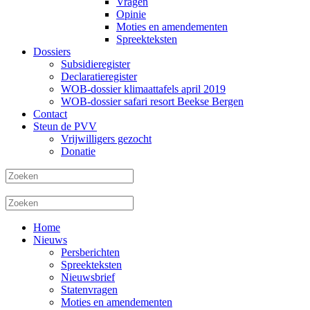
Vragen
Opinie
Moties en amendementen
Spreekteksten
Dossiers
Subsidieregister
Declaratieregister
WOB-dossier klimaattafels april 2019
WOB-dossier safari resort Beekse Bergen
Contact
Steun de PVV
Vrijwilligers gezocht
Donatie
Home
Nieuws
Persberichten
Spreekteksten
Nieuwsbrief
Statenvragen
Moties en amendementen