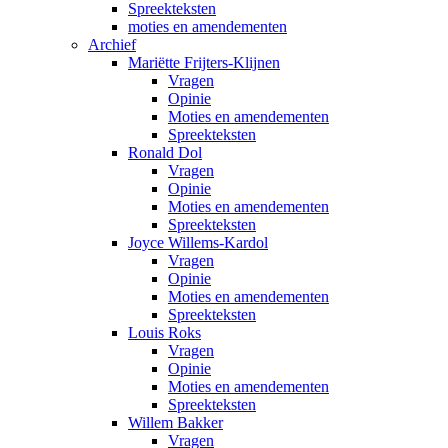
Spreekteksten
moties en amendementen
Archief
Mariëtte Frijters-Klijnen
Vragen
Opinie
Moties en amendementen
Spreekteksten
Ronald Dol
Vragen
Opinie
Moties en amendementen
Spreekteksten
Joyce Willems-Kardol
Vragen
Opinie
Moties en amendementen
Spreekteksten
Louis Roks
Vragen
Opinie
Moties en amendementen
Spreekteksten
Willem Bakker
Vragen