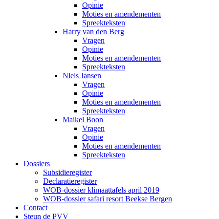
Opinie
Moties en amendementen
Spreekteksten
Harry van den Berg
Vragen
Opinie
Moties en amendementen
Spreekteksten
Niels Jansen
Vragen
Opinie
Moties en amendementen
Spreekteksten
Maikel Boon
Vragen
Opinie
Moties en amendementen
Spreekteksten
Dossiers
Subsidieregister
Declaratieregister
WOB-dossier klimaattafels april 2019
WOB-dossier safari resort Beekse Bergen
Contact
Steun de PVV