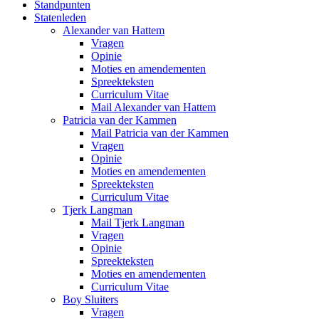
Standpunten
Statenleden
Alexander van Hattem
Vragen
Opinie
Moties en amendementen
Spreekteksten
Curriculum Vitae
Mail Alexander van Hattem
Patricia van der Kammen
Mail Patricia van der Kammen
Vragen
Opinie
Moties en amendementen
Spreekteksten
Curriculum Vitae
Tjerk Langman
Mail Tjerk Langman
Vragen
Opinie
Spreekteksten
Moties en amendementen
Curriculum Vitae
Boy Sluiters
Vragen