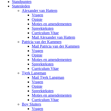
Standpunten
Statenleden
Alexander van Hattem
Vragen
Opinie
Moties en amendementen
Spreekteksten
Curriculum Vitae
Mail Alexander van Hattem
Patricia van der Kammen
Mail Patricia van der Kammen
Vragen
Opinie
Moties en amendementen
Spreekteksten
Curriculum Vitae
Tjerk Langman
Mail Tjerk Langman
Vragen
Opinie
Spreekteksten
Moties en amendementen
Curriculum Vitae
Boy Sluiters
Vragen