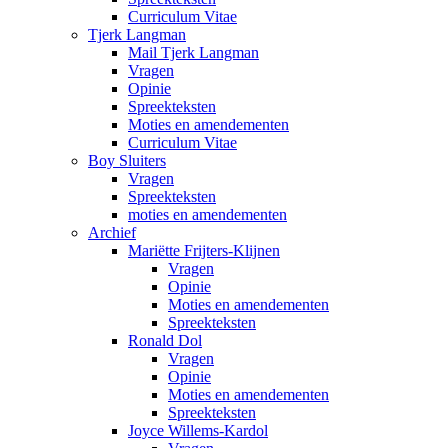
Curriculum Vitae
Tjerk Langman
Mail Tjerk Langman
Vragen
Opinie
Spreekteksten
Moties en amendementen
Curriculum Vitae
Boy Sluiters
Vragen
Spreekteksten
moties en amendementen
Archief
Mariëtte Frijters-Klijnen
Vragen
Opinie
Moties en amendementen
Spreekteksten
Ronald Dol
Vragen
Opinie
Moties en amendementen
Spreekteksten
Joyce Willems-Kardol