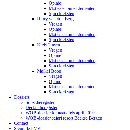
Opinie
Moties en amendementen
Spreekteksten
Harry van den Berg
Vragen
Opinie
Moties en amendementen
Spreekteksten
Niels Jansen
Vragen
Opinie
Moties en amendementen
Spreekteksten
Maikel Boon
Vragen
Opinie
Moties en amendementen
Spreekteksten
Dossiers
Subsidieregister
Declaratieregister
WOB-dossier klimaattafels april 2019
WOB-dossier safari resort Beekse Bergen
Contact
Steun de PVV