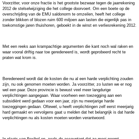
Voorzitter, voor onze fractie is het grootste bezwaar tegen de jaarrekening
2012 de stelselwijziging die het college doorvoert. Om een boete op de
overschrijding van de EMU saldonorm te omzeilen, heeft het college
zonder blikken of blozen ruim 600 miljoen aan lasten die eigenlijk pas in
toekomstige jaren thuishoren, geboekt in de winst en verliesrekening 2012.
Met een reeks aan krampachtige argumenten die kant noch wal raken en
waar vooral driftig naar toe geredeneerd is, wordt geprobeerd recht te
praten wat krom is.
Beredeneerd wordt dat de kosten die nu al een harde verplichting zouden
zijn, nu ook genomen moeten worden. Ja voorzitter, zo lusten we er nog
wel een paar. Deze provincie is bewust veel meer langdurige
verplichtingen aangegaan. Waar voorheen een toezegging aan een
subsidi
ë
nt werd gedaan voor een jaar, zijn nu meerjarige harde
toezeggingen gedaan. Oftewel, u heeft verplichtingen zelf eerst meerjarig
hard gemaakt en vervolgens gaat u melden dat het belangrijk is dat harde
verplichtingen nu als kosten moeten worden verantwoord.
In plaats van flexibel en -zoals de accountant dat zo mooi noemt-