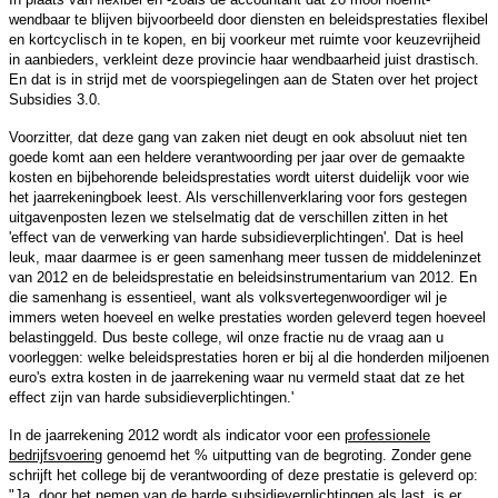
wendbaar te blijven bijvoorbeeld door diensten en beleidsprestaties flexibel
en kortcyclisch in te kopen, en bij voorkeur met ruimte voor keuzevrijheid
in aanbieders, verkleint deze provincie haar wendbaarheid juist drastisch.
En dat is in strijd met de voorspiegelingen aan de Staten over het project
Subsidies 3.0.
Voorzitter, dat deze gang van zaken niet deugt en ook absoluut niet ten
goede komt aan een heldere verantwoording per jaar over de gemaakte
kosten en bijbehorende beleidsprestaties wordt uiterst duidelijk voor wie
het jaarrekeningboek leest. Als verschillenverklaring voor fors gestegen
uitgavenposten lezen we stelselmatig dat de verschillen zitten in het
'effect van de verwerking van harde subsidieverplichtingen'. Dat is heel
leuk, maar daarmee is er geen samenhang meer tussen de middeleninzet
van 2012 en de beleidsprestatie en beleidsinstrumentarium van 2012. En
die samenhang is essentieel, want als volksvertegenwoordiger wil je
immers weten hoeveel en welke prestaties worden geleverd tegen hoeveel
belastinggeld. Dus beste college, wil onze fractie nu de vraag aan u
voorleggen: welke beleidsprestaties horen er bij al die honderden miljoenen
euro's extra kosten in de jaarrekening waar nu vermeld staat dat ze het
effect zijn van harde subsidieverplichtingen.'
In de jaarrekening 2012 wordt als indicator voor een
professionele
bedrijfsvoering
genoemd het % uitputting van de begroting. Zonder gene
schrijft het college bij de verantwoording of deze prestatie is geleverd op:
"Ja, door het nemen van de harde subsidieverplichtingen als last, is er