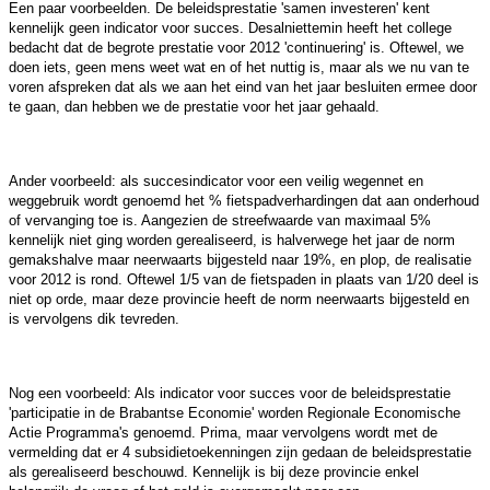
Een paar voorbeelden. De beleidsprestatie 'samen investeren' kent
kennelijk geen indicator voor succes. Desalniettemin heeft het college
bedacht dat de begrote prestatie voor 2012 'continuering' is. Oftewel, we
doen iets, geen mens weet wat en of het nuttig is, maar als we nu van te
voren afspreken dat als we aan het eind van het jaar besluiten ermee door
te gaan, dan hebben we de prestatie voor het jaar gehaald.
Ander voorbeeld: als succesindicator voor een veilig wegennet en
weggebruik wordt genoemd het % fietspadverhardingen dat aan onderhoud
of vervanging toe is. Aangezien de streefwaarde van maximaal 5%
kennelijk niet ging worden gerealiseerd, is halverwege het jaar de norm
gemakshalve maar neerwaarts bijgesteld naar 19%, en plop, de realisatie
voor 2012 is rond. Oftewel 1/5 van de fietspaden in plaats van 1/20 deel is
niet op orde, maar deze provincie heeft de norm neerwaarts bijgesteld en
is vervolgens dik tevreden.
Nog een voorbeeld: Als indicator voor succes voor de beleidsprestatie
'participatie in de Brabantse Economie' worden Regionale Economische
Actie Programma's genoemd. Prima, maar vervolgens wordt met de
vermelding dat er 4 subsidietoekenningen zijn gedaan de beleidsprestatie
als gerealiseerd beschouwd. Kennelijk is bij deze provincie enkel