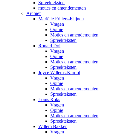
Spreekteksten
moties en amendementen
Archief
Mariëtte Frijters-Klijnen
Vragen
Opinie
Moties en amendementen
Spreekteksten
Ronald Dol
Vragen
Opinie
Moties en amendementen
Spreekteksten
Joyce Willems-Kardol
Vragen
Opinie
Moties en amendementen
Spreekteksten
Louis Roks
Vragen
Opinie
Moties en amendementen
Spreekteksten
Willem Bakker
Vragen