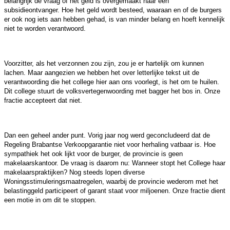
belangrijk de vraag of het geld is overgemaakt naar een
subsidieontvanger. Hoe het geld wordt besteed, waaraan en of de burgers
er ook nog iets aan hebben gehad, is van minder belang en hoeft kennelijk
niet te worden verantwoord.
Voorzitter, als het verzonnen zou zijn, zou je er hartelijk om kunnen
lachen. Maar aangezien we hebben het over letterlijke tekst uit de
verantwoording die het college hier aan ons voorlegt, is het om te huilen.
Dit college stuurt de volksvertegenwoording met bagger het bos in. Onze
fractie accepteert dat niet.
Dan een geheel ander punt. Vorig jaar nog werd geconcludeerd dat de
Regeling Brabantse Verkoopgarantie niet voor herhaling vatbaar is. Hoe
sympathiek het ook lijkt voor de burger, de provincie is geen
makelaarskantoor. De vraag is daarom nu: Wanneer stopt het College haar
makelaarspraktijken? Nog steeds lopen diverse
Woningsstimuleringsmaatregelen, waarbij de provincie wederom met het
belastinggeld participeert of garant staat voor miljoenen. Onze fractie dient
een motie in om dit te stoppen.