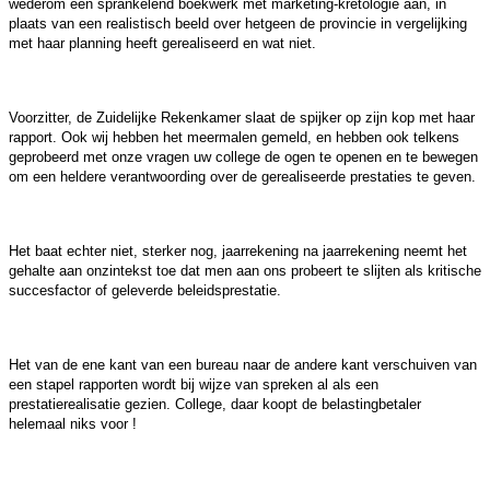
wederom een sprankelend boekwerk met marketing-kretologie aan, in
plaats van een realistisch beeld over hetgeen de provincie in vergelijking
met haar planning heeft gerealiseerd en wat niet.
Voorzitter, de Zuidelijke Rekenkamer slaat de spijker op zijn kop met haar
rapport. Ook wij hebben het meermalen gemeld, en hebben ook telkens
geprobeerd met onze vragen uw college de ogen te openen en te bewegen
om een heldere verantwoording over de gerealiseerde prestaties te geven.
Het baat echter niet, sterker nog, jaarrekening na jaarrekening neemt het
gehalte aan onzintekst toe dat men aan ons probeert te slijten als kritische
succesfactor of geleverde beleidsprestatie.
Het van de ene kant van een bureau naar de andere kant verschuiven van
een stapel rapporten wordt bij wijze van spreken al als een
prestatierealisatie gezien. College, daar koopt de belastingbetaler
helemaal niks voor !