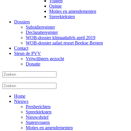
Vragen
Opinie
Moties en amendementen
Spreekteksten
Dossiers
Subsidieregister
Declaratieregister
WOB-dossier klimaattafels april 2019
WOB-dossier safari resort Beekse Bergen
Contact
Steun de PVV
Vrijwilligers gezocht
Donatie
Home
Nieuws
Persberichten
Spreekteksten
Nieuwsbrief
Statenvragen
Moties en amendementen