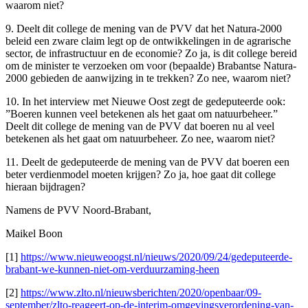
waarom niet?
9. Deelt dit college de mening van de PVV dat het Natura-2000
beleid een zware claim legt op de ontwikkelingen in de agrarische
sector, de infrastructuur en de economie? Zo ja, is dit college bereid
om de minister te verzoeken om voor (bepaalde) Brabantse Natura-
2000 gebieden de aanwijzing in te trekken? Zo nee, waarom niet?
10. In het interview met Nieuwe Oost zegt de gedeputeerde ook:
”Boeren kunnen veel betekenen als het gaat om natuurbeheer.”
Deelt dit college de mening van de PVV dat boeren nu al veel
betekenen als het gaat om natuurbeheer. Zo nee, waarom niet?
11. Deelt de gedeputeerde de mening van de PVV dat boeren een
beter verdienmodel moeten krijgen? Zo ja, hoe gaat dit college
hieraan bijdragen?
Namens de PVV Noord-Brabant,
Maikel Boon
[1]
https://www.nieuweoogst.nl/nieuws/2020/09/24/gedeputeerde-
brabant-we-kunnen-niet-om-verduurzaming-heen
[2]
https://www.zlto.nl/nieuwsberichten/2020/openbaar/09-
september/zlto-reageert-op-de-interim-omgevingsverordening-van-