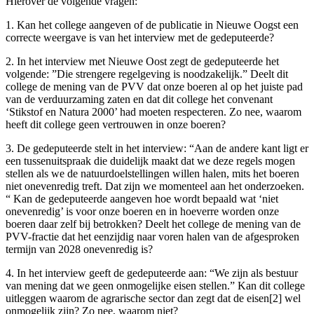
Hierover de volgende vragen:
1. Kan het college aangeven of de publicatie in Nieuwe Oogst een
correcte weergave is van het interview met de gedeputeerde?
2. In het interview met Nieuwe Oost zegt de gedeputeerde het
volgende: ”Die strengere regelgeving is noodzakelijk.” Deelt dit
college de mening van de PVV dat onze boeren al op het juiste pad
van de verduurzaming zaten en dat dit college het convenant
‘Stikstof en Natura 2000’ had moeten respecteren. Zo nee, waarom
heeft dit college geen vertrouwen in onze boeren?
3. De gedeputeerde stelt in het interview: “Aan de andere kant ligt er
een tussenuitspraak die duidelijk maakt dat we deze regels mogen
stellen als we de natuurdoelstellingen willen halen, mits het boeren
niet onevenredig treft. Dat zijn we momenteel aan het onderzoeken.
“ Kan de gedeputeerde aangeven hoe wordt bepaald wat ‘niet
onevenredig’ is voor onze boeren en in hoeverre worden onze
boeren daar zelf bij betrokken? Deelt het college de mening van de
PVV-fractie dat het eenzijdig naar voren halen van de afgesproken
termijn van 2028 onevenredig is?
4. In het interview geeft de gedeputeerde aan: “We zijn als bestuur
van mening dat we geen onmogelijke eisen stellen.” Kan dit college
uitleggen waarom de agrarische sector dan zegt dat de eisen[2] wel
onmogelijk zijn? Zo nee, waarom niet?