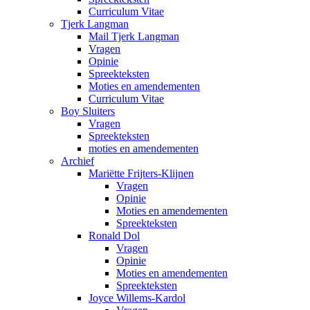
Curriculum Vitae
Tjerk Langman
Mail Tjerk Langman
Vragen
Opinie
Spreekteksten
Moties en amendementen
Curriculum Vitae
Boy Sluiters
Vragen
Spreekteksten
moties en amendementen
Archief
Mariëtte Frijters-Klijnen
Vragen
Opinie
Moties en amendementen
Spreekteksten
Ronald Dol
Vragen
Opinie
Moties en amendementen
Spreekteksten
Joyce Willems-Kardol