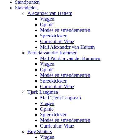
Standpunten
Statenleden
Alexander van Hattem
Vragen
Opinie
Moties en amendementen
Spreekteksten
Curriculum Vitae
Mail Alexander van Hattem
Patricia van der Kammen
Mail Patricia van der Kammen
Vragen
Opinie
Moties en amendementen
Spreekteksten
Curriculum Vitae
Tjerk Langman
Mail Tjerk Langman
Vragen
Opinie
Spreekteksten
Moties en amendementen
Curriculum Vitae
Boy Sluiters
Vragen