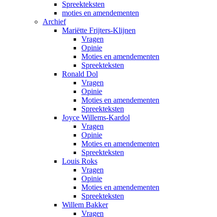
Spreekteksten
moties en amendementen
Archief
Mariëtte Frijters-Klijnen
Vragen
Opinie
Moties en amendementen
Spreekteksten
Ronald Dol
Vragen
Opinie
Moties en amendementen
Spreekteksten
Joyce Willems-Kardol
Vragen
Opinie
Moties en amendementen
Spreekteksten
Louis Roks
Vragen
Opinie
Moties en amendementen
Spreekteksten
Willem Bakker
Vragen