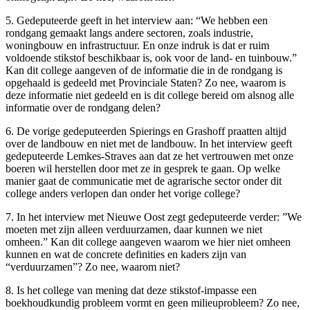
5. Gedeputeerde geeft in het interview aan: “We hebben een
rondgang gemaakt langs andere sectoren, zoals industrie,
woningbouw en infrastructuur. En onze indruk is dat er ruim
voldoende stikstof beschikbaar is, ook voor de land- en tuinbouw.”
Kan dit college aangeven of de informatie die in de rondgang is
opgehaald is gedeeld met Provinciale Staten? Zo nee, waarom is
deze informatie niet gedeeld en is dit college bereid om alsnog alle
informatie over de rondgang delen?
6. De vorige gedeputeerden Spierings en Grashoff praatten altijd
over de landbouw en niet met de landbouw. In het interview geeft
gedeputeerde Lemkes-Straves aan dat ze het vertrouwen met onze
boeren wil herstellen door met ze in gesprek te gaan. Op welke
manier gaat de communicatie met de agrarische sector onder dit
college anders verlopen dan onder het vorige college?
7. In het interview met Nieuwe Oost zegt gedeputeerde verder: ”We
moeten met zijn alleen verduurzamen, daar kunnen we niet
omheen.” Kan dit college aangeven waarom we hier niet omheen
kunnen en wat de concrete definities en kaders zijn van
“verduurzamen”? Zo nee, waarom niet?
8. Is het college van mening dat deze stikstof-impasse een
boekhoudkundig probleem vormt en geen milieuprobleem? Zo nee,