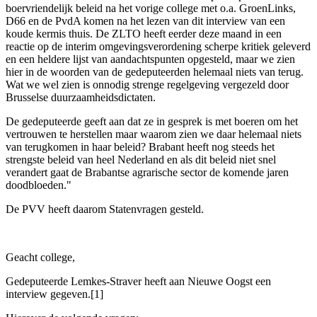
boervriendelijk beleid na het vorige college met o.a. GroenLinks,
D66 en de PvdA komen na het lezen van dit interview van een
koude kermis thuis. De ZLTO heeft eerder deze maand in een
reactie op de interim omgevingsverordening scherpe kritiek geleverd
en een heldere lijst van aandachtspunten opgesteld, maar we zien
hier in de woorden van de gedeputeerden helemaal niets van terug.
Wat we wel zien is onnodig strenge regelgeving vergezeld door
Brusselse duurzaamheidsdictaten.
De gedeputeerde geeft aan dat ze in gesprek is met boeren om het
vertrouwen te herstellen maar waarom zien we daar helemaal niets
van terugkomen in haar beleid? Brabant heeft nog steeds het
strengste beleid van heel Nederland en als dit beleid niet snel
verandert gaat de Brabantse agrarische sector de komende jaren
doodbloeden."
De PVV heeft daarom Statenvragen gesteld.
Geacht college,
Gedeputeerde Lemkes-Straver heeft aan Nieuwe Oogst een
interview gegeven.[1]