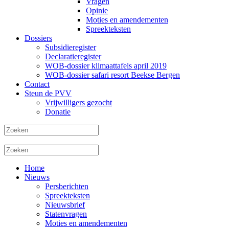
Vragen
Opinie
Moties en amendementen
Spreekteksten
Dossiers
Subsidieregister
Declaratieregister
WOB-dossier klimaattafels april 2019
WOB-dossier safari resort Beekse Bergen
Contact
Steun de PVV
Vrijwilligers gezocht
Donatie
Home
Nieuws
Persberichten
Spreekteksten
Nieuwsbrief
Statenvragen
Moties en amendementen