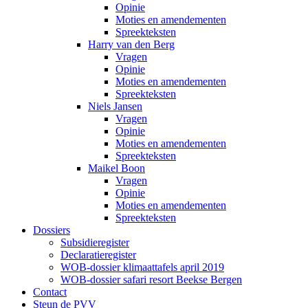
Opinie
Moties en amendementen
Spreekteksten
Harry van den Berg
Vragen
Opinie
Moties en amendementen
Spreekteksten
Niels Jansen
Vragen
Opinie
Moties en amendementen
Spreekteksten
Maikel Boon
Vragen
Opinie
Moties en amendementen
Spreekteksten
Dossiers
Subsidieregister
Declaratieregister
WOB-dossier klimaattafels april 2019
WOB-dossier safari resort Beekse Bergen
Contact
Steun de PVV