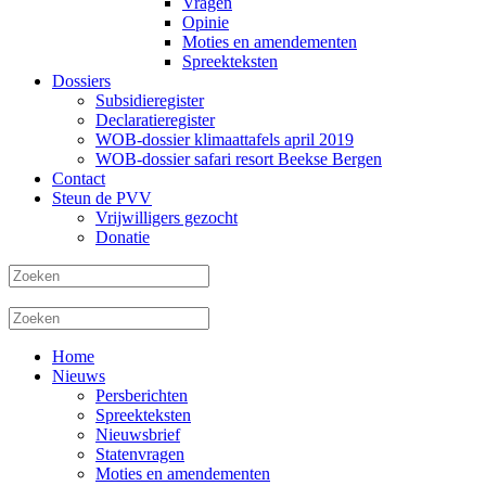
Vragen
Opinie
Moties en amendementen
Spreekteksten
Dossiers
Subsidieregister
Declaratieregister
WOB-dossier klimaattafels april 2019
WOB-dossier safari resort Beekse Bergen
Contact
Steun de PVV
Vrijwilligers gezocht
Donatie
Home
Nieuws
Persberichten
Spreekteksten
Nieuwsbrief
Statenvragen
Moties en amendementen