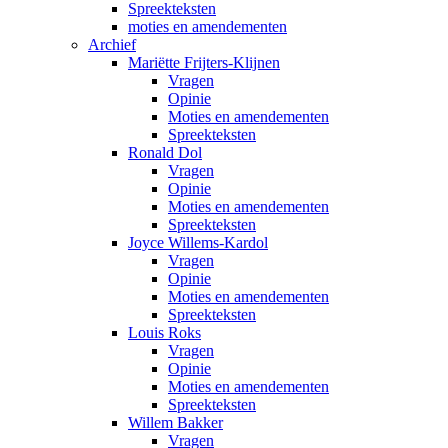
Spreekteksten
moties en amendementen
Archief
Mariëtte Frijters-Klijnen
Vragen
Opinie
Moties en amendementen
Spreekteksten
Ronald Dol
Vragen
Opinie
Moties en amendementen
Spreekteksten
Joyce Willems-Kardol
Vragen
Opinie
Moties en amendementen
Spreekteksten
Louis Roks
Vragen
Opinie
Moties en amendementen
Spreekteksten
Willem Bakker
Vragen