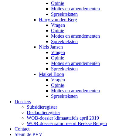
Opinie
Moties en amendementen
Spreekteksten
Harry van den Berg
Vragen
Opinie
Moties en amendementen
Spreekteksten
Niels Jansen
Vragen
Opinie
Moties en amendementen
Spreekteksten
Maikel Boon
Vragen
Opinie
Moties en amendementen
Spreekteksten
Dossiers
Subsidieregister
Declaratieregister
WOB-dossier klimaattafels april 2019
WOB-dossier safari resort Beekse Bergen
Contact
Steun de PVV