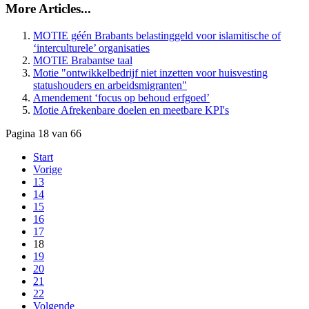
More Articles...
MOTIE géén Brabants belastinggeld voor islamitische of
‘interculturele’ organisaties
MOTIE Brabantse taal
Motie "ontwikkelbedrijf niet inzetten voor huisvesting
statushouders en arbeidsmigranten"
Amendement ‘focus op behoud erfgoed’
Motie Afrekenbare doelen en meetbare KPI's
Pagina 18 van 66
Start
Vorige
13
14
15
16
17
18
19
20
21
22
Volgende