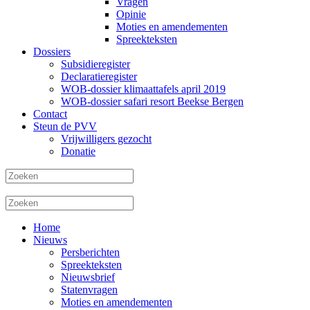
Vragen
Opinie
Moties en amendementen
Spreekteksten
Dossiers
Subsidieregister
Declaratieregister
WOB-dossier klimaattafels april 2019
WOB-dossier safari resort Beekse Bergen
Contact
Steun de PVV
Vrijwilligers gezocht
Donatie
Home
Nieuws
Persberichten
Spreekteksten
Nieuwsbrief
Statenvragen
Moties en amendementen