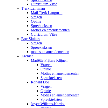
Curriculum Vitae
Tjerk Langman
Mail Tjerk Langman
Vragen
Opinie
Spreekteksten
Moties en amendementen
Curriculum Vitae
Boy Sluiters
Vragen
Spreekteksten
moties en amendementen
Archief
Mariëtte Frijters-Klijnen
Vragen
Opinie
Moties en amendementen
Spreekteksten
Ronald Dol
Vragen
Opinie
Moties en amendementen
Spreekteksten
Joyce Willems-Kardol