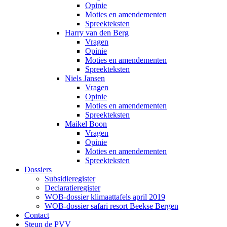
Opinie
Moties en amendementen
Spreekteksten
Harry van den Berg
Vragen
Opinie
Moties en amendementen
Spreekteksten
Niels Jansen
Vragen
Opinie
Moties en amendementen
Spreekteksten
Maikel Boon
Vragen
Opinie
Moties en amendementen
Spreekteksten
Dossiers
Subsidieregister
Declaratieregister
WOB-dossier klimaattafels april 2019
WOB-dossier safari resort Beekse Bergen
Contact
Steun de PVV