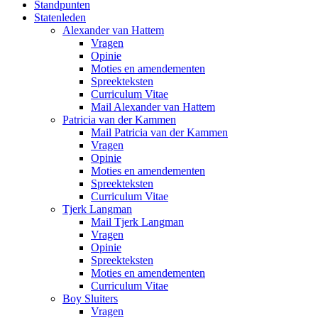
Standpunten
Statenleden
Alexander van Hattem
Vragen
Opinie
Moties en amendementen
Spreekteksten
Curriculum Vitae
Mail Alexander van Hattem
Patricia van der Kammen
Mail Patricia van der Kammen
Vragen
Opinie
Moties en amendementen
Spreekteksten
Curriculum Vitae
Tjerk Langman
Mail Tjerk Langman
Vragen
Opinie
Spreekteksten
Moties en amendementen
Curriculum Vitae
Boy Sluiters
Vragen