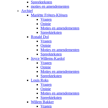
Spreekteksten
moties en amendementen
Archief
Mariëtte Frijters-Klijnen
Vragen
Opinie
Moties en amendementen
Spreekteksten
Ronald Dol
Vragen
Opinie
Moties en amendementen
Spreekteksten
Joyce Willems-Kardol
Vragen
Opinie
Moties en amendementen
Spreekteksten
Louis Roks
Vragen
Opinie
Moties en amendementen
Spreekteksten
Willem Bakker
Vragen