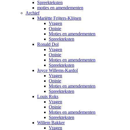
Spreekteksten
moties en amendementen
Archief
Mariëtte Frijters-Klijnen
Vragen
Opinie
Moties en amendementen
Spreekteksten
Ronald Dol
Vragen
Opinie
Moties en amendementen
Spreekteksten
Joyce Willems-Kardol
Vragen
Opinie
Moties en amendementen
Spreekteksten
Louis Roks
Vragen
Opinie
Moties en amendementen
Spreekteksten
Willem Bakker
Vragen