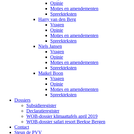
Opinie
Moties en amendementen
Spreekteksten
Harry van den Berg
Vragen
Opinie
Moties en amendementen
Spreekteksten
Niels Jansen
Vragen
Opinie
Moties en amendementen
Spreekteksten
Maikel Boon
Vragen
Opinie
Moties en amendementen
Spreekteksten
Dossiers
Subsidieregister
Declaratieregister
WOB-dossier klimaattafels april 2019
WOB-dossier safari resort Beekse Bergen
Contact
Steun de PVV