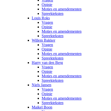
Vragen
Opinie
Moties en amendementen
Spreekteksten
Louis Roks
Vragen
Opinie
Moties en amendementen
Spreekteksten
Willem Bakker
Vragen
Opinie
Moties en amendementen
Spreekteksten
Harry van den Berg
Vragen
Opinie
Moties en amendementen
Spreekteksten
Niels Jansen
Vragen
Opinie
Moties en amendementen
Spreekteksten
Maikel Boon