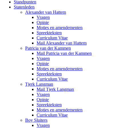
Standpunten
Statenleden
Alexander van Hattem
Vragen
Opinie
Moties en amendementen
Spreekteksten
Curriculum Vitae
Mail Alexander van Hattem
Patricia van der Kammen
Mail Patricia van der Kammen
Vragen
Opinie
Moties en amendementen
Spreekteksten
Curriculum Vitae
Tjerk Langman
Mail Tjerk Langman
Vragen
Opinie
Spreekteksten
Moties en amendementen
Curriculum Vitae
Boy Sluiters
Vragen