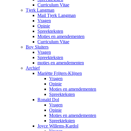
Curriculum Vitae
Tjerk Langman
Mail Tjerk Langman
Vragen
Opinie
Spreekteksten
Moties en amendementen
Curriculum Vitae
Boy Sluiters
Vragen
Spreekteksten
moties en amendementen
Archief
Mariëtte Frijters-Klijnen
Vragen
Opinie
Moties en amendementen
Spreekteksten
Ronald Dol
Vragen
Opinie
Moties en amendementen
Spreekteksten
Joyce Willems-Kardol