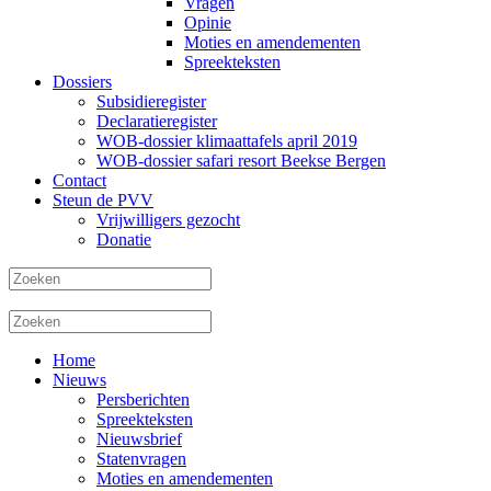
Vragen
Opinie
Moties en amendementen
Spreekteksten
Dossiers
Subsidieregister
Declaratieregister
WOB-dossier klimaattafels april 2019
WOB-dossier safari resort Beekse Bergen
Contact
Steun de PVV
Vrijwilligers gezocht
Donatie
Home
Nieuws
Persberichten
Spreekteksten
Nieuwsbrief
Statenvragen
Moties en amendementen