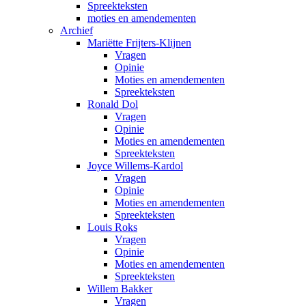
Spreekteksten
moties en amendementen
Archief
Mariëtte Frijters-Klijnen
Vragen
Opinie
Moties en amendementen
Spreekteksten
Ronald Dol
Vragen
Opinie
Moties en amendementen
Spreekteksten
Joyce Willems-Kardol
Vragen
Opinie
Moties en amendementen
Spreekteksten
Louis Roks
Vragen
Opinie
Moties en amendementen
Spreekteksten
Willem Bakker
Vragen