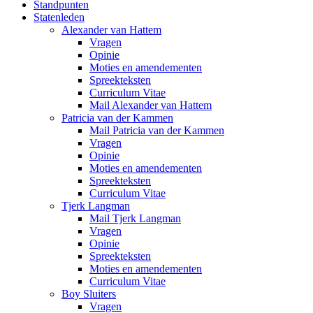
Standpunten
Statenleden
Alexander van Hattem
Vragen
Opinie
Moties en amendementen
Spreekteksten
Curriculum Vitae
Mail Alexander van Hattem
Patricia van der Kammen
Mail Patricia van der Kammen
Vragen
Opinie
Moties en amendementen
Spreekteksten
Curriculum Vitae
Tjerk Langman
Mail Tjerk Langman
Vragen
Opinie
Spreekteksten
Moties en amendementen
Curriculum Vitae
Boy Sluiters
Vragen