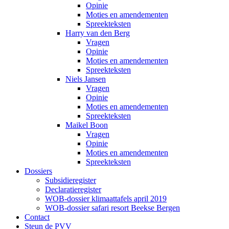
Opinie
Moties en amendementen
Spreekteksten
Harry van den Berg
Vragen
Opinie
Moties en amendementen
Spreekteksten
Niels Jansen
Vragen
Opinie
Moties en amendementen
Spreekteksten
Maikel Boon
Vragen
Opinie
Moties en amendementen
Spreekteksten
Dossiers
Subsidieregister
Declaratieregister
WOB-dossier klimaattafels april 2019
WOB-dossier safari resort Beekse Bergen
Contact
Steun de PVV