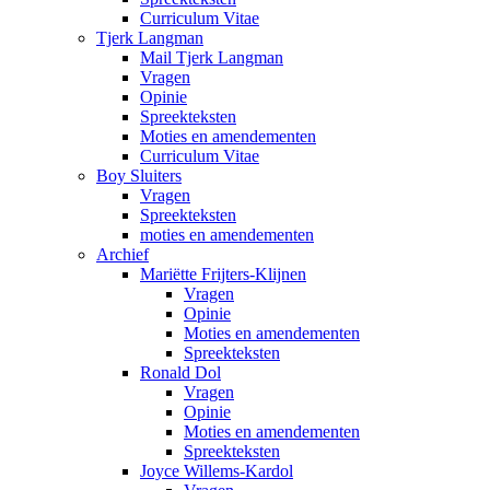
Curriculum Vitae
Tjerk Langman
Mail Tjerk Langman
Vragen
Opinie
Spreekteksten
Moties en amendementen
Curriculum Vitae
Boy Sluiters
Vragen
Spreekteksten
moties en amendementen
Archief
Mariëtte Frijters-Klijnen
Vragen
Opinie
Moties en amendementen
Spreekteksten
Ronald Dol
Vragen
Opinie
Moties en amendementen
Spreekteksten
Joyce Willems-Kardol