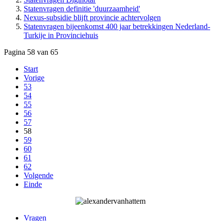
Statenvragen definitie 'duurzaamheid'
Nexus-subsidie blijft provincie achtervolgen
Statenvragen bijeenkomst 400 jaar betrekkingen Nederland-
Turkije in Provinciehuis
Pagina 58 van 65
Start
Vorige
53
54
55
56
57
58
59
60
61
62
Volgende
Einde
Vragen