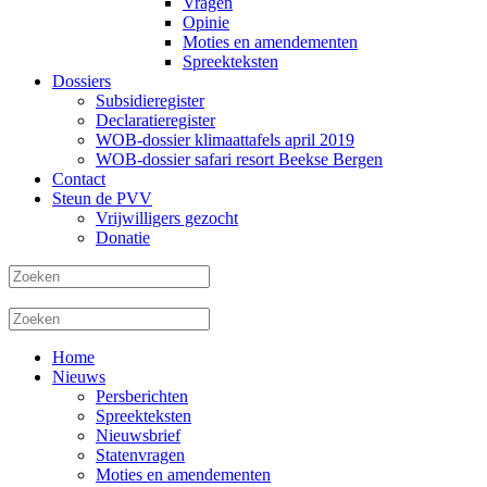
Vragen
Opinie
Moties en amendementen
Spreekteksten
Dossiers
Subsidieregister
Declaratieregister
WOB-dossier klimaattafels april 2019
WOB-dossier safari resort Beekse Bergen
Contact
Steun de PVV
Vrijwilligers gezocht
Donatie
Home
Nieuws
Persberichten
Spreekteksten
Nieuwsbrief
Statenvragen
Moties en amendementen