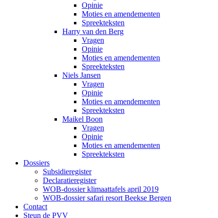
Opinie
Moties en amendementen
Spreekteksten
Harry van den Berg
Vragen
Opinie
Moties en amendementen
Spreekteksten
Niels Jansen
Vragen
Opinie
Moties en amendementen
Spreekteksten
Maikel Boon
Vragen
Opinie
Moties en amendementen
Spreekteksten
Dossiers
Subsidieregister
Declaratieregister
WOB-dossier klimaattafels april 2019
WOB-dossier safari resort Beekse Bergen
Contact
Steun de PVV