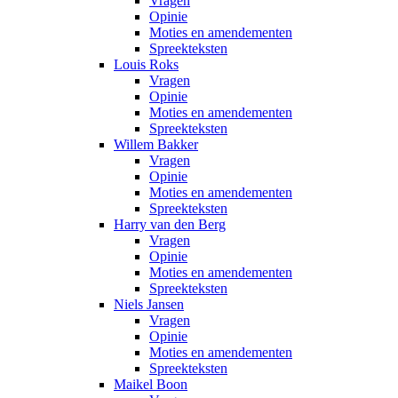
Vragen
Opinie
Moties en amendementen
Spreekteksten
Louis Roks
Vragen
Opinie
Moties en amendementen
Spreekteksten
Willem Bakker
Vragen
Opinie
Moties en amendementen
Spreekteksten
Harry van den Berg
Vragen
Opinie
Moties en amendementen
Spreekteksten
Niels Jansen
Vragen
Opinie
Moties en amendementen
Spreekteksten
Maikel Boon