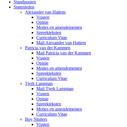
Standpunten
Statenleden
Alexander van Hattem
Vragen
Opinie
Moties en amendementen
Spreekteksten
Curriculum Vitae
Mail Alexander van Hattem
Patricia van der Kammen
Mail Patricia van der Kammen
Vragen
Opinie
Moties en amendementen
Spreekteksten
Curriculum Vitae
Tjerk Langman
Mail Tjerk Langman
Vragen
Opinie
Spreekteksten
Moties en amendementen
Curriculum Vitae
Boy Sluiters
Vragen