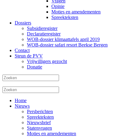
Vragen
Opinie
Moties en amendementen
Spreekteksten
Dossiers
Subsidieregister
Declaratieregister
WOB-dossier klimaattafels april 2019
WOB-dossier safari resort Beekse Bergen
Contact
Steun de PVV
Vrijwilligers gezocht
Donatie
Home
Nieuws
Persberichten
Spreekteksten
Nieuwsbrief
Statenvragen
Moties en amendementen