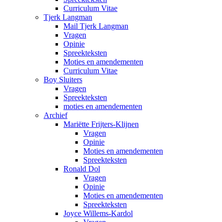
Curriculum Vitae
Tjerk Langman
Mail Tjerk Langman
Vragen
Opinie
Spreekteksten
Moties en amendementen
Curriculum Vitae
Boy Sluiters
Vragen
Spreekteksten
moties en amendementen
Archief
Mariëtte Frijters-Klijnen
Vragen
Opinie
Moties en amendementen
Spreekteksten
Ronald Dol
Vragen
Opinie
Moties en amendementen
Spreekteksten
Joyce Willems-Kardol