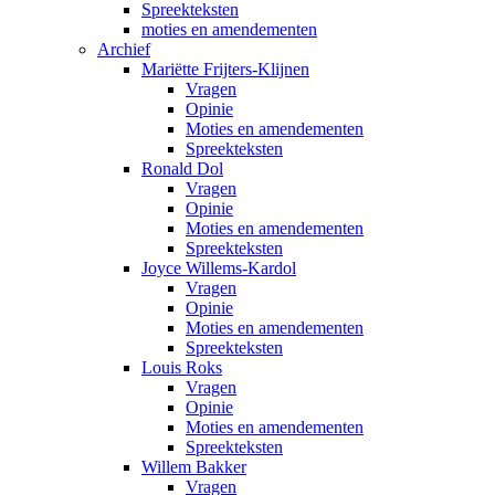
Spreekteksten
moties en amendementen
Archief
Mariëtte Frijters-Klijnen
Vragen
Opinie
Moties en amendementen
Spreekteksten
Ronald Dol
Vragen
Opinie
Moties en amendementen
Spreekteksten
Joyce Willems-Kardol
Vragen
Opinie
Moties en amendementen
Spreekteksten
Louis Roks
Vragen
Opinie
Moties en amendementen
Spreekteksten
Willem Bakker
Vragen