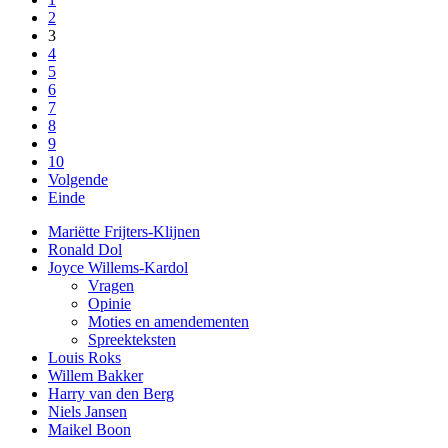
2
3
4
5
6
7
8
9
10
Volgende
Einde
Mariëtte Frijters-Klijnen
Ronald Dol
Joyce Willems-Kardol
Vragen
Opinie
Moties en amendementen
Spreekteksten
Louis Roks
Willem Bakker
Harry van den Berg
Niels Jansen
Maikel Boon