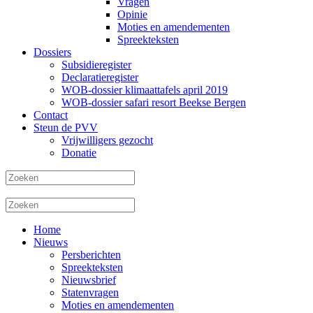
Vragen
Opinie
Moties en amendementen
Spreekteksten
Dossiers
Subsidieregister
Declaratieregister
WOB-dossier klimaattafels april 2019
WOB-dossier safari resort Beekse Bergen
Contact
Steun de PVV
Vrijwilligers gezocht
Donatie
Home
Nieuws
Persberichten
Spreekteksten
Nieuwsbrief
Statenvragen
Moties en amendementen