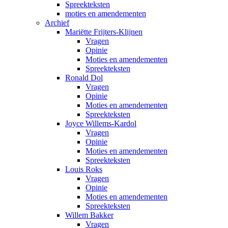
Spreekteksten
moties en amendementen
Archief
Mariëtte Frijters-Klijnen
Vragen
Opinie
Moties en amendementen
Spreekteksten
Ronald Dol
Vragen
Opinie
Moties en amendementen
Spreekteksten
Joyce Willems-Kardol
Vragen
Opinie
Moties en amendementen
Spreekteksten
Louis Roks
Vragen
Opinie
Moties en amendementen
Spreekteksten
Willem Bakker
Vragen