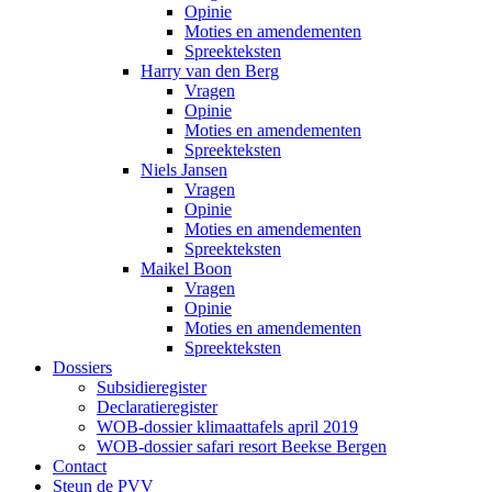
Opinie
Moties en amendementen
Spreekteksten
Harry van den Berg
Vragen
Opinie
Moties en amendementen
Spreekteksten
Niels Jansen
Vragen
Opinie
Moties en amendementen
Spreekteksten
Maikel Boon
Vragen
Opinie
Moties en amendementen
Spreekteksten
Dossiers
Subsidieregister
Declaratieregister
WOB-dossier klimaattafels april 2019
WOB-dossier safari resort Beekse Bergen
Contact
Steun de PVV