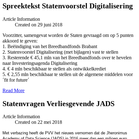
Spreektekst Statenvoorstel Digitalisering
Article Information
Created on 29 juni 2018
Voorzitter, samengevat worden de Staten gevraagd om op 5 punten
akkoord te geven:
1. Beëindiging van het Breedbandfonds Brabant
2. Statenvoorstel Digitalisering (met bijlagen) vast te stellen
3. Resterende € 45,1 mln van het Breedbandfonds over te hevelen
naar Investeringsagenda Digitalisering
4. € 4 mln beschikbaar te stellen als ontwikkelkrediet
5. € 2,55 mln beschikbaar te stellen uit de algemene middelen voor
´fit for future´
Read More
Statenvragen Verliesgevende JADS
Article Information
Created on 22 mei 2018
Met verbazing heeft de PVV het nieuws vernomen dat de Jheronimus
Academy of Data Science (JADS) in 2016 meer dan een miljoen euro