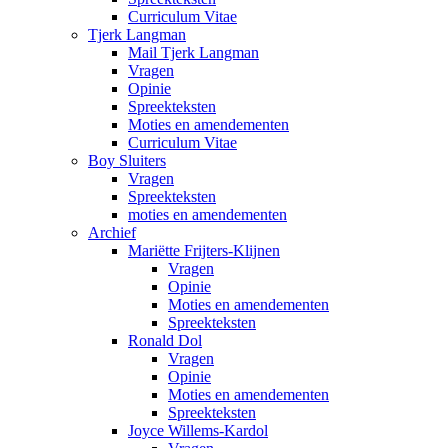
Curriculum Vitae
Tjerk Langman
Mail Tjerk Langman
Vragen
Opinie
Spreekteksten
Moties en amendementen
Curriculum Vitae
Boy Sluiters
Vragen
Spreekteksten
moties en amendementen
Archief
Mariëtte Frijters-Klijnen
Vragen
Opinie
Moties en amendementen
Spreekteksten
Ronald Dol
Vragen
Opinie
Moties en amendementen
Spreekteksten
Joyce Willems-Kardol