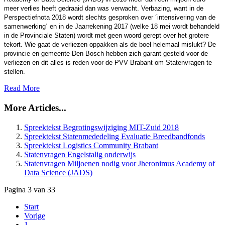
meer verlies heeft gedraaid dan was verwacht. Verbazing, want in de
Perspectiefnota 2018 wordt slechts gesproken over ´intensivering van de
samenwerking´ en in de Jaarrekening 2017 (welke 18 mei wordt behandeld
in de Provinciale Staten) wordt met geen woord gerept over het grotere
tekort. Wie gaat de verliezen oppakken als de boel helemaal mislukt? De
provincie en gemeente Den Bosch hebben zich garant gesteld voor de
verliezen en dit alles is reden voor de PVV Brabant om Statenvragen te
stellen.
Read More
More Articles...
Spreektekst Begrotingswijziging MIT-Zuid 2018
Spreektekst Statenmededeling Evaluatie Breedbandfonds
Spreektekst Logistics Community Brabant
Statenvragen Engelstalig onderwijs
Statenvragen Miljoenen nodig voor Jheronimus Academy of
Data Science (JADS)
Pagina 3 van 33
Start
Vorige
1