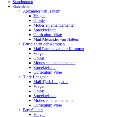
Standpunten
Statenleden
Alexander van Hattem
Vragen
Opinie
Moties en amendementen
Spreekteksten
Curriculum Vitae
Mail Alexander van Hattem
Patricia van der Kammen
Mail Patricia van der Kammen
Vragen
Opinie
Moties en amendementen
Spreekteksten
Curriculum Vitae
Tjerk Langman
Mail Tjerk Langman
Vragen
Opinie
Spreekteksten
Moties en amendementen
Curriculum Vitae
Boy Sluiters
Vragen