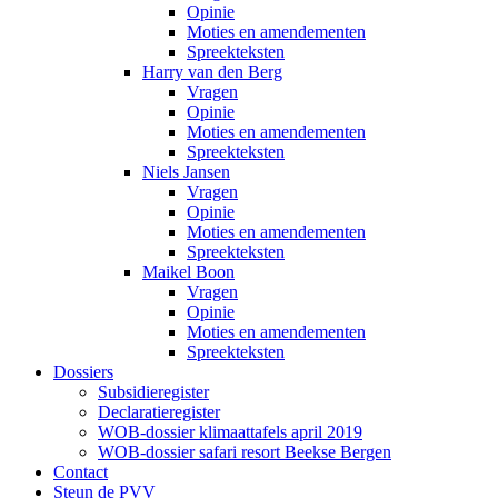
Opinie
Moties en amendementen
Spreekteksten
Harry van den Berg
Vragen
Opinie
Moties en amendementen
Spreekteksten
Niels Jansen
Vragen
Opinie
Moties en amendementen
Spreekteksten
Maikel Boon
Vragen
Opinie
Moties en amendementen
Spreekteksten
Dossiers
Subsidieregister
Declaratieregister
WOB-dossier klimaattafels april 2019
WOB-dossier safari resort Beekse Bergen
Contact
Steun de PVV