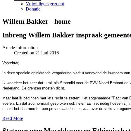
Vrijwilligers gezocht
Donatie
Willem Bakker - home
Inbreng Willem Bakker inspraak gemeent
Article Information
Created on 21 juni 2016
Voorzitter,
In deze speciale opiniërende vergadering biedt u vanavond de inwoners va
Ik waardeer het zeer dat u mij als Statenlid voor de PVV Noord-Brabant de k
Nederland. De grenzen moeten dicht.
Maar laat ik beginnen met iets recht te zetten: Het zogenaamde "Pact van B
voeren. En dat zou normaal gesproken ook helemaal niet nodig hoeven zijn, 
maakt het daarmee tot een provinciaal dossier, waarover de volksvertegen
Read More
Statenvragen Marokkaans en Ethiopisch st