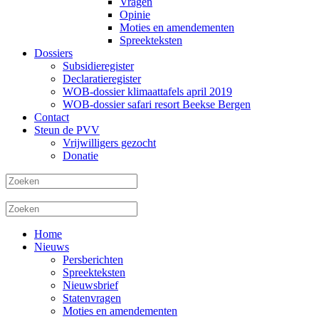
Vragen
Opinie
Moties en amendementen
Spreekteksten
Dossiers
Subsidieregister
Declaratieregister
WOB-dossier klimaattafels april 2019
WOB-dossier safari resort Beekse Bergen
Contact
Steun de PVV
Vrijwilligers gezocht
Donatie
Home
Nieuws
Persberichten
Spreekteksten
Nieuwsbrief
Statenvragen
Moties en amendementen