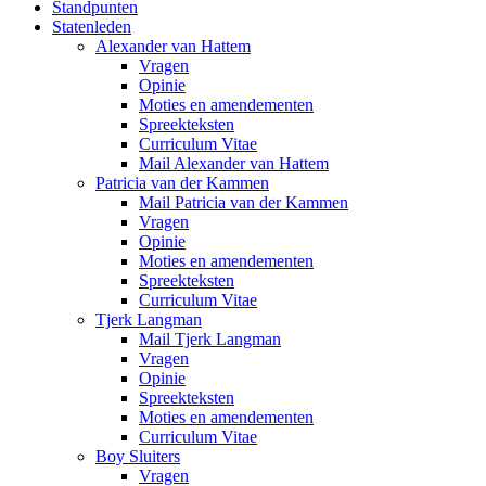
Standpunten
Statenleden
Alexander van Hattem
Vragen
Opinie
Moties en amendementen
Spreekteksten
Curriculum Vitae
Mail Alexander van Hattem
Patricia van der Kammen
Mail Patricia van der Kammen
Vragen
Opinie
Moties en amendementen
Spreekteksten
Curriculum Vitae
Tjerk Langman
Mail Tjerk Langman
Vragen
Opinie
Spreekteksten
Moties en amendementen
Curriculum Vitae
Boy Sluiters
Vragen