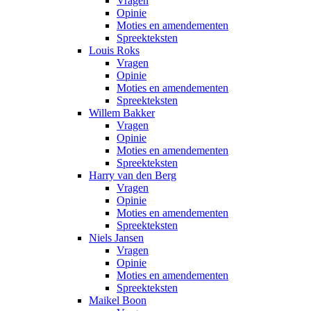
Vragen
Opinie
Moties en amendementen
Spreekteksten
Louis Roks
Vragen
Opinie
Moties en amendementen
Spreekteksten
Willem Bakker
Vragen
Opinie
Moties en amendementen
Spreekteksten
Harry van den Berg
Vragen
Opinie
Moties en amendementen
Spreekteksten
Niels Jansen
Vragen
Opinie
Moties en amendementen
Spreekteksten
Maikel Boon