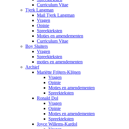
Curriculum Vitae
Tjerk Langman
Mail Tjerk Langman
Vragen
Opinie
Spreekteksten
Moties en amendementen
Curriculum Vitae
Boy Sluiters
Vragen
Spreekteksten
moties en amendementen
Archief
Mariëtte Frijters-Klijnen
Vragen
Opinie
Moties en amendementen
Spreekteksten
Ronald Dol
Vragen
Opinie
Moties en amendementen
Spreekteksten
Joyce Willems-Kardol