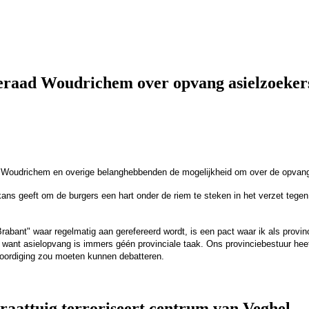
eraad Woudrichem over opvang asielzoeker
n Woudrichem en overige belanghebbenden de mogelijkheid om over de opvang
ans geeft om de burgers een hart onder de riem te steken in het verzet tegen
rabant" waar regelmatig aan gerefereerd wordt, is een pact waar ik als provin
want asielopvang is immers géén provinciale taak. Ons provinciebestuur heeft
woordiging zou moeten kunnen debatteren.
raattuig terroriseert centrum van Veghel