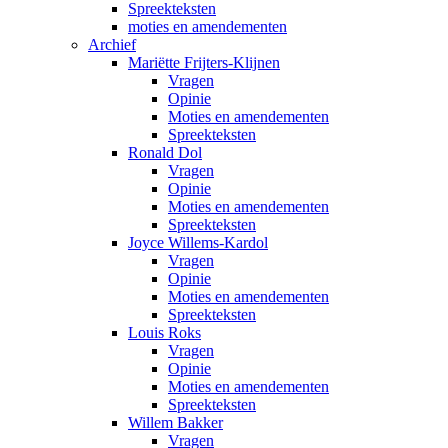
Spreekteksten
moties en amendementen
Archief
Mariëtte Frijters-Klijnen
Vragen
Opinie
Moties en amendementen
Spreekteksten
Ronald Dol
Vragen
Opinie
Moties en amendementen
Spreekteksten
Joyce Willems-Kardol
Vragen
Opinie
Moties en amendementen
Spreekteksten
Louis Roks
Vragen
Opinie
Moties en amendementen
Spreekteksten
Willem Bakker
Vragen