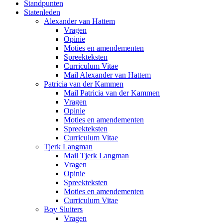
Standpunten
Statenleden
Alexander van Hattem
Vragen
Opinie
Moties en amendementen
Spreekteksten
Curriculum Vitae
Mail Alexander van Hattem
Patricia van der Kammen
Mail Patricia van der Kammen
Vragen
Opinie
Moties en amendementen
Spreekteksten
Curriculum Vitae
Tjerk Langman
Mail Tjerk Langman
Vragen
Opinie
Spreekteksten
Moties en amendementen
Curriculum Vitae
Boy Sluiters
Vragen