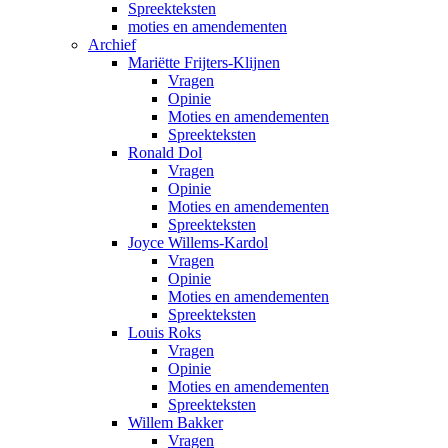
Spreekteksten
moties en amendementen
Archief
Mariëtte Frijters-Klijnen
Vragen
Opinie
Moties en amendementen
Spreekteksten
Ronald Dol
Vragen
Opinie
Moties en amendementen
Spreekteksten
Joyce Willems-Kardol
Vragen
Opinie
Moties en amendementen
Spreekteksten
Louis Roks
Vragen
Opinie
Moties en amendementen
Spreekteksten
Willem Bakker
Vragen