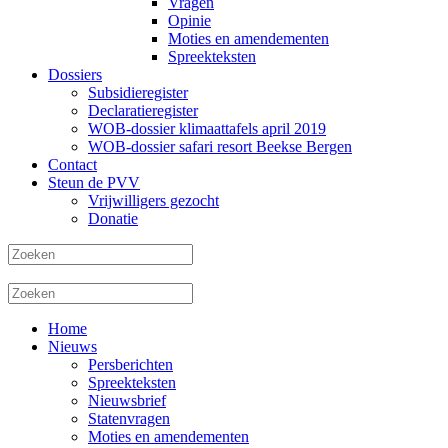
Vragen
Opinie
Moties en amendementen
Spreekteksten
Dossiers
Subsidieregister
Declaratieregister
WOB-dossier klimaattafels april 2019
WOB-dossier safari resort Beekse Bergen
Contact
Steun de PVV
Vrijwilligers gezocht
Donatie
Home
Nieuws
Persberichten
Spreekteksten
Nieuwsbrief
Statenvragen
Moties en amendementen