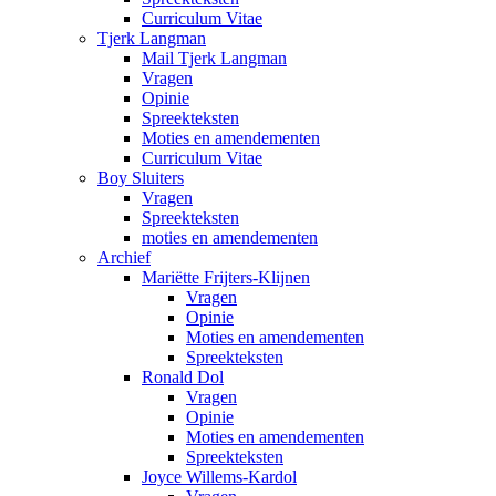
Curriculum Vitae
Tjerk Langman
Mail Tjerk Langman
Vragen
Opinie
Spreekteksten
Moties en amendementen
Curriculum Vitae
Boy Sluiters
Vragen
Spreekteksten
moties en amendementen
Archief
Mariëtte Frijters-Klijnen
Vragen
Opinie
Moties en amendementen
Spreekteksten
Ronald Dol
Vragen
Opinie
Moties en amendementen
Spreekteksten
Joyce Willems-Kardol