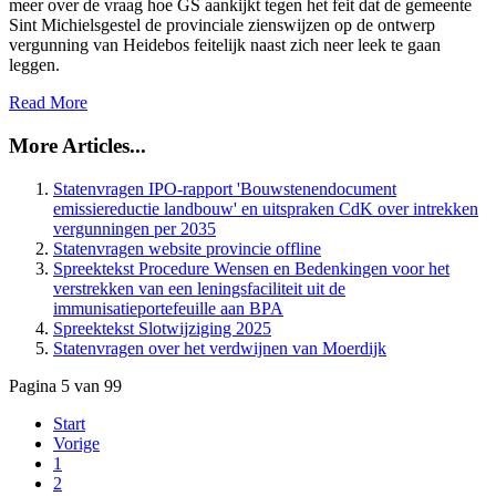
meer over de vraag hoe GS aankijkt tegen het feit dat de gemeente
Sint Michielsgestel de provinciale zienswijzen op de ontwerp
vergunning van Heidebos feitelijk naast zich neer leek te gaan
leggen.
Read More
More Articles...
Statenvragen IPO-rapport 'Bouwstenendocument
emissiereductie landbouw' en uitspraken CdK over intrekken
vergunningen per 2035
Statenvragen website provincie offline
Spreektekst Procedure Wensen en Bedenkingen voor het
verstrekken van een leningsfaciliteit uit de
immunisatieportefeuille aan BPA
Spreektekst Slotwijziging 2025
Statenvragen over het verdwijnen van Moerdijk
Pagina 5 van 99
Start
Vorige
1
2