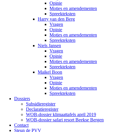
Opinie
Moties en amendementen
Spreekteksten
Harry van den Berg
Vragen
Opinie
Moties en amendementen
Spreekteksten
Niels Jansen
Vragen
Opinie
Moties en amendementen
Spreekteksten
Maikel Boon
Vragen
Opinie
Moties en amendementen
Spreekteksten
Dossiers
Subsidieregister
Declaratieregister
WOB-dossier klimaattafels april 2019
WOB-dossier safari resort Beekse Bergen
Contact
Steun de PVV