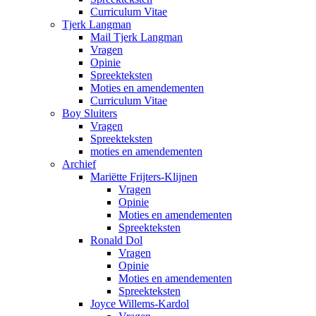
Curriculum Vitae
Tjerk Langman
Mail Tjerk Langman
Vragen
Opinie
Spreekteksten
Moties en amendementen
Curriculum Vitae
Boy Sluiters
Vragen
Spreekteksten
moties en amendementen
Archief
Mariëtte Frijters-Klijnen
Vragen
Opinie
Moties en amendementen
Spreekteksten
Ronald Dol
Vragen
Opinie
Moties en amendementen
Spreekteksten
Joyce Willems-Kardol