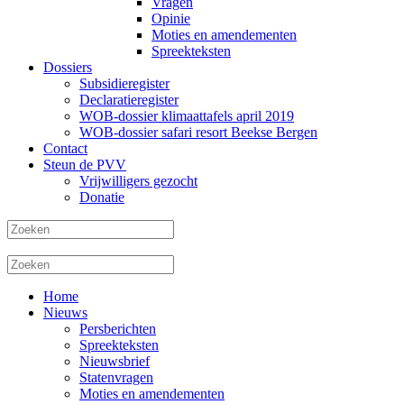
Vragen
Opinie
Moties en amendementen
Spreekteksten
Dossiers
Subsidieregister
Declaratieregister
WOB-dossier klimaattafels april 2019
WOB-dossier safari resort Beekse Bergen
Contact
Steun de PVV
Vrijwilligers gezocht
Donatie
Home
Nieuws
Persberichten
Spreekteksten
Nieuwsbrief
Statenvragen
Moties en amendementen