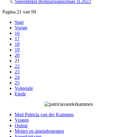
Spreektekst Bestuursrapportage II-2022
Pagina 21 van 99
Start
Vorige
16
17
18
19
20
21
22
23
24
25
Volgende
Einde
Mail Patricia van der Kammen
Vragen
Opinie
Moties en amendementen
Spreekteksten