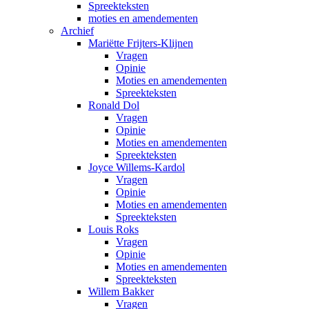
Spreekteksten
moties en amendementen
Archief
Mariëtte Frijters-Klijnen
Vragen
Opinie
Moties en amendementen
Spreekteksten
Ronald Dol
Vragen
Opinie
Moties en amendementen
Spreekteksten
Joyce Willems-Kardol
Vragen
Opinie
Moties en amendementen
Spreekteksten
Louis Roks
Vragen
Opinie
Moties en amendementen
Spreekteksten
Willem Bakker
Vragen