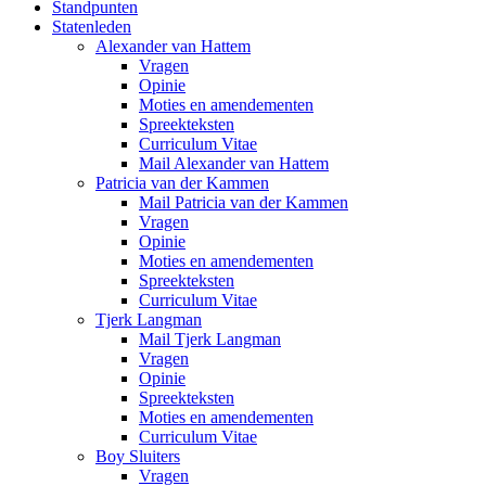
Standpunten
Statenleden
Alexander van Hattem
Vragen
Opinie
Moties en amendementen
Spreekteksten
Curriculum Vitae
Mail Alexander van Hattem
Patricia van der Kammen
Mail Patricia van der Kammen
Vragen
Opinie
Moties en amendementen
Spreekteksten
Curriculum Vitae
Tjerk Langman
Mail Tjerk Langman
Vragen
Opinie
Spreekteksten
Moties en amendementen
Curriculum Vitae
Boy Sluiters
Vragen