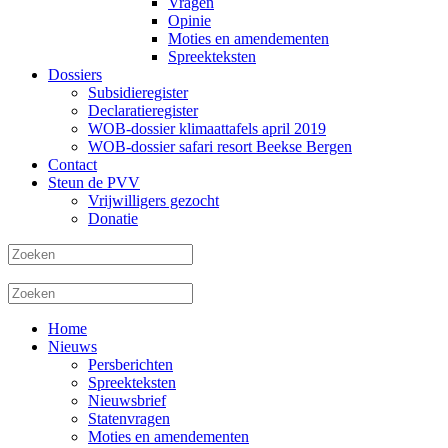
Vragen
Opinie
Moties en amendementen
Spreekteksten
Dossiers
Subsidieregister
Declaratieregister
WOB-dossier klimaattafels april 2019
WOB-dossier safari resort Beekse Bergen
Contact
Steun de PVV
Vrijwilligers gezocht
Donatie
Home
Nieuws
Persberichten
Spreekteksten
Nieuwsbrief
Statenvragen
Moties en amendementen