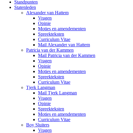
Standpunten
Statenleden
Alexander van Hattem
Vragen
Opinie
Moties en amendementen
Spreekteksten
Curriculum Vitae
Mail Alexander van Hattem
Patricia van der Kammen
Mail Patricia van der Kammen
Vragen
Opinie
Moties en amendementen
Spreekteksten
Curriculum Vitae
Tjerk Langman
Mail Tjerk Langman
Vragen
Opinie
Spreekteksten
Moties en amendementen
Curriculum Vitae
Boy Sluiters
Vragen