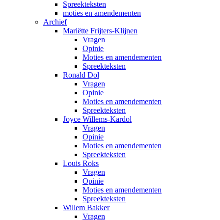
Spreekteksten
moties en amendementen
Archief
Mariëtte Frijters-Klijnen
Vragen
Opinie
Moties en amendementen
Spreekteksten
Ronald Dol
Vragen
Opinie
Moties en amendementen
Spreekteksten
Joyce Willems-Kardol
Vragen
Opinie
Moties en amendementen
Spreekteksten
Louis Roks
Vragen
Opinie
Moties en amendementen
Spreekteksten
Willem Bakker
Vragen