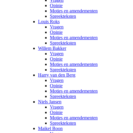
Vragen
Opinie
Moties en amendementen
Spreekteksten
Louis Roks
Vragen
Opinie
Moties en amendementen
Spreekteksten
Willem Bakker
Vragen
Opinie
Moties en amendementen
Spreekteksten
Harry van den Berg
Vragen
Opinie
Moties en amendementen
Spreekteksten
Niels Jansen
Vragen
Opinie
Moties en amendementen
Spreekteksten
Maikel Boon