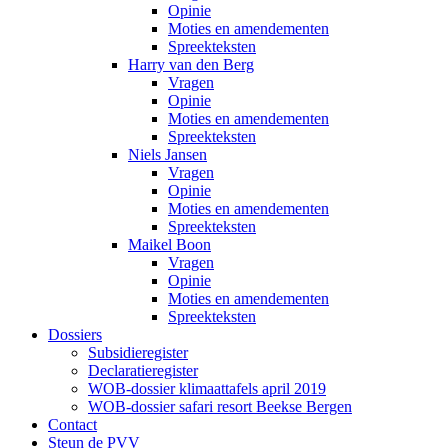
Opinie
Moties en amendementen
Spreekteksten
Harry van den Berg
Vragen
Opinie
Moties en amendementen
Spreekteksten
Niels Jansen
Vragen
Opinie
Moties en amendementen
Spreekteksten
Maikel Boon
Vragen
Opinie
Moties en amendementen
Spreekteksten
Dossiers
Subsidieregister
Declaratieregister
WOB-dossier klimaattafels april 2019
WOB-dossier safari resort Beekse Bergen
Contact
Steun de PVV