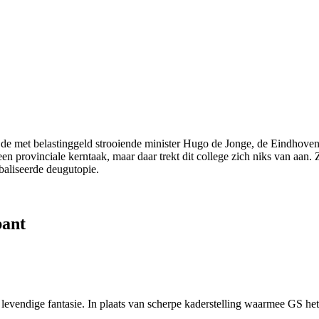
e met belastinggeld strooiende minister Hugo de Jonge, de Eindhovens
n provinciale kerntaak, maar daar trekt dit college zich niks van aan. Z
baliseerde deugutopie.
bant
 levendige fantasie. In plaats van scherpe kaderstelling waarmee GS he
.