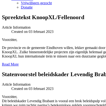
Vrijwilligers gezocht
Donatie
Spreektekst KnoopXL/Fellenoord
Article Information
Created on 03 februari 2023
Voorzitter,
De provincie en de gemeente Eindhoven willen, lekker gemaakt door d
KnoopXL. Zulke binnenstedelijke projecten zijn eigenlijk helemaal gee
KnoopXL hun internationale trein te missen naar een duurzame geglo
Read More
Statenvoorstel beleidskader Levendig Bra
Article Information
Created on 03 februari 2023
Voorzitter,
Dit beleidskader Levendig Brabant is vooral een brok beleidspulp vol
krijgen we ruim tachtig pagina’s betekenisloos geklets voorgeschoteld