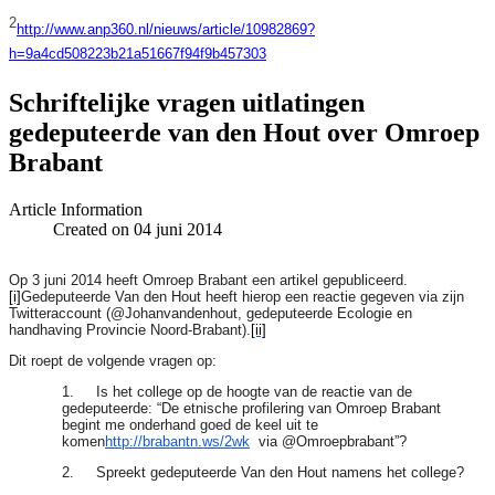
2
http://www.anp360.nl/nieuws/article/10982869?
h=9a4cd508223b21a51667f94f9b457303
Schriftelijke vragen uitlatingen
gedeputeerde van den Hout over Omroep
Brabant
Article Information
Created on 04 juni 2014
Op 3 juni 2014 heeft Omroep Brabant een artikel gepubliceerd.
[i]
Gedeputeerde Van den Hout heeft hierop een reactie gegeven via zijn
Twitteraccount (@Johanvandenhout, gedeputeerde Ecologie en
handhaving Provincie Noord-Brabant).
[ii]
Dit roept de volgende vragen op:
1. Is het college op de hoogte van de reactie van de
gedeputeerde: “De etnische profilering van Omroep Brabant
begint me onderhand goed de keel uit te
komen
http://brabantn.ws/2wk
via @Omroepbrabant”?
2. Spreekt gedeputeerde Van den Hout namens het college?