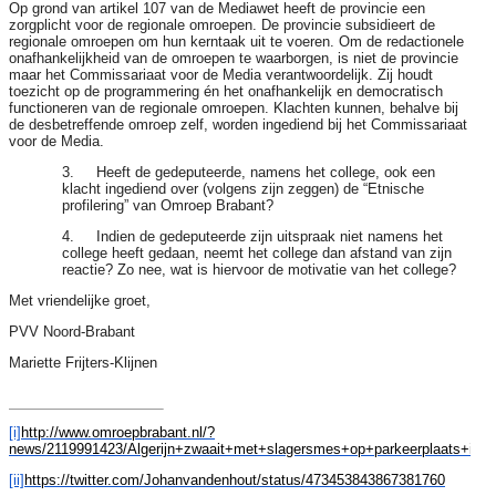
Op grond van artikel 107 van de Mediawet heeft de provincie een
zorgplicht voor de regionale omroepen. De provincie subsidieert de
regionale omroepen om hun kerntaak uit te voeren. Om de redactionele
onafhankelijkheid van de omroepen te waarborgen, is niet de provincie
maar het Commissariaat voor de Media verantwoordelijk. Zij houdt
toezicht op de programmering én het onafhankelijk en democratisch
functioneren van de regionale omroepen. Klachten kunnen, behalve bij
de desbetreffende omroep zelf, worden ingediend bij het Commissariaat
voor de Media.
3. Heeft de gedeputeerde, namens het college, ook een
klacht ingediend over (volgens zijn zeggen) de “Etnische
profilering” van Omroep Brabant?
4. Indien de gedeputeerde zijn uitspraak niet namens het
college heeft gedaan, neemt het college dan afstand van zijn
reactie? Zo nee, wat is hiervoor de motivatie van het college?
Met vriendelijke groet,
PVV Noord-Brabant
Mariette Frijters-Klijnen
[i]
http://www.omroepbrabant.nl/?
news/2119991423/Algerijn+zwaait+met+slagersmes+op+parkeerplaats+in+
[ii]
https://twitter.com/Johanvandenhout/status/473453843867381760