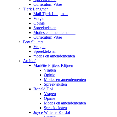
Curriculum Vitae
Tjerk Langman
Mail Tjerk Langman
Vragen
Opinie
Spreekteksten
Moties en amendementen
Curriculum Vitae
Boy Sluiters
Vragen
Spreekteksten
moties en amendementen
Archief
Mariëtte Frijters-Klijnen
Vragen
Opinie
Moties en amendementen
Spreekteksten
Ronald Dol
Vragen
Opinie
Moties en amendementen
Spreekteksten
Joyce Willems-Kardol