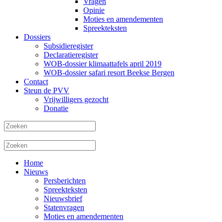
Vragen
Opinie
Moties en amendementen
Spreekteksten
Dossiers
Subsidieregister
Declaratieregister
WOB-dossier klimaattafels april 2019
WOB-dossier safari resort Beekse Bergen
Contact
Steun de PVV
Vrijwilligers gezocht
Donatie
Home
Nieuws
Persberichten
Spreekteksten
Nieuwsbrief
Statenvragen
Moties en amendementen