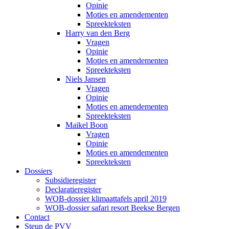
Opinie
Moties en amendementen
Spreekteksten
Harry van den Berg
Vragen
Opinie
Moties en amendementen
Spreekteksten
Niels Jansen
Vragen
Opinie
Moties en amendementen
Spreekteksten
Maikel Boon
Vragen
Opinie
Moties en amendementen
Spreekteksten
Dossiers
Subsidieregister
Declaratieregister
WOB-dossier klimaattafels april 2019
WOB-dossier safari resort Beekse Bergen
Contact
Steun de PVV