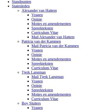
Standpunten
Statenleden
Alexander van Hattem
Vragen
Opinie
Moties en amendementen
Spreekteksten
Curriculum Vitae
Mail Alexander van Hattem
Patricia van der Kammen
Mail Patricia van der Kammen
Vragen
Opinie
Moties en amendementen
Spreekteksten
Curriculum Vitae
Tjerk Langman
Mail Tjerk Langman
Vragen
Opinie
Spreekteksten
Moties en amendementen
Curriculum Vitae
Boy Sluiters
Vragen