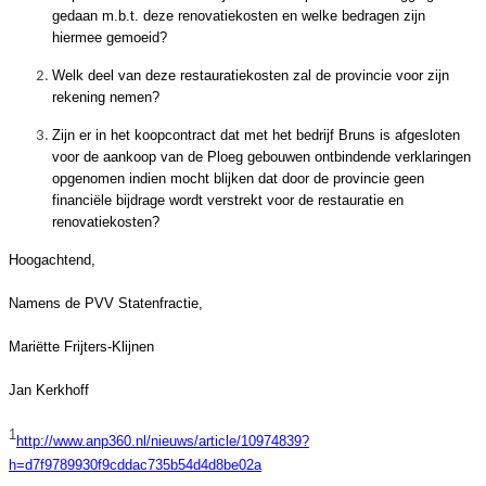
gedaan m.b.t. deze renovatiekosten en welke bedragen zijn
hiermee gemoeid?
Welk deel van deze restauratiekosten zal de provincie voor zijn
rekening nemen?
Zijn er in het koopcontract dat met het bedrijf Bruns is afgesloten
voor de aankoop van de Ploeg gebouwen ontbindende verklaringen
opgenomen indien mocht blijken dat door de provincie geen
financiële bijdrage wordt verstrekt voor de restauratie en
renovatiekosten?
Hoogachtend,
Namens de PVV Statenfractie,
Mariëtte Frijters-Klijnen
Jan Kerkhoff
1
http://www.anp360.nl/nieuws/article/10974839?
h=d7f9789930f9cddac735b54d4d8be02a