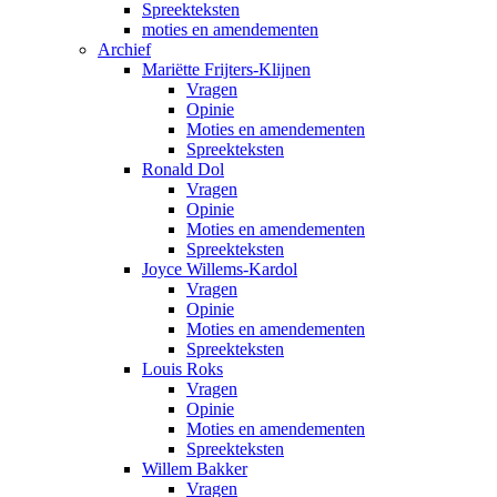
Spreekteksten
moties en amendementen
Archief
Mariëtte Frijters-Klijnen
Vragen
Opinie
Moties en amendementen
Spreekteksten
Ronald Dol
Vragen
Opinie
Moties en amendementen
Spreekteksten
Joyce Willems-Kardol
Vragen
Opinie
Moties en amendementen
Spreekteksten
Louis Roks
Vragen
Opinie
Moties en amendementen
Spreekteksten
Willem Bakker
Vragen