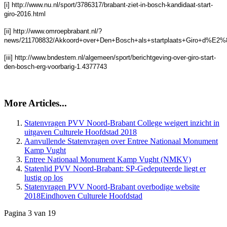
[i] http://www.nu.nl/sport/3786317/brabant-ziet-in-bosch-kandidaat-start-
giro-2016.html
[ii] http://www.omroepbrabant.nl/?
news/211708832/Akkoord+over+Den+Bosch+als+startplaats+Giro+d%E2%8
[iii] http://www.bndestem.nl/algemeen/sport/berichtgeving-over-giro-start-
den-bosch-erg-voorbarig-1.4377743
More Articles...
Statenvragen PVV Noord-Brabant College weigert inzicht in
Aanvullende Statenvragen over Entree Nationaal Monument
Kamp Vught
Entree Nationaal Monument Kamp Vught (NMKV)
Statenlid PVV Noord-Brabant: SP-Gedeputeerde liegt er
lustig op los
Statenvragen PVV Noord-Brabant overbodige website
Pagina 3 van 19